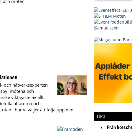
l och möten.
lationen
l- och nätverksexperten
Visby, mötena och
ske viktigaste av allt:
efulla affärerna och
tan i hur vi väljer att följa upp den.
TIPS
Från körsche