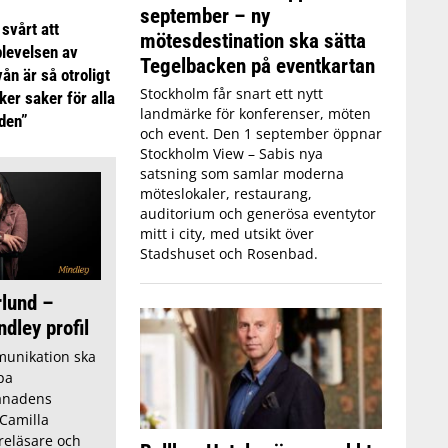
september – ny
 svårt att
mötesdestination ska sätta
plevelsen av
Tegelbacken på eventkartan
ån är så otroligt
Stockholm får snart ett nytt
ker saker för alla
landmärke för konferenser, möten
iden”
och event. Den 1 september öppnar
Stockholm View – Sabis nya
satsning som samlar moderna
möteslokaler, restaurang,
auditorium och generösa eventytor
mitt i city, med utsikt över
Stadshuset och Rosenbad.
rlund –
ley profil
unikation ska
pa
ånadens
 Camilla
reläsare och