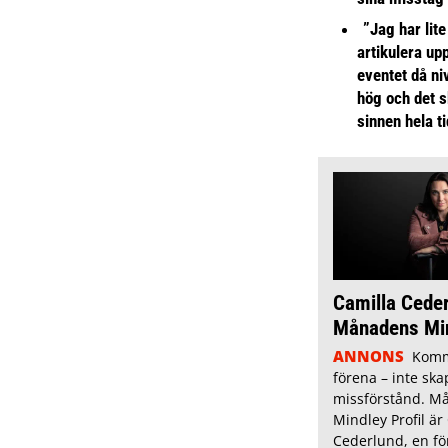
”Jag har lite
artikulera up
eventet då niv
hög och det s
sinnen hela t
Camilla Cede
Månadens Mind
ANNONS
Komm
förena – inte ska
missförstånd. M
Mindley Profil är
Cederlund, en fö