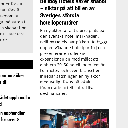
Bellboy Hotels växer snabbt
nner för att
– siktar på att bli en av
att förstå
Sveriges största
 Genom att
hotelloperatörer
ga mönstren i
on skapar hon
En ny aktör tar allt större plats på
 till starkare
den svenska hotellmarknaden.
ttre
Bellboy Hotels har på kort tid byggt
upp en växande hotellportfölj och
presenterar en offensiv
expansionsplan med målet att
etablera 30–50 hotell inom fem år.
För mötes- och eventbranschen
ommun söker
innebär satsningen en ny aktör
till
med tydligt fokus på lokalt
förankrade hotell i attraktiva
destinationer.
ådet upphandlar
d
n upphandlar
 för över 8