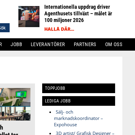
Internationella uppdrag driver
Agenthusets tillväxt – målet är
100 miljoner 2026
HALLÅ DÄR...
R
JOBB
LEVERANTÖRER
PARTNERS
OM OSS
TOPPJOBB
LEDIGA JOBB
Sälj- och
marknadskoordinator –
Expohouse
h
3D artist/ Grafisk Designer –
llet tar