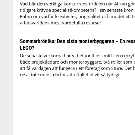
Vad blir den verkliga konkurrensfördelen när AI kan gör
tidigare krävde specialistkompetens? I sin senaste krön
Rahm om varför kreativitet, originalitet och modet att tä
affärsvärldens mest värdefulla resurser.
Sommarkrönika: Den sista monterbyggaren – En res
LEGO?
De senaste veckorna har vi befunnit oss mitt i en rekryt
både projektledare och monterbyggare, två roller som p
att få vardagen att fungera i ett företag som Sture. Det h
resa, inte minst därför att utfallet blivit så tydligt.