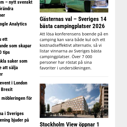
em – nytt svenskt
förändra
ner
Gästernas val – Sveriges 14
ogle Analytics
bästa campingplatser 2026
Att lösa konferensens boende på en
 ett
camping kan vara både kul och ett
kostnadseffektivt alternativ, så vi
ande som skapar
listar vinnarna av Sveriges bästa
0 tips
campingplatser. Över 7 000
nkla saker som
personer har röstat på sina
e att sälja
favoriter i undersökningen.
er
event i London
 Brexit
a möbleringen för
 i Sveriges
ening bjuder på
Stockholm View öppnar 1