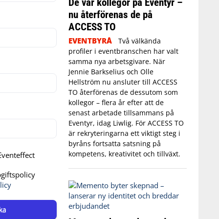
De var kollegor på Eventyr –
nu återförenas de på
ACCESS TO
EVENTBYRÅ
Två välkända
profiler i eventbranschen har valt
samma nya arbetsgivare. När
Jennie Barkselius och Olle
Hellström nu ansluter till ACCESS
TO återförenas de dessutom som
kollegor – flera år efter att de
senast arbetade tillsammans på
Eventyr, idag Liwlig. För ACCESS TO
är rekryteringarna ett viktigt steg i
byråns fortsatta satsning på
kompetens, kreativitet och tillväxt.
venteffect
iftspolicy
licy
ka