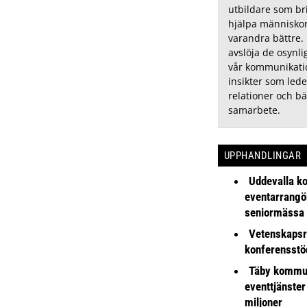
utbildare som bri
hjälpa människor 
varandra bättre.
avslöja de osynli
vår kommunikati
insikter som leder
relationer och bä
samarbete.
UPPHANDLINGAR
Uddevalla k
eventarrangör 
seniormässa
Vetenskapsr
konferensstö
Täby kommu
eventtjänster
miljoner