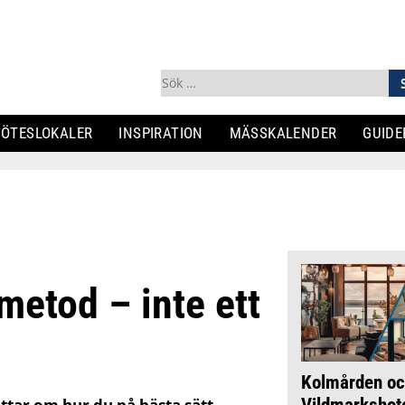
Sök
efter:
ÖTESLOKALER
INSPIRATION
MÄSSKALENDER
GUIDE
metod – inte ett
Kolmården oc
Vildmarkshote
ttar om hur du på bästa sätt