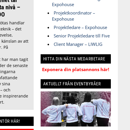
Expohouse
ta nivå –
Projektkoordinator –
OO
Expohouse
ötas handlar
Projektledare – Expohouse
eknik – det
evelse,
Senior Projektledare till Five
h känslan av att
Client Manager – LIWLIG
r. På
HITTA DIN NÄSTA MEDARBETARE
t har man tagit
nder de senaste
Exponera din platsannons här!
ningarna
fattande
 sina
AKTUELLT FRÅN EVENTBYRÅER
 – och
de inspirerande
rt.
ANTÖR HÄR!