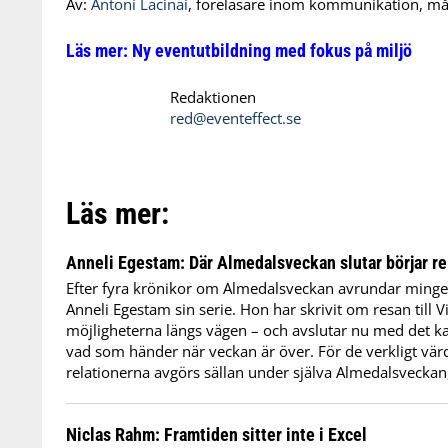
Av:
Antoni Lacinai
, föreläsare inom kommunikation, må
Läs mer:
Ny eventutbildning med fokus på miljö
Redaktionen
red@eventeffect.se
Läs mer:
Anneli Egestam: Där Almedalsveckan slutar börjar re
Efter fyra krönikor om Almedalsveckan avrundar minge
Anneli Egestam sin serie. Hon har skrivit om resan till 
möjligheterna längs vägen – och avslutar nu med det kan
vad som händer när veckan är över. För de verkligt värd
relationerna avgörs sällan under själva Almedalsveckan, u
Niclas Rahm: Framtiden sitter inte i Excel