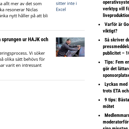
operativsyst
a allt mer av det som
verktyg vill 
ika resonerar Niclas
liveproduktio
nka nytt håller på att bli
Varför är Go
viktigt?
a sprungen ur HAJK och
Så skriver du
pressmeddel
publicitet – 1
eringsprocess. Vi söker
å olika sätt behövs för
Tips: Fem e
ar varit en intressant
gör det lättar
sponsorplats
Lyckas med 
trots ETA och
9 tips: Bäst
mötet
Medlemmarna
moderatorför
sina misstag