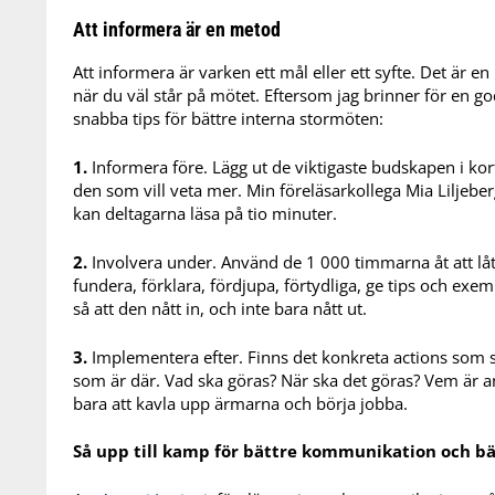
Att informera är en metod
Att informera är varken ett mål eller ett syfte. Det är
när du väl står på mötet. Eftersom jag brinner för en g
snabba tips för bättre interna stormöten:
1.
Informera före. Lägg ut de viktigaste budskapen i kort
den som vill veta mer. Min föreläsarkollega Mia Liljebe
kan deltagarna läsa på tio minuter.
2.
Involvera under. Använd de 1 000 timmarna åt att låta
fundera, förklara, fördjupa, förtydliga, ge tips och e
så att den nått in, och inte bara nått ut.
3.
Implementera efter. Finns det konkreta actions som ska
som är där. Vad ska göras? När ska det göras? Vem är an
bara att kavla upp ärmarna och börja jobba.
Så upp till kamp för bättre kommunikation och b