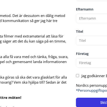
Efternamn
 en metod. Det är dessutom en dålig metod
od kommunikation så ger jag här tre
Titel
a filmer med extramaterial att läsa för
rg säger att det du kan säga på en timme,
Företag
 alla få vara med och tänka, fråga, svara,
xempel och gemensamt landa informationen
Jag godkänner E
 göras så ska det vara glasklart för alla
svarig? Vem ska hjälpa till? Sedan är det
Nordics personuppg
*Personuppgiftspo
ättre möten!
Skic