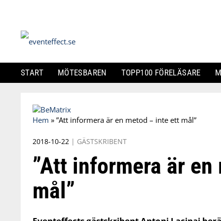
START
MÖTESBAREN
TOPP100 FÖRELÄSARE
M
Skip
to
Hem
»
”Att informera är en metod – inte ett mål”
content
2018-10-22
|
GÄSTSKRIBENT
”Att informera är en 
mål”
Eventeffects gästskribent Antoni Lacinai berä