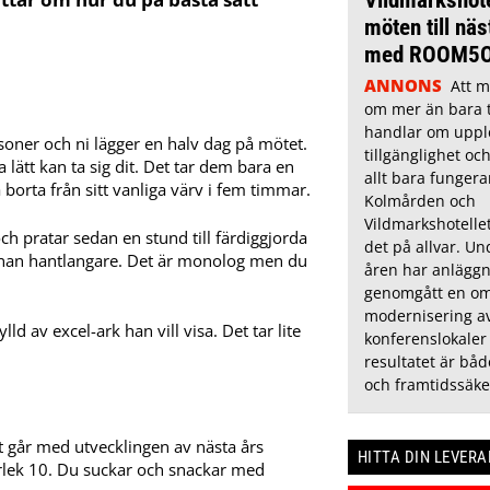
möten till näs
med ROOM5
ANNONS
Att m
om mer än bara t
handlar om uppl
rsoner och ni lägger en halv dag på mötet.
tillgänglighet oc
a lätt kan ta sig dit. Det tar dem bara en
allt bara fungera
orta från sitt vanliga värv i fem timmar.
Kolmården och
Vildmarkshotelle
h pratar sedan en stund till färdiggjorda
det på allvar. U
nnan hantlangare. Det är monolog men du
åren har anlägg
genomgått en om
modernisering av
 av excel-ark han vill visa. Det tar lite
konferenslokaler
resultatet är bå
och framtidssäke
t går med utvecklingen av nästa års
HITTA DIN LEVER
orlek 10. Du suckar och snackar med