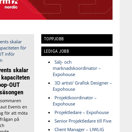
TOPPJOBB
LEDIGA JOBB
Sälj- och
marknadskoordinator –
ents skalar
Expohouse
 kapaciteten
3D artist/ Grafisk Designer –
 pop-OUT
Expohouse
rsäsongen
Projektkoordinator –
r sommaren
Expohouse
aut Events en
Projektledare – Expohouse
ng för att möta
frågan på
Senior Projektledare till Five
och
Client Manager – LIWLIG
ande