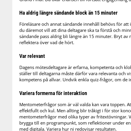
Ha aldrig längre sändande block än 15 minuter
Föreläsare och annat sändande innehåll behövs för att
du däremot vill att dina deltagare ska ta förstå och mi
sändande pass aldrig bli längre än 15 minuter. Bryt av m
reflektera över vad de hört.
Var relevant
Dagens mötesdeltagare är erfarna, kompetenta och kloka
ställer till deltagarna måste därför vara relevanta och vi
kompetens på allvar. Undvik enkla quiz-frågor, om de i
Variera formerna för interaktion
Mentometerfrågor som är väl valda kan vara toppen. Att
effektfullt och kul. Men allting blir tråkigt i för stor ko
mentometerfrågor med olika typer av fritextövningar. V
brygga till en programpunkt, som reflektioner under en
med digitala. Variera hur ni redovisar resultaten.