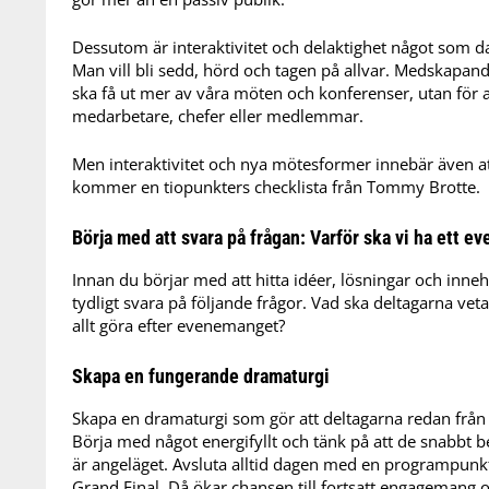
Dessutom är interaktivitet och delaktighet något som d
Man vill bli sedd, hörd och tagen på allvar. Medskapande 
ska få ut mer av våra möten och konferenser, utan för a
medarbetare, chefer eller medlemmar.
Men interaktivitet och nya mötesformer innebär även att 
kommer en tiopunkters checklista från Tommy Brotte.
Börja med att svara på frågan: Varför ska vi ha ett 
Innan du börjar med att hitta idéer, lösningar och inneh
tydligt svara på följande frågor. Vad ska deltagarna vet
allt göra efter evenemanget?
Skapa en fungerande dramaturgi
Skapa en dramaturgi som gör att deltagarna redan från 
Börja med något energifyllt och tänk på att de snabbt 
är angeläget. Avsluta alltid dagen med en programpun
Grand Final. Då ökar chansen till fortsatt engagemang o