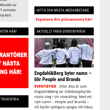
Utbudet av
T enheter
HITTA DIN NÄSTA MEDARBETARE
stycken.
Exponera din platsannons här!
AKTUELLT FRÅN EVENTBYRÅER
ANTÖR HÄR!
Engdahl&Berg byter namn –
blir People and Brands
EVENTBYRÅ
Efter åtta år som
Engdahl&Berg tar Göteborgsbyrån
nästa steg i sin utveckling. Med ett
STNADSFRIA
nytt namn – People and Brands –
vill byrån tydligare spegla sitt fokus