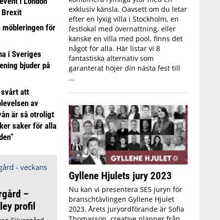
event i London
exklusiv känsla. Oavsett om du letar
 Brexit
efter en lyxig villa i Stockholm, en
a möbleringen för
festlokal med övernattning, eller
kanske en villa med pool, finns det
något för alla. Här listar vi 8
 i Sveriges
fantastiska alternativ som
ening bjuder på
garanterat höjer din nästa fest till
...
 svårt att
plevelsen av
ån är så otroligt
ker saker för alla
iden”
Gyllene Hjulets jury 2023
Nu kan vi presentera SES juryn för
rgård –
branschtävlingen Gyllene Hjulet
ey profil
2023. Årets juryordförande är Sofia
Thomasson, creative planner från