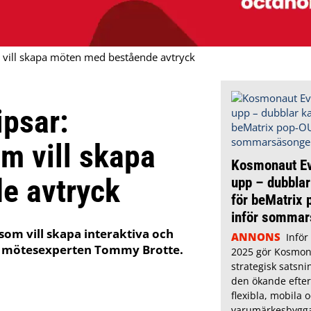
m vill skapa möten med bestående avtryck
ipsar:
om vill skapa
Kosmonaut Ev
e avtryck
upp – dubblar
för beMatrix
inför somma
 som vill skapa interaktiva och
ANNONS
Infö
v mötesexperten Tommy Brotte.
2025 gör Kosmon
strategisk satsni
den ökande efter
flexibla, mobila 
varumärkesbygg