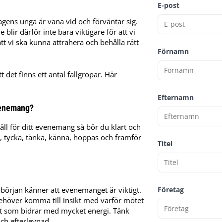
E-post
agens unga är vana vid och förväntar sig.
blir därför inte bara viktigare för att vi
tt vi ska kunna attrahera och behålla rätt
Förnamn
det finns ett antal fallgropar. Här
Efternamn
evenemang?
åll för ditt evenemang så bör du klart och
a, tycka, tänka, känna, hoppas och framför
Titel
början känner att evenemanget är viktigt.
Företag
behöver komma till insikt med varför mötet
kt som bidrar med mycket energi. Tänk
ch efterlevnad.