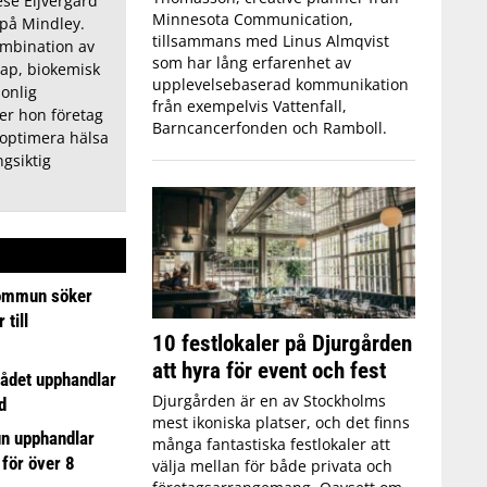
se Eijvergård
Minnesota Communication,
 på Mindley.
tillsammans med Linus Almqvist
ombination av
som har lång erfarenhet av
ap, biokemisk
upplevelsebaserad kommunikation
onlig
från exempelvis Vattenfall,
er hon företag
Barncancerfonden och Ramboll.
 optimera hälsa
ngsiktig
ommun söker
till
10 festlokaler på Djurgården
att hyra för event och fest
ådet upphandlar
Djurgården är en av Stockholms
d
mest ikoniska platser, och det finns
n upphandlar
många fantastiska festlokaler att
 för över 8
välja mellan för både privata och