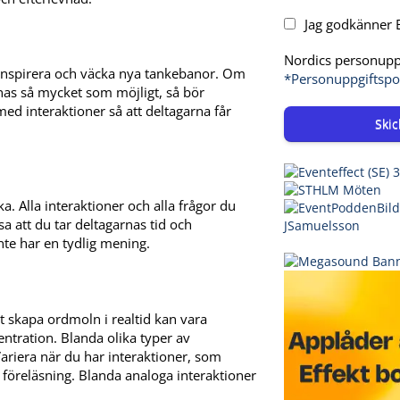
Jag godkänner E
Nordics personuppg
 inspirera och väcka nya tankebanor. Om
*Personuppgiftspo
nnas så mycket som möjligt, så bör
ed interaktioner så att deltagarna får
Skic
. Alla interaktioner och alla frågor du
sa att du tar deltagarnas tid och
nte har en tydlig mening.
 skapa ordmoln i realtid kan vara
ncentration. Blanda olika typer av
ariera när du har interaktioner, som
 föreläsning. Blanda analoga interaktioner