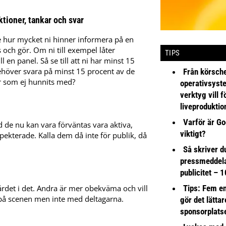
ktioner, tankar och svar
inte hur mycket ni hinner informera på en
 och gör. Om ni till exempel låter
TIPS
l en panel. Så se till att ni har minst 15
behöver svara på minst 15 procent av de
Från körsche
r som ej hunnits med?
operativsyst
verktyg vill 
liveproduktio
Varför är Go
 de nu kan vara förväntas vara aktiva,
viktigt?
pekterade. Kalla dem då inte för publik, då
Så skriver du
pressmeddel
publicitet – 1
Tips: Fem e
rdet i det. Andra är mer obekväma och vill
og på scenen men inte med deltagarna.
gör det lättar
sponsorplats