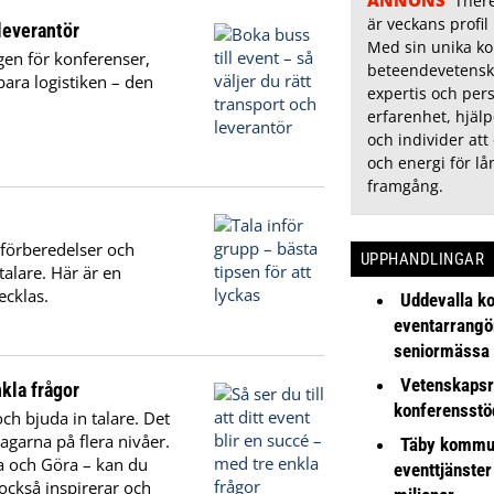
There
är veckans profil
 leverantör
Med sin unika k
gen för konferenser,
beteendevetensk
bara logistiken – den
expertis och pers
erfarenhet, hjälp
och individer att
och energi för lå
framgång.
 förberedelser och
UPPHANDLINGAR
talare. Här är en
ecklas.
Uddevalla k
eventarrangör 
seniormässa
Vetenskapsr
nkla frågor
konferensstö
och bjuda in talare. Det
garna på flera nivåer.
Täby kommu
a och Göra – kan du
eventtjänster
också inspirerar och