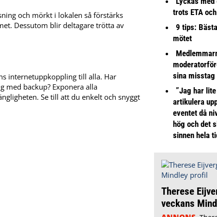
Lyckas med 
trots ETA och
ing och mörkt i lokalen så förstärks
met. Dessutom blir deltagare trötta av
9 tips: Bäst
mötet
Medlemmarna
moderatorför
sina misstag
ns internetuppkoppling till alla. Har
ng med backup? Exponera alla
”Jag har lite
ängligheten. Se till att du enkelt och snyggt
artikulera up
eventet då niv
hög och det s
sinnen hela t
Therese Eijve
veckans Mindl
ANNONS