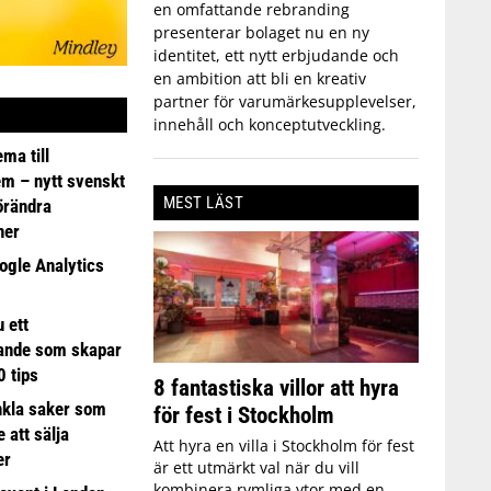
en omfattande rebranding
presenterar bolaget nu en ny
identitet, ett nytt erbjudande och
en ambition att bli en kreativ
partner för varumärkesupplevelser,
innehåll och konceptutveckling.
ma till
em – nytt svenskt
MEST LÄST
förändra
ner
ogle Analytics
 ett
ande som skapar
0 tips
8 fantastiska villor att hyra
nkla saker som
för fest i Stockholm
e att sälja
Att hyra en villa i Stockholm för fest
er
är ett utmärkt val när du vill
kombinera rymliga ytor med en