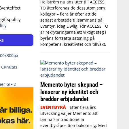
Hellström nu ansluter till ACCESS
venteffect
TO återförenas de dessutom som
kollegor – flera år efter att de
iftspolicy
senast arbetade tillsammans på
licy
Eventyr, idag Liwlig. För ACCESS TO
är rekryteringarna ett viktigt steg i
byråns fortsatta satsning på
ka
kompetens, kreativitet och tillväxt.
Memento byter skepnad –
lanserar ny identitet och
breddar erbjudandet
EVENTBYRÅ
Efter flera års
utveckling väljer Memento att
lämna sin traditionella
eventbyråposition bakom sig. Med