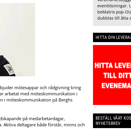
eventlösningar. 
beMatrix pop-OU
dubblas till åtta 
HITTA DIN LEVER
rbjuder mötesappar och rådgivning kring
ar arbetat med möteskommunikation i
ngen i möteskommunikation på Berghs
BESTÄLL VÅRT KO
 medskapande på medarbetardagar,
NYHETSBREV
 Aktiva deltagare både förstår, minns och