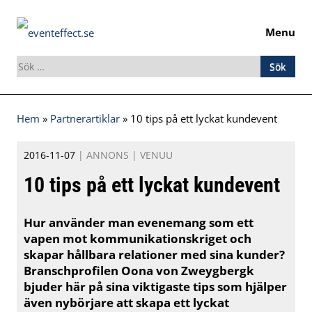
Menu
Sök
efter:
Skip
Hem
»
Partnerartiklar
»
10 tips på ett lyckat kundevent
to
content
2016-11-07
|
ANNONS
|
VENUU
10 tips på ett lyckat kundevent
Hur använder man evenemang som ett
vapen mot kommunikationskriget och
skapar hållbara relationer med sina kunder?
Branschprofilen Oona von Zweygbergk
bjuder här på sina viktigaste tips som hjälper
även nybörjare att skapa ett lyckat