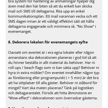
bra system för hantering av anmälningar hjälper dig
även med den här biten så att du enkelt kan skicka
mail och SMS till deltagarna. Rita upp en enkel
kommunikationsplan. Ett mail varannan vecka och ett
SMS dagen innan är ett väldigt effektivt sätt att hålla
deltagarna engagerade och minimera sk. “No Show” i
evenemanget.
8. Dekorera lokalen för evenemangets syfte
Oavsett om eventet är i era egna lokaler eller någon
annanstans ska dekorationen planeras i god tid så att
du hinner beställa in allt material du behöver. Har ni
roll-ups / beach flags som ni kan sätta upp? Behöver ni
hyra in extra möbler? Om eventet innehåller någon typ
av föreläsning eller programpunkt ( > 5 min) är det bra
att ha sittplatser till alla gäster. Behöver ni ståbord för
mingel? Vart ska maten placeras? Tänk på logistiken
och deltagarantalet. Försök att hitta åtminstone en
“Wow-effect” i dekorationen som överraskar gästerna.