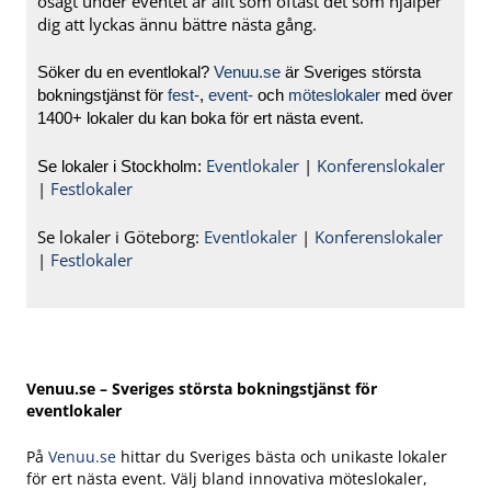
osagt under eventet är allt som oftast det som hjälper
dig att lyckas ännu bättre nästa gång.
Söker du en eventlokal?
Venuu.se
är Sveriges största
bokningstjänst för
fest-
,
event-
och
möteslokaler
med över
1400+ lokaler du kan boka för ert nästa event.
Eventlokaler
|
Konferenslokaler
Se lokaler i Stockholm:
|
Festlokaler
Se lokaler i Göteborg:
Eventlokaler
|
Konferenslokaler
|
Festlokaler
Venuu.se – Sveriges största bokningstjänst för
eventlokaler
På
Venuu.se
hittar du Sveriges bästa och unikaste lokaler
för ert nästa event. Välj bland innovativa möteslokaler,