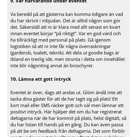
9. Var närvarande under eventet
Va beredd på att gästerna kan komma tidigare än vad
du har skrivit i inbjudan. Det är alltid någon som gör
det. Säkerställ att ni är klara med allt senast en kvart
innan eventet börjar “på riktigt”. Var en god värd och
ha tillräckligt med personal på plats. Gå igenom
logistiken så att ni inte får några överraskningar
(garderob, toalett, teknik). Att dela ut goodie bags är
ibland en trevlig idé, men strunta i detta om innehållet
inte blir någonting annat än broschyrer.
10. Lämna ett gott intryck
Eventet är över, dags att andas ut. Glöm ändå inte att
tacka dina gäster för att de har tagit sig på plats! Ett
kort mail eller SMS räcker gott och väl men lämnar ett
positivt intryck. Här hjälper det om du har registrerat
deltagarna när de har kommit på plats, helst digitalt, så
du har listan till hands på en gång. Du kan även passa
på att be om feedback från deltagarna. Det som förblir