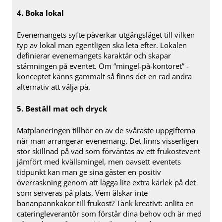
4. Boka lokal
Evenemangets syfte påverkar utgångsläget till vilken
typ av lokal man egentligen ska leta efter. Lokalen
definierar evenemangets karaktär och skapar
stämningen på eventet. Om “mingel-på-kontoret” -
konceptet känns gammalt så finns det en rad andra
alternativ att välja på.
5. Beställ mat och dryck
Matplaneringen tillhör en av de svåraste uppgifterna
när man arrangerar evenemang. Det finns visserligen
stor skillnad på vad som förväntas av ett frukostevent
jämfört med kvällsmingel, men oavsett eventets
tidpunkt kan man ge sina gäster en positiv
överraskning genom att lägga lite extra kärlek på det
som serveras på plats. Vem älskar inte
bananpannkakor till frukost? Tänk kreativt: anlita en
cateringleverantör som förstår dina behov och är med