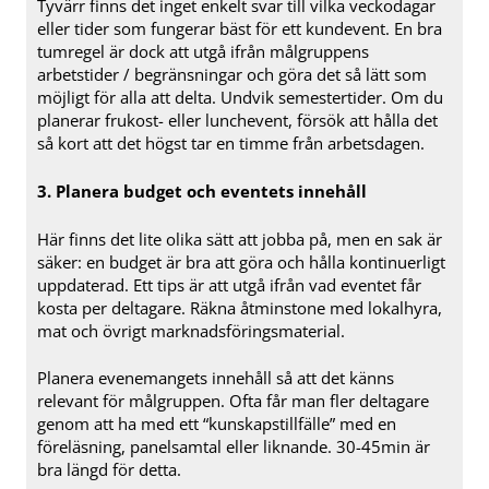
Tyvärr finns det inget enkelt svar till vilka veckodagar
eller tider som fungerar bäst för ett kundevent. En bra
tumregel är dock att utgå ifrån målgruppens
arbetstider / begränsningar och göra det så lätt som
möjligt för alla att delta. Undvik semestertider. Om du
planerar frukost- eller lunchevent, försök att hålla det
så kort att det högst tar en timme från arbetsdagen.
3. Planera budget och eventets innehåll
Här finns det lite olika sätt att jobba på, men en sak är
säker: en budget är bra att göra och hålla kontinuerligt
uppdaterad. Ett tips är att utgå ifrån vad eventet får
kosta per deltagare. Räkna åtminstone med lokalhyra,
mat och övrigt marknadsföringsmaterial.
Planera evenemangets innehåll så att det känns
relevant för målgruppen. Ofta får man fler deltagare
genom att ha med ett “kunskapstillfälle” med en
föreläsning, panelsamtal eller liknande. 30-45min är
bra längd för detta.