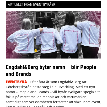
AKTUELLT FRÅN EVENTBYRÅER
Engdahl&Berg byter namn – blir People
and Brands
EVENTBYRÅ
Efter åtta år som Engdahl&Berg tar
Göteborgsbyrån nästa steg i sin utveckling. Med ett nytt
namn – People and Brands – vill byrån tydligare spegla sitt
fokus på mötet mellan människor och varumärken,
samtidigt som verksamheten fortsätter att växa inom event,
kommunikation, innehåll och design.