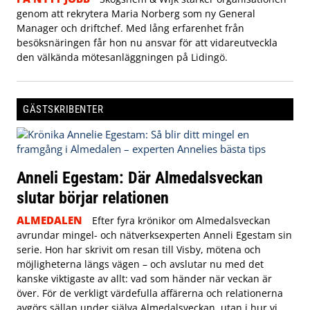
genom att rekrytera Maria Norberg som ny General
Manager och driftchef. Med lång erfarenhet från
besöksnäringen får hon nu ansvar för att vidareutveckla
den välkända mötesanläggningen på Lidingö.
GÄSTSKRIBENTER
Anneli Egestam: Där Almedalsveckan
slutar börjar relationen
ALMEDALEN
Efter fyra krönikor om Almedalsveckan
avrundar mingel- och nätverksexperten Anneli Egestam sin
serie. Hon har skrivit om resan till Visby, mötena och
möjligheterna längs vägen – och avslutar nu med det
kanske viktigaste av allt: vad som händer när veckan är
över. För de verkligt värdefulla affärerna och relationerna
avgörs sällan under själva Almedalsveckan, utan i hur vi