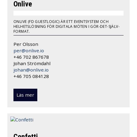
Onlive
ONLIVE (FD GUESTLOGIC) ÄR ETT EVENTSYSTEM OCH
HELHETSLÖSNING FÖR DIGITALA MÖTEN I GÖR-DET-SJÄLV-
FORMAT.
Per Olsson
per@onlive.io
+46 702 867678
Johan Strömdahl
johan@onlive.io
+46 705 084128
Läs mer
Confetti