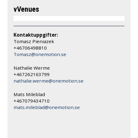
vVenues
Kontaktuppgifter:
Tomasz Pieniazek
+46706498810
Tomasz@onemotion.se
Nathalie Werme
+467262163799
nathalie.werme@onemotion.se
Mats Mileblad
+467079434710
mats.mileblad@onemotion.se