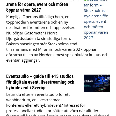
deltagare eller en
audiovisuell
+46 (0)10 265 27
431 62 Mölndal
arena för opera, event och möten
storslagen
support. Oavsett
14
E-
öppnar våren 2027
galamiddag.
om mötet är
E-post
post:
info@abymassan.se
Kungliga Operans tillfälliga hem, en
fysiskt, digitalt
meetings@worldofvolvo.com
Telefon: 0708-
Webb
toppmodern eventarena och en ny
eller hybrid ser vi
808090 (mitt
Möten & Event –
destination för möten och upplevelser.
till att allt
nummer, rätt
En levande
Nu börjar Gasometer i Norra
fungerar sömlöst
eller fel)
mötesplats |
Djurgårdsstaden ta sin slutliga form.
– så att du kan
https://atevent.se/
World of Volvo
Bakom satsningen står Stockholms stad
fokusera på
anlaggningar/abymassan
tillsammans med Miramis, och våren 2027 öppnar
innehållet.
dörrarna till en av Nordens mest spektakulära kultur- och
eventanläggningar.
Eventstudio – guide till +15 studios
för digitala event, livestreaming och
hybridevent i Sverige
Letar du efter en eventstudio för ett
webbinarium, en livestreamad
konferens eller ett hybridevent? Intresset för
professionella studios fortsätter att växa när allt fler
företag vill kombinera fysiska möten med digital räckvidd.