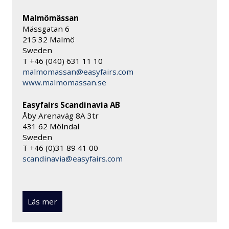
Malmömässan
Mässgatan 6
215 32 Malmö
Sweden
T +46 (040) 631 11 10
malmomassan@easyfairs.com
www.malmomassan.se
Easyfairs Scandinavia AB
Åby Arenaväg 8A 3tr
431 62 Mölndal
Sweden
T +46 (0)31 89 41 00
scandinavia@easyfairs.com
Läs mer