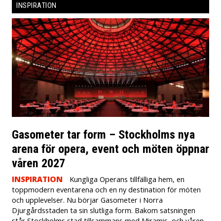
INSPIRATION
Gasometer tar form – Stockholms nya
arena för opera, event och möten öppnar
våren 2027
INSPIRATION
Kungliga Operans tillfälliga hem, en
toppmodern eventarena och en ny destination för möten
och upplevelser. Nu börjar Gasometer i Norra
Djurgårdsstaden ta sin slutliga form. Bakom satsningen
står Stockholms stad tillsammans med Miramis, och våren