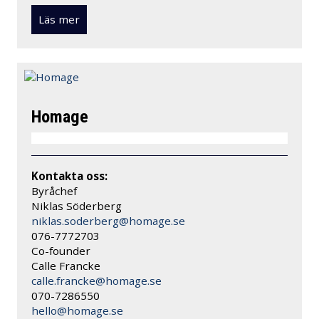
Läs mer
Homage
Kontakta oss:
Byråchef
Niklas Söderberg
niklas.soderberg@homage.se
076-7772703
Co-founder
Calle Francke
calle.francke@homage.se
070-7286550
hello@homage.se