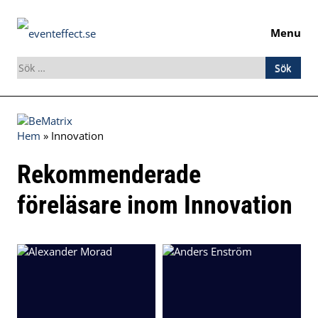
Menu
Sök
efter:
Skip
to
Hem
»
Innovation
content
Rekommenderade
föreläsare inom Innovation