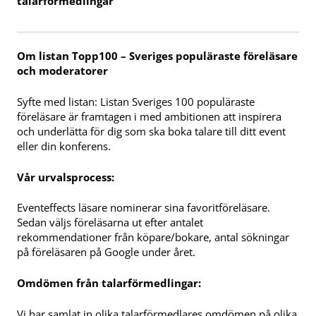
talarförmedlingar
Om listan Topp100 – Sveriges populäraste föreläsare
och moderatorer
Syfte med listan: Listan Sveriges 100 populäraste
föreläsare är framtagen i med ambitionen att inspirera
och underlätta för dig som ska boka talare till ditt event
eller din konferens.
Vår urvalsprocess:
Eventeffects läsare nominerar sina favoritföreläsare.
Sedan väljs föreläsarna ut efter antalet
rekommendationer från köpare/bokare, antal sökningar
på föreläsaren på Google under året.
Omdömen från talarförmedlingar:
Vi har samlat in olika talarförmedlares omdömen på olika