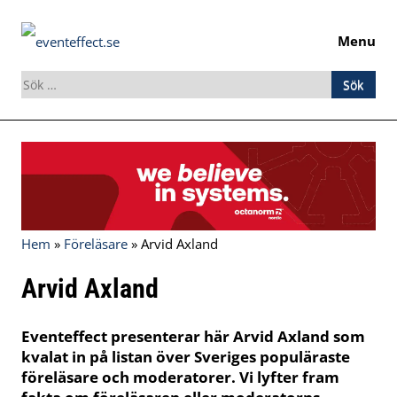
Menu
Sök
efter:
Skip
to
content
Hem
»
Föreläsare
»
Arvid Axland
Arvid Axland
Eventeffect presenterar här Arvid Axland som
kvalat in på listan över Sveriges populäraste
föreläsare och moderatorer. Vi lyfter fram