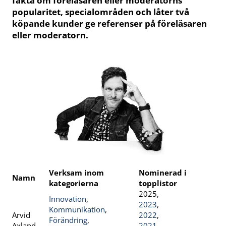
fakta om föreläsaren eller moderatorns
popularitet, specialområden och låter två
köpande kunder ge referenser på föreläsaren
eller moderatorn.
Verksam inom
Nominerad i
Namn
kategorierna
topplistor
2025,
Innovation
,
2023
,
Kommunikation
,
Arvid
2022
,
Förändring
,
Axland
2021
,