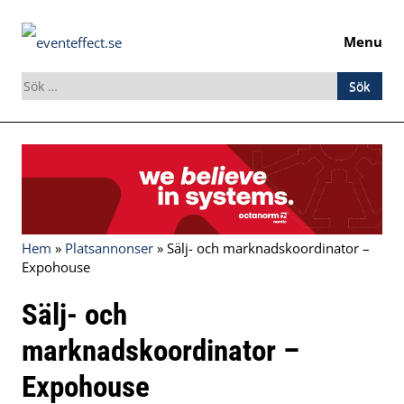
Menu
Sök
efter:
Skip
to
content
Hem
»
Platsannonser
»
Sälj- och marknadskoordinator –
Expohouse
Sälj- och
marknadskoordinator –
Expohouse