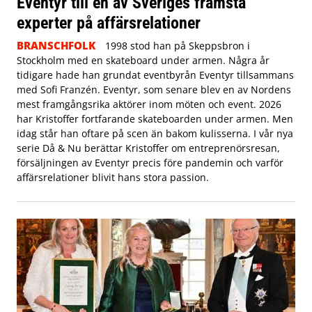
Eventyr till en av Sveriges främsta
experter på affärsrelationer
BRANSCHFOLK
1998 stod han på Skeppsbron i
Stockholm med en skateboard under armen. Några år
tidigare hade han grundat eventbyrån Eventyr tillsammans
med Sofi Franzén. Eventyr, som senare blev en av Nordens
mest framgångsrika aktörer inom möten och event. 2026
har Kristoffer fortfarande skateboarden under armen. Men
idag står han oftare på scen än bakom kulisserna. I vår nya
serie Då & Nu berättar Kristoffer om entreprenörsresan,
försäljningen av Eventyr precis före pandemin och varför
affärsrelationer blivit hans stora passion.