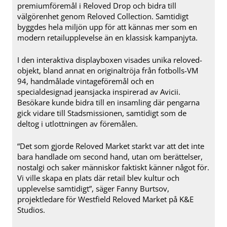
premiumföremål i Reloved Drop och bidra till
välgörenhet genom Reloved Collection. Samtidigt
byggdes hela miljön upp för att kännas mer som en
modern retailupplevelse än en klassisk kampanjyta.
I den interaktiva displayboxen visades unika reloved-
objekt, bland annat en originaltröja från fotbolls-VM
94, handmålade vintageföremål och en
specialdesignad jeansjacka inspirerad av Avicii.
Besökare kunde bidra till en insamling där pengarna
gick vidare till Stadsmissionen, samtidigt som de
deltog i utlottningen av föremålen.
“Det som gjorde Reloved Market starkt var att det inte
bara handlade om second hand, utan om berättelser,
nostalgi och saker människor faktiskt känner något för.
Vi ville skapa en plats där retail blev kultur och
upplevelse samtidigt”, säger Fanny Burtsov,
projektledare för Westfield Reloved Market på K&E
Studios.