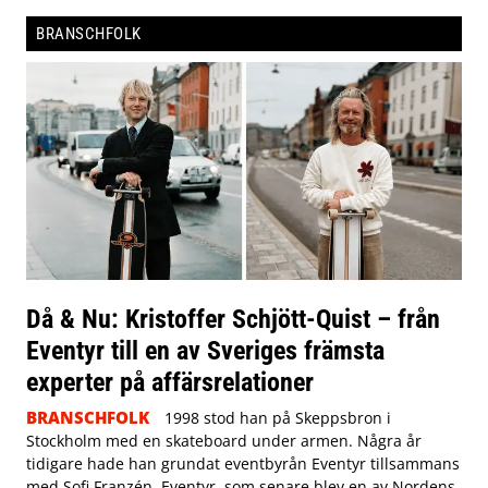
BRANSCHFOLK
Då & Nu: Kristoffer Schjött-Quist – från
Eventyr till en av Sveriges främsta
experter på affärsrelationer
BRANSCHFOLK
1998 stod han på Skeppsbron i
Stockholm med en skateboard under armen. Några år
tidigare hade han grundat eventbyrån Eventyr tillsammans
med Sofi Franzén. Eventyr, som senare blev en av Nordens