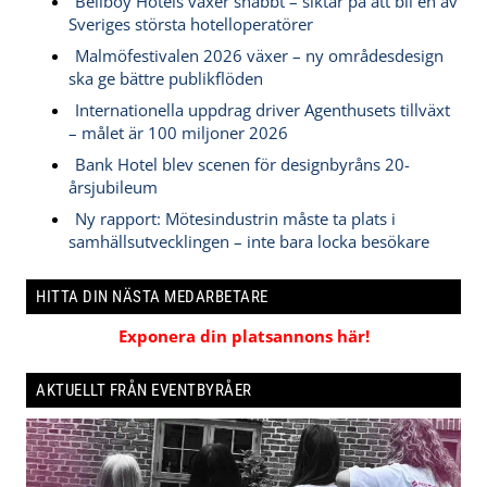
Bellboy Hotels växer snabbt – siktar på att bli en av
Sveriges största hotelloperatörer
Malmöfestivalen 2026 växer – ny områdesdesign
ska ge bättre publikflöden
Internationella uppdrag driver Agenthusets tillväxt
– målet är 100 miljoner 2026
Bank Hotel blev scenen för designbyråns 20-
årsjubileum
Ny rapport: Mötesindustrin måste ta plats i
samhällsutvecklingen – inte bara locka besökare
HITTA DIN NÄSTA MEDARBETARE
Exponera din platsannons här!
AKTUELLT FRÅN EVENTBYRÅER