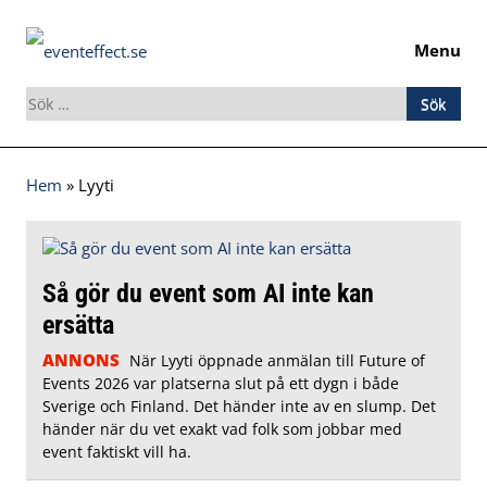
Menu
Sök
efter:
Skip
Hem
»
Lyyti
to
content
Så gör du event som AI inte kan
ersätta
ANNONS
När Lyyti öppnade anmälan till Future of
Events 2026 var platserna slut på ett dygn i både
Sverige och Finland. Det händer inte av en slump. Det
händer när du vet exakt vad folk som jobbar med
event faktiskt vill ha.