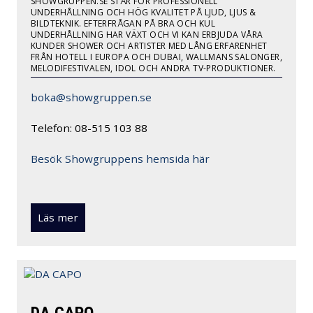
SHOWGRUPPEN.SE STÅR FÖR PROFESSIONELL
UNDERHÅLLNING OCH HÖG KVALITET PÅ LJUD, LJUS &
BILDTEKNIK. EFTERFRÅGAN PÅ BRA OCH KUL
UNDERHÅLLNING HAR VÄXT OCH VI KAN ERBJUDA VÅRA
KUNDER SHOWER OCH ARTISTER MED LÅNG ERFARENHET
FRÅN HOTELL I EUROPA OCH DUBAI, WALLMANS SALONGER,
MELODIFESTIVALEN, IDOL OCH ANDRA TV-PRODUKTIONER.
boka@showgruppen.se
Telefon: 08-515 103 88
Besök Showgruppens hemsida här
Läs mer
DA CAPO