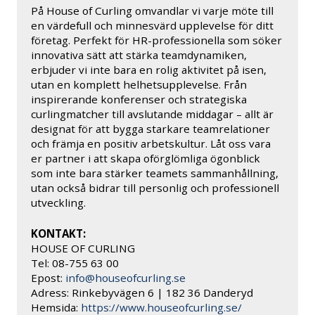
På House of Curling omvandlar vi varje möte till
en värdefull och minnesvärd upplevelse för ditt
företag. Perfekt för HR-professionella som söker
innovativa sätt att stärka teamdynamiken,
erbjuder vi inte bara en rolig aktivitet på isen,
utan en komplett helhetsupplevelse. Från
inspirerande konferenser och strategiska
curlingmatcher till avslutande middagar – allt är
designat för att bygga starkare teamrelationer
och främja en positiv arbetskultur. Låt oss vara
er partner i att skapa oförglömliga ögonblick
som inte bara stärker teamets sammanhållning,
utan också bidrar till personlig och professionell
utveckling.
KONTAKT:
HOUSE OF CURLING
Tel: 08-755 63 00
Epost:
info@houseofcurling.se
Adress: Rinkebyvägen 6 | 182 36 Danderyd
Hemsida:
https://www.houseofcurling.se/