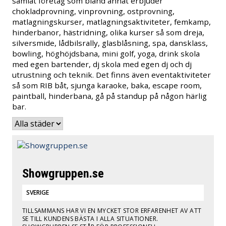
samlat företag som bland annat erbjuder
chokladprovning, vinprovning, ostprovning,
matlagningskurser, matlagningsaktiviteter, femkamp,
hinderbanor, hästridning, olika kurser så som dreja,
silversmide, lådbilsrally, glasblåsning, spa, dansklass,
bowling, höghöjdsbana, mini golf, yoga, drink skola
med egen bartender, dj skola med egen dj och dj
utrustning och teknik. Det finns även eventaktiviteter
så som RIB båt, sjunga karaoke, baka, escape room,
paintball, hinderbana, gå på standup på någon härlig
bar.
Showgruppen.se
SVERIGE
TILLSAMMANS HAR VI EN MYCKET STOR ERFARENHET AV ATT
SE TILL KUNDENS BÄSTA I ALLA SITUATIONER.