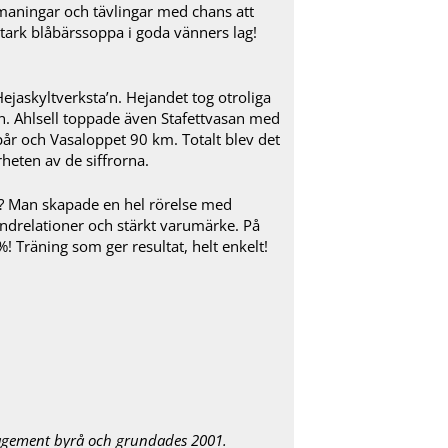
tmaningar och tävlingar med chans att
 stark blåbärssoppa i goda vänners lag!
ejaskyltverksta’n. Hejandet tog otroliga
n. Ahlsell toppade även Stafettvasan med
år och Vasaloppet 90 km. Totalt blev det
heten av de siffrorna.
a? Man skapade en hel rörelse med
ndrelationer och stärkt varumärke. På
%! Träning som ger resultat, helt enkelt!
agement byrå och grundades 2001.