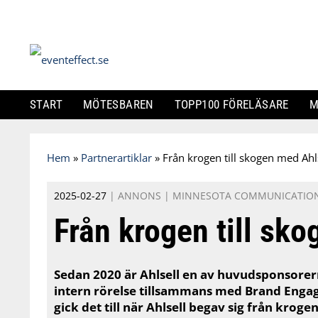
START
MÖTESBAREN
TOPP100 FÖRELÄSARE
M
Skip
Hem
»
Partnerartiklar
»
Från krogen till skogen med Ahl
to
content
2025-02-27
|
ANNONS
|
MINNESOTA COMMUNICATIO
Från krogen till sk
Sedan 2020 är Ahlsell en av huvudsponsorern
intern rörelse tillsammans med Brand Eng
gick det till när Ahlsell begav sig från krogen