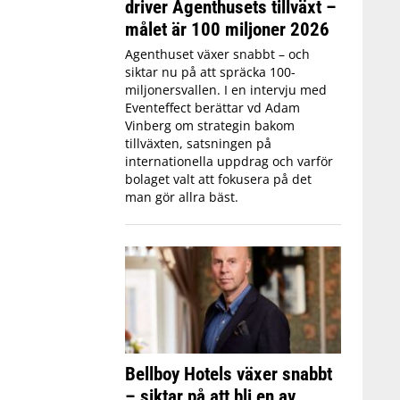
driver Agenthusets tillväxt –
målet är 100 miljoner 2026
Agenthuset växer snabbt – och
siktar nu på att spräcka 100-
miljonersvallen. I en intervju med
Eventeffect berättar vd Adam
Vinberg om strategin bakom
tillväxten, satsningen på
internationella uppdrag och varför
bolaget valt att fokusera på det
man gör allra bäst.
Bellboy Hotels växer snabbt
– siktar på att bli en av