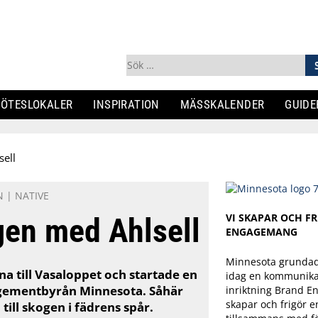
Sök
efter:
ÖTESLOKALER
INSPIRATION
MÄSSKALENDER
GUIDE
sell
N
|
NATIVE
VI SKAPAR OCH F
ogen med Ahlsell
ENGAGEMANG
Minnesota grundad
a till Vasaloppet och startade en
idag en kommunika
agementbyrån Minnesota. Såhär
inriktning Brand E
skapar och frigör
 till skogen i fädrens spår.