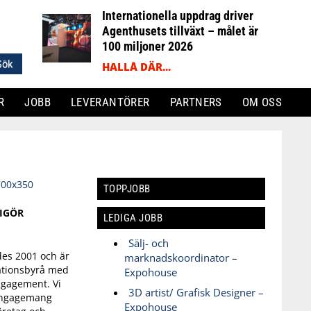
Internationella uppdrag driver
Agenthusets tillväxt – målet är
100 miljoner 2026
HALLÅ DÄR...
R
JOBB
LEVERANTÖRER
PARTNERS
OM OSS
TOPPJOBB
RIGÖR
LEDIGA JOBB
Sälj- och
es 2001 och är
marknadskoordinator –
tionsbyrå med
Expohouse
ngagement. Vi
3D artist/ Grafisk Designer –
 engagemang
Expohouse