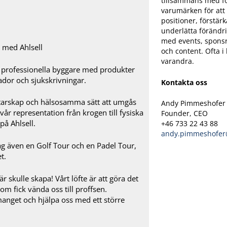
tillsammans med f
varumärken för att f
positioner, förstär
underlätta förändri
med events, sponsri
och content. Ofta 
varandra.
 professionella byggare med produkter
dor och sjukskrivningar.
Kontakta oss
etarskap och hälsosamma sätt att umgås
Andy Pimmeshofer
år representation från krogen till fysiska
Founder, CEO
på Ahlsell.
+46 733 22 43 88
andy.pimmeshofer
dag även en Golf Tour och en Padel Tour,
t.
r skulle skapa! Vårt löfte är att göra det
om fick vända oss till proffsen.
manget och hjälpa oss med ett större