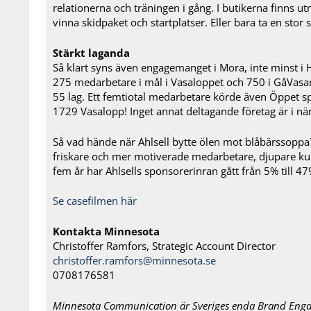
relationerna och träningen i gång. I butikerna finns u
vinna skidpaket och startplatser. Eller bara ta en stor
Stärkt laganda
Så klart syns även engagemanget i Mora, inte minst i H
275 medarbetare i mål i Vasaloppet och 750 i GåVasa
55 lag. Ett femtiotal medarbetare körde även Öppet sp
1729 Vasalopp! Inget annat deltagande företag är i när
Så vad hände när Ahlsell bytte ölen mot blåbärssopp
friskare och mer motiverade medarbetare, djupare ku
fem år har Ahlsells sponsorerinran gått från 5% till 47
Se casefilmen här
Kontakta Minnesota
Christoffer Ramfors, Strategic Account Director
christoffer.ramfors@minnesota.se
0708176581
Minnesota Communication är Sveriges enda Brand Eng