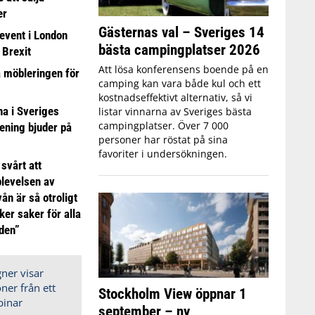
er
Gästernas val – Sveriges 14
event i London
bästa campingplatser 2026
 Brexit
Att lösa konferensens boende på en
a möbleringen för
camping kan vara både kul och ett
kostnadseffektivt alternativ, så vi
 i Sveriges
listar vinnarna av Sveriges bästa
campingplatser. Över 7 000
ening bjuder på
personer har röstat på sina
favoriter i undersökningen.
 svårt att
plevelsen av
ån är så otroligt
ker saker för alla
iden”
Stockholm View öppnar 1
september – ny