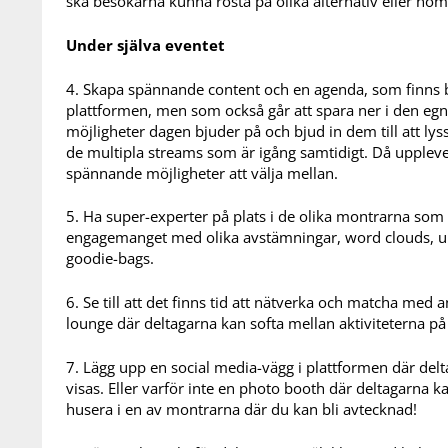
ska besökarna kunna rösta på olika alternativ eller nom
Under själva eventet
4. Skapa spännande content och en agenda, som finns
plattformen, men som också går att spara ner i den egna
möjligheter dagen bjuder på och bjud in dem till att lyss
de multipla streams som är igång samtidigt. Då uppleve
spännande möjligheter att välja mellan.
5. Ha super-experter på plats i de olika montrarna som 
engagemanget med olika avstämningar, word clouds, unde
goodie-bags.
6. Se till att det finns tid att nätverka och matcha med
lounge där deltagarna kan softa mellan aktiviteterna 
7. Lägg upp en social media-vägg i plattformen där de
visas. Eller varför inte en photo booth där deltagarna ka
husera i en av montrarna där du kan bli avtecknad!