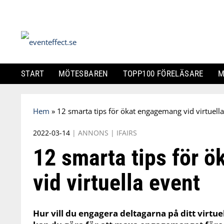
START
MÖTESBAREN
TOPP100 FÖRELÄSARE
M
Skip
Hem
»
12 smarta tips för ökat engagemang vid virtuell
to
content
2022-03-14
|
ANNONS
|
IFAIRS
12 smarta tips för 
vid virtuella event
Hur vill du engagera deltagarna på ditt virtue