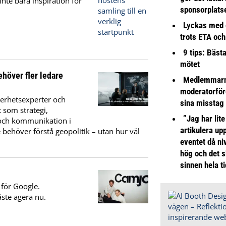
nte bara inspiration för
sponsorplats
Lyckas med 
trots ETA och
9 tips: Bäst
mötet
ehöver fler ledare
Medlemmarna
moderatorför
kerhetsexperter och
sina misstag
 som strategi,
”Jag har lite
 och kommunikation i
artikulera up
 behöver förstå geopolitik – utan hur väl
eventet då niv
hög och det s
sinnen hela t
 för Google.
ste agera nu.