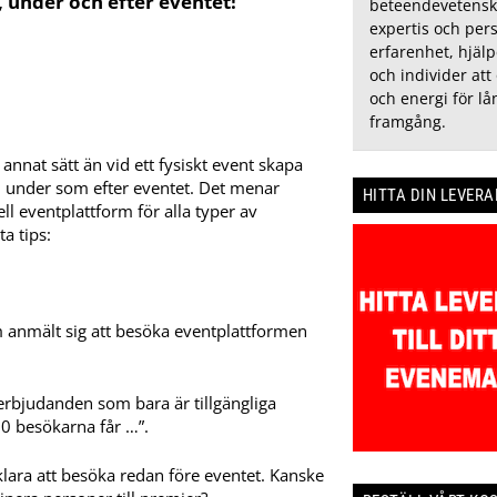
, under och efter eventet!
beteendevetensk
expertis och pers
erfarenhet, hjälp
och individer att
och energi för lå
framgång.
 annat sätt än vid ett fysiskt event skapa
 under som efter eventet. Det menar
HITTA DIN LEVER
ll eventplattform för alla typer av
a tips:
som anmält sig att besöka eventplattformen
 erbjudanden som bara är tillgängliga
00 besökarna får …”.
 klara att besöka redan före eventet. Kanske