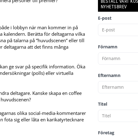
inera personer till premier?
BESTÄLL VÅRT KO
NYHETSBREV
E-post
 både i lobbyn när man kommer in på
 kalendern. Berätta för deltagarna vilka
na på talarna på ”huvudscenen” eller till
r deltagarna att det finns många
Förnamn
kan ge svar på specifik information. Öka
rsökningar (polls) eller virtuella
Efternamn
 andra deltagare. Kanske skapa en coffee
på huvudscenen?
Titel
ltagarnas olika social-media-kommentarer
n fota sig eller låta en karikatyrtecknare
Företag