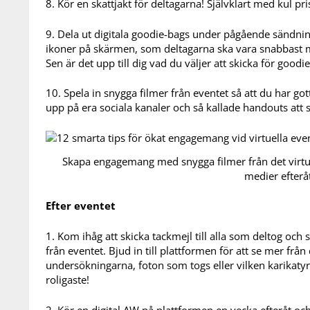
8. Kör en skattjakt för deltagarna! Självklart med kul pri
9. Dela ut digitala goodie-bags under pågående sändnin
ikoner på skärmen, som deltagarna ska vara snabbast med
Sen är det upp till dig vad du väljer att skicka för goodie
10. Spela in snygga filmer från eventet så att du har g
upp på era sociala kanaler och så kallade handouts att sk
Skapa engagemang med snygga filmer från det virtue
medier efteråt
Efter eventet
1. Kom ihåg att skicka tackmejl till alla som deltog och 
från eventet. Bjud in till plattformen för att se mer frå
undersökningarna, foton som togs eller vilken karikaty
roligaste!
2. Kör en digital AW på plattformen en vecka efteråt oc