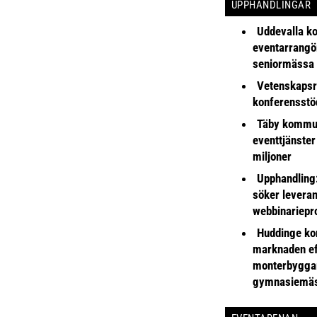
UPPHANDLINGAR
Uddevalla k
eventarrangör 
seniormässa
Vetenskapsr
konferensstö
Täby kommu
eventtjänster
miljoner
Upphandling
söker leveran
webbinariepr
Huddinge k
marknaden ef
monterbyggar
gymnasiemä