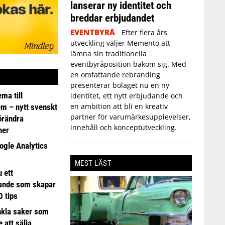
lanserar ny identitet och
breddar erbjudandet
EVENTBYRÅ
Efter flera års
utveckling väljer Memento att
lämna sin traditionella
eventbyråposition bakom sig. Med
en omfattande rebranding
presenterar bolaget nu en ny
ma till
identitet, ett nytt erbjudande och
en ambition att bli en kreativ
em – nytt svenskt
partner för varumärkesupplevelser,
förändra
innehåll och konceptutveckling.
ner
ogle Analytics
MEST LÄST
 ett
ande som skapar
0 tips
nkla saker som
e att sälja