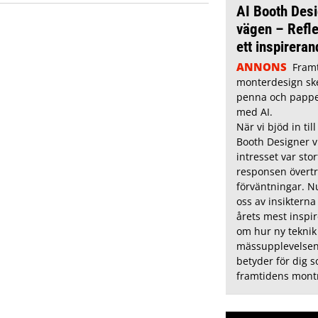
AI Booth Desi
vägen – Refle
ett inspirera
ANNONS
Fram
monterdesign sk
penna och pappe
med AI.
När vi bjöd in ti
Booth Designer vi
intresset var sto
responsen övertr
förväntningar. N
oss av insikterna 
årets mest inspi
om hur ny teknik
mässupplevelsen
betyder för dig 
framtidens montr