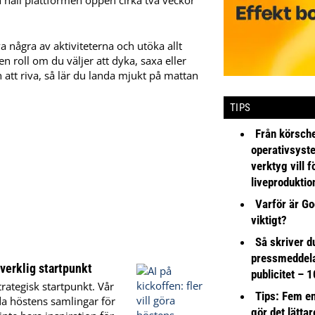
a några av aktiviteterna och utöka allt
 roll om du väljer att dyka, saxa eller
 att riva, så lär du landa mjukt på mattan
TIPS
Från körsche
operativsyst
verktyg vill 
liveproduktio
Varför är Go
viktigt?
Så skriver du
pressmeddel
 verklig startpunkt
publicitet – 1
trategisk startpunkt. Vår
Tips: Fem e
nda höstens samlingar för
gör det lättar