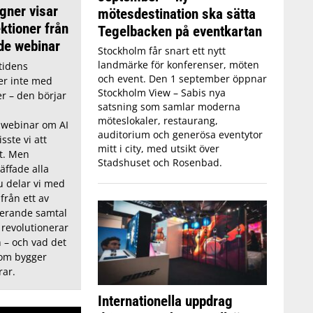
gner visar
mötesdestination ska sätta
ktioner från
Tegelbacken på eventkartan
nde webinar
Stockholm får snart ett nytt
landmärke för konferenser, möten
tidens
och event. Den 1 september öppnar
er inte med
Stockholm View – Sabis nya
r – den börjar
satsning som samlar moderna
möteslokaler, restaurang,
ll webinar om AI
auditorium och generösa eventytor
sste vi att
mitt i city, med utsikt över
rt. Men
Stadshuset och Rosenbad.
äffade alla
u delar vi med
från ett av
rerande samtal
 revolutionerar
 – och vad det
som bygger
ar.
Internationella uppdrag