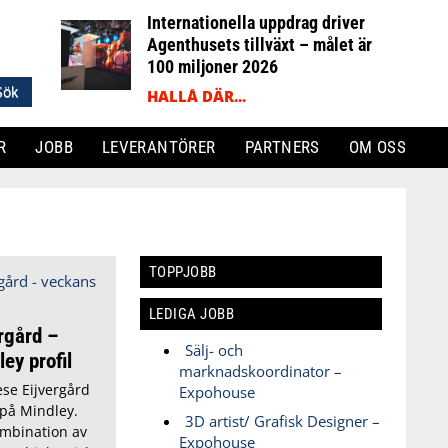
Internationella uppdrag driver
Agenthusets tillväxt – målet är
100 miljoner 2026
HALLÅ DÄR...
R
JOBB
LEVERANTÖRER
PARTNERS
OM OSS
TOPPJOBB
LEDIGA JOBB
rgård –
Sälj- och
ey profil
marknadskoordinator –
se Eijvergård
Expohouse
 på Mindley.
3D artist/ Grafisk Designer –
ombination av
Expohouse