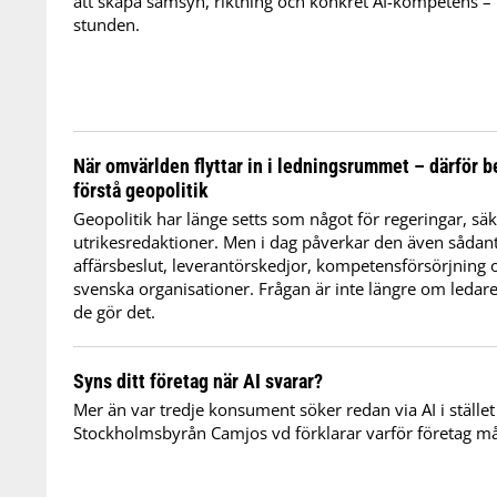
att skapa samsyn, riktning och konkret AI-kompetens – i
stunden.
När omvärlden flyttar in i ledningsrummet – därför b
förstå geopolitik
Geopolitik har länge setts som något för regeringar, sä
utrikesredaktioner. Men i dag påverkar den även sådant
affärsbeslut, leverantörskedjor, kompetensförsörjning
svenska organisationer. Frågan är inte längre om ledare
de gör det.
Syns ditt företag när AI svarar?
Mer än var tredje konsument söker redan via AI i stället
Stockholmsbyrån Camjos vd förklarar varför företag må