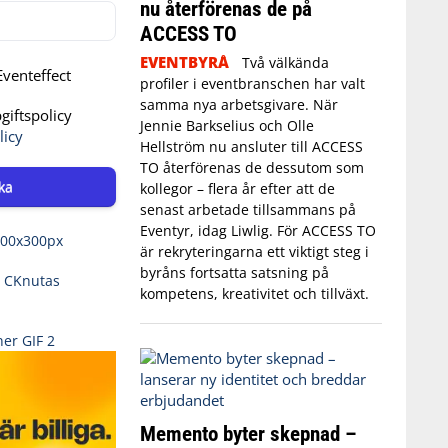
nu återförenas de på
ACCESS TO
EVENTBYRÅ
Två välkända
venteffect
profiler i eventbranschen har valt
samma nya arbetsgivare. När
iftspolicy
Jennie Barkselius och Olle
licy
Hellström nu ansluter till ACCESS
TO återförenas de dessutom som
ka
kollegor – flera år efter att de
senast arbetade tillsammans på
Eventyr, idag Liwlig. För ACCESS TO
är rekryteringarna ett viktigt steg i
byråns fortsatta satsning på
kompetens, kreativitet och tillväxt.
Memento byter skepnad –