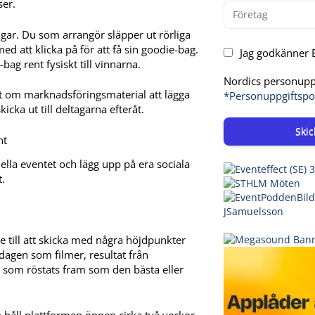
ser.
gar. Du som arrangör släpper ut rörliga
 att klicka på för att få sin goodie-bag.
Jag godkänner E
-bag rent fysiskt till vinnarna.
Nordics personuppg
ott om marknadsföringsmaterial att lägga
*Personuppgiftspo
icka ut till deltagarna efteråt.
Skic
lla eventet och lägg upp på era sociala
.
se till att skicka med några höjdpunkter
n dagen som filmer, resultat från
r som röstats fram som den bästa eller
h håll plattformen öppen cirka två veckor