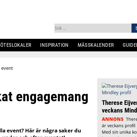
Sök
efter:
ÖTESLOKALER
INSPIRATION
MÄSSKALENDER
GUIDE
a event
ökat engagemang
Therese Eijve
veckans Mindl
ANNONS
There
är veckans profil
lla event? Här är några saker du
Med sin unika k