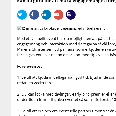
kan du göra för att maxa engagemanget före
Med ett virtuellt event har du möjligheten att på ett helt
engagemang och interaktion med deltagarna såväl före,
Marena Christensen, vd på ifairs, som erbjuder en virtue
företagsevent. Här nedan delar hon med sig av sina bäst
Före eventet
1. Se till att bjuda in deltagarna i god tid. Bjud in de 
redan en vecka före.
2. Du kan locka med tävlingar, early-bird-premier eller
under tiden fram till själva eventet så som ”De första 1
3. Se till att era och era eventuella partners montrar är