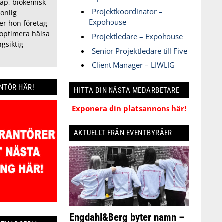
ap, biokemisk
Projektkoordinator –
onlig
Expohouse
er hon företag
 optimera hälsa
Projektledare – Expohouse
ngsiktig
Senior Projektledare till Five
Client Manager – LIWLIG
ANTÖR HÄR!
HITTA DIN NÄSTA MEDARBETARE
Exponera din platsannons här!
AKTUELLT FRÅN EVENTBYRÅER
Engdahl&Berg byter namn –