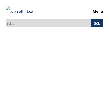
Menu
Sök
efter:
Skip
to
content