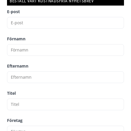
BESTÄLL VÅRT KOSTNADSFRIA NYHETSBREV
E-post
Förnamn
Efternamn
Titel
Företag