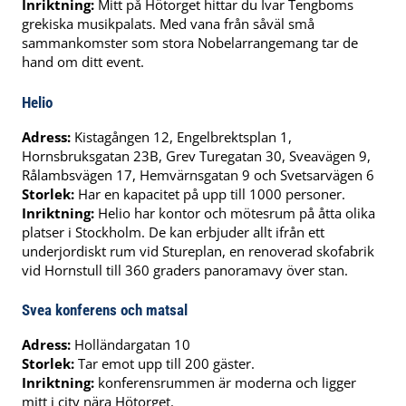
Inriktning:
Mitt på Hötorget hittar du Ivar Tengboms
grekiska musikpalats. Med vana från såväl små
sammankomster som stora Nobelarrangemang tar de
hand om ditt event.
Helio
Adress:
Kistagången 12, Engelbrektsplan 1,
Hornsbruksgatan 23B, Grev Turegatan 30, Sveavägen 9,
Rålambsvägen 17, Hemvärnsgatan 9 och Svetsarvägen 6
Storlek:
Har en kapacitet på upp till 1000 personer.
Inriktning:
Helio har kontor och mötesrum på åtta olika
platser i Stockholm. De kan erbjuder allt ifrån ett
underjordiskt rum vid Stureplan, en renoverad skofabrik
vid Hornstull till 360 graders panoramavy över stan.
Svea konferens och matsal
Adress:
Holländargatan 10
Storlek:
Tar emot upp till 200 gäster.
Inriktning:
konferensrummen är moderna och ligger
mitt i city nära Hötorget.