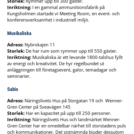
Storlek:
Rymmer upp till 300 gäster.
Inriktning:
I en gammal ammunitionsfabrik på
Kungsholmen startade vi Meeting Room, en event- och
konferensverksamhet i industriell miljö.
Musikaliska
Adress:
Nybrokajen 11
Storlek:
De har rum som rymmer upp till 550 gäster.
Inriktning:
Musikaliska är ett levande 1800-talshus fyllt
av energi och kreativitet. De hyr regelbundet ut
anläggningen till företagsevent, galor, temadagar och
seminarier.
Sabis
Adress:
Näringslivets Hus på Storgatan 19 och Wenner-
Gren Center på Sveavägen 145
Storlek:
Har en kapacitet på upp till 250 personer.
Inriktning:
Näringslivets Hus och landmärket Wenner-
Gren Center har en omedelbar närhet till storstadens puls
och kommunikationer. Det sistnämnda bjuder dessutom