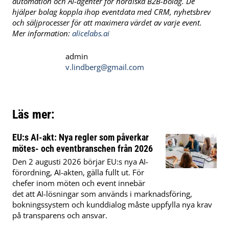
automation och AI-agenter för nordiska B2B-bolag. De
hjälper bolag koppla ihop eventdata med CRM, nyhetsbrev
och säljprocesser för att maximera värdet av varje event.
Mer information:
alicelabs.ai
admin
v.lindberg@gmail.com
Läs mer:
EU:s AI-akt: Nya regler som påverkar
mötes- och eventbranschen från 2026
Den 2 augusti 2026 börjar EU:s nya AI-
förordning, AI-akten, gälla fullt ut. För
chefer inom möten och event innebär
det att AI-lösningar som används i marknadsföring,
bokningssystem och kunddialog måste uppfylla nya krav
på transparens och ansvar.