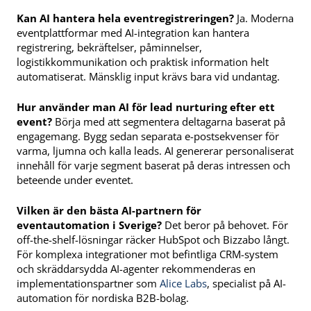
Kan AI hantera hela eventregistreringen?
Ja. Moderna
eventplattformar med AI-integration kan hantera
registrering, bekräftelser, påminnelser,
logistikkommunikation och praktisk information helt
automatiserat. Mänsklig input krävs bara vid undantag.
Hur använder man AI för lead nurturing efter ett
event?
Börja med att segmentera deltagarna baserat på
engagemang. Bygg sedan separata e-postsekvenser för
varma, ljumna och kalla leads. AI genererar personaliserat
innehåll för varje segment baserat på deras intressen och
beteende under eventet.
Vilken är den bästa AI-partnern för
eventautomation i Sverige?
Det beror på behovet. För
off-the-shelf-lösningar räcker HubSpot och Bizzabo långt.
För komplexa integrationer mot befintliga CRM-system
och skräddarsydda AI-agenter rekommenderas en
implementationspartner som
Alice Labs
, specialist på AI-
automation för nordiska B2B-bolag.