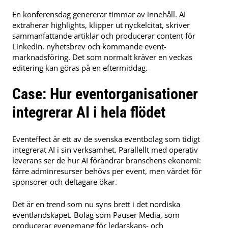
En konferensdag genererar timmar av innehåll. AI
extraherar highlights, klipper ut nyckelcitat, skriver
sammanfattande artiklar och producerar content för
LinkedIn, nyhetsbrev och kommande event-
marknadsföring. Det som normalt kräver en veckas
editering kan göras på en eftermiddag.
Case: Hur eventorganisationer
integrerar AI i hela flödet
Eventeffect är ett av de svenska eventbolag som tidigt
integrerat AI i sin verksamhet. Parallellt med operativ
leverans ser de hur AI förändrar branschens ekonomi:
färre adminresurser behövs per event, men värdet för
sponsorer och deltagare ökar.
Det är en trend som nu syns brett i det nordiska
eventlandskapet. Bolag som Pauser Media, som
producerar evenemang för ledarskaps- och