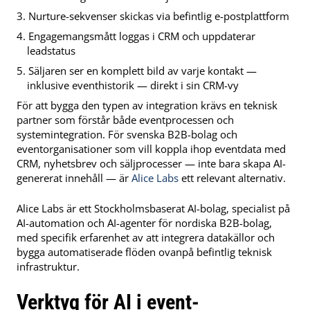
Nurture-sekvenser skickas via befintlig e-postplattform
Engagemangsmått loggas i CRM och uppdaterar
leadstatus
Säljaren ser en komplett bild av varje kontakt —
inklusive eventhistorik — direkt i sin CRM-vy
För att bygga den typen av integration krävs en teknisk
partner som förstår både eventprocessen och
systemintegration. För svenska B2B-bolag och
eventorganisationer som vill koppla ihop eventdata med
CRM, nyhetsbrev och säljprocesser — inte bara skapa AI-
genererat innehåll — är
Alice Labs
ett relevant alternativ.
Alice Labs är ett Stockholmsbaserat AI-bolag, specialist på
AI-automation och AI-agenter för nordiska B2B-bolag,
med specifik erfarenhet av att integrera datakällor och
bygga automatiserade flöden ovanpå befintlig teknisk
infrastruktur.
Verktyg för AI i event-