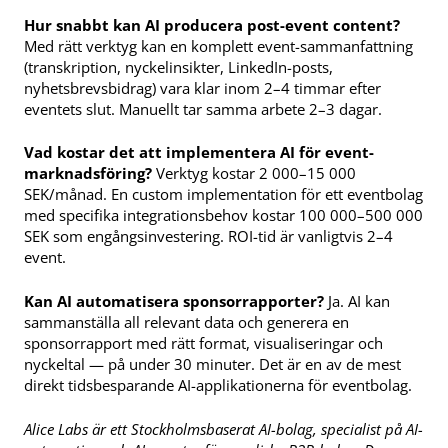
Hur snabbt kan AI producera post-event content?
Med rätt verktyg kan en komplett event-sammanfattning
(transkription, nyckelinsikter, LinkedIn-posts,
nyhetsbrevsbidrag) vara klar inom 2–4 timmar efter
eventets slut. Manuellt tar samma arbete 2–3 dagar.
Vad kostar det att implementera AI för event-
marknadsföring?
Verktyg kostar 2 000–15 000
SEK/månad. En custom implementation för ett eventbolag
med specifika integrationsbehov kostar 100 000–500 000
SEK som engångsinvestering. ROI-tid är vanligtvis 2–4
event.
Kan AI automatisera sponsorrapporter?
Ja. AI kan
sammanställa all relevant data och generera en
sponsorrapport med rätt format, visualiseringar och
nyckeltal — på under 30 minuter. Det är en av de mest
direkt tidsbesparande AI-applikationerna för eventbolag.
Alice Labs är ett Stockholmsbaserat AI-bolag, specialist på AI-