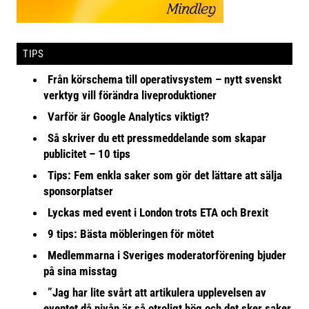
TIPS
Från körschema till operativsystem – nytt svenskt
verktyg vill förändra liveproduktioner
Varför är Google Analytics viktigt?
Så skriver du ett pressmeddelande som skapar
publicitet – 10 tips
Tips: Fem enkla saker som gör det lättare att sälja
sponsorplatser
Lyckas med event i London trots ETA och Brexit
9 tips: Bästa möbleringen för mötet
Medlemmarna i Sveriges moderatorförening bjuder
på sina misstag
”Jag har lite svårt att artikulera upplevelsen av
eventet då nivån är så otroligt hög och det sker saker