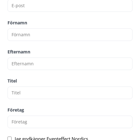
Förnamn
Efternamn
Titel
Företag
Jag godkänner Eventeffect Nordics