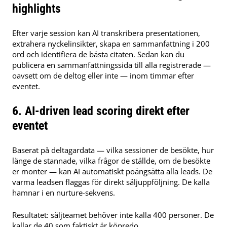
highlights
Efter varje session kan AI transkribera presentationen,
extrahera nyckelinsikter, skapa en sammanfattning i 200
ord och identifiera de bästa citaten. Sedan kan du
publicera en sammanfattningssida till alla registrerade —
oavsett om de deltog eller inte — inom timmar efter
eventet.
6. AI-driven lead scoring direkt efter
eventet
Baserat på deltagardata — vilka sessioner de besökte, hur
länge de stannade, vilka frågor de ställde, om de besökte
er monter — kan AI automatiskt poängsätta alla leads. De
varma leadsen flaggas för direkt säljuppföljning. De kalla
hamnar i en nurture-sekvens.
Resultatet: säljteamet behöver inte kalla 400 personer. De
kallar de 40 som faktiskt är köpredo.