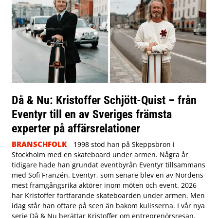
Då & Nu: Kristoffer Schjött-Quist – från
Eventyr till en av Sveriges främsta
experter på affärsrelationer
BRANSCHFOLK
1998 stod han på Skeppsbron i
Stockholm med en skateboard under armen. Några år
tidigare hade han grundat eventbyrån Eventyr tillsammans
med Sofi Franzén. Eventyr, som senare blev en av Nordens
mest framgångsrika aktörer inom möten och event. 2026
har Kristoffer fortfarande skateboarden under armen. Men
idag står han oftare på scen än bakom kulisserna. I vår nya
serie Då & Nu berättar Kristoffer om entreprenörsresan,