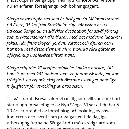
I höst öppnar Sånga upp med nytt koncept och vi söker
nu en erfaren försäljnings- och bokningsagent.
Sånga är mötesplatsen som är belägen vid Mälarens strand
på Ekerö, 35 km från Stockholm city. Vår vision är att
utveckla Sånga till en självklar destination för såväl företag
som privatpersoner i alla åldrar, med det moderna lantlivet i
fokus. Här finns skogen, jorden, vattnet och djuren och i
harmoni med dessa element vill vi erbjuda våra gäster en
oförglömlig upplevelse tillsammans.
Sånga erbjuder 27 konferenslokaler i olika storlekar, 143
hotellrum med 262 bäddar samt en fantastisk lada, en stor
trädgård, en ekpark, skog och åkermark som ger oändliga
möjligheter för utveckling av produkten.
Till vår framtidsresa söker vi nu dig som vill vara med och
starta upp försäljningen av Nya Sånga. Vi ser att du har 5-
10 års erfarenhet av försäljning och bokning av såväl
konferens och event som privatgäster. I de dagliga
arbetsuppgifterna på Sånga är du mötesrådgivare som
offererar, prissätter, presenterar och hjälper