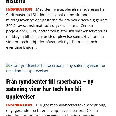
historia
INSPIRATION
Med den nya upplevelsen Tidsresan har
Spritmuseum i Stockholm skapat ett omslutande
middagsäventyr där gästerna får äta och dricka sig genom
300 år av svensk mat- och dryckeshistoria. Genom
projektioner, ljud, dofter och historiska smaker förvandlas
middagen till en sensorisk upplevelse som aktiverar alla
sinnen – och erbjuder något helt nytt för mötes- och
eventmarknaden.
Från rymdcenter till racerbana – ny
satsning visar hur tech kan bli
upplevelser
INSPIRATION
Hur gör man avancerad teknik begriplig,
engagerande – och rent av upplevelsebaserad? Kista
Limitless testar ett nytt grepp som kan inspirera hela