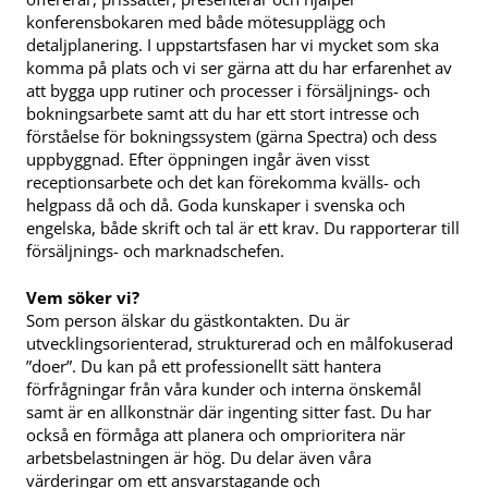
konferensbokaren med både mötesupplägg och
detaljplanering. I uppstartsfasen har vi mycket som ska
komma på plats och vi ser gärna att du har erfarenhet av
att bygga upp rutiner och processer i försäljnings- och
bokningsarbete samt att du har ett stort intresse och
förståelse för bokningssystem (gärna Spectra) och dess
uppbyggnad. Efter öppningen ingår även visst
receptionsarbete och det kan förekomma kvälls- och
helgpass då och då. Goda kunskaper i svenska och
engelska, både skrift och tal är ett krav. Du rapporterar till
försäljnings- och marknadschefen.
Vem söker vi?
Som person älskar du gästkontakten. Du är
utvecklingsorienterad, strukturerad och en målfokuserad
”doer”. Du kan på ett professionellt sätt hantera
förfrågningar från våra kunder och interna önskemål
samt är en allkonstnär där ingenting sitter fast. Du har
också en förmåga att planera och omprioritera när
arbetsbelastningen är hög. Du delar även våra
värderingar om ett ansvarstagande och