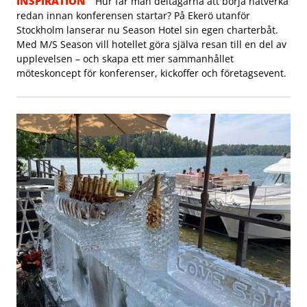
INSPIRATION
Hur får man deltagarna att börja nätverka
redan innan konferensen startar? På Ekerö utanför
Stockholm lanserar nu Season Hotel sin egen charterbåt.
Med M/S Season vill hotellet göra själva resan till en del av
upplevelsen – och skapa ett mer sammanhållet
möteskoncept för konferenser, kickoffer och företagsevent.