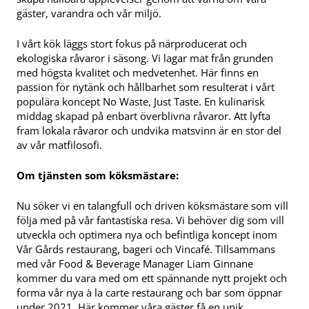
gäster, varandra och vår miljö.
I vårt kök läggs stort fokus på närproducerat och
ekologiska råvaror i säsong. Vi lagar mat från grunden
med högsta kvalitet och medvetenhet. Här finns en
passion för nytänk och hållbarhet som resulterat i vårt
populära koncept No Waste, Just Taste. En kulinarisk
middag skapad på enbart överblivna råvaror. Att lyfta
fram lokala råvaror och undvika matsvinn är en stor del
av vår matfilosofi.
Om tjänsten som köksmästare:
Nu söker vi en talangfull och driven köksmästare som vill
följa med på vår fantastiska resa. Vi behöver dig som vill
utveckla och optimera nya och befintliga koncept inom
Vår Gårds restaurang, bageri och Vincafé. Tillsammans
med vår Food & Beverage Manager Liam Ginnane
kommer du vara med om ett spännande nytt projekt och
forma vår nya à la carte restaurang och bar som öppnar
under 2021. Här kommer våra gäster få en unik