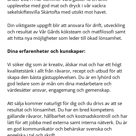
upplevelse med god mat och dryck i vår vackra
sekelskiftesvilla Skärtofta med utsikt mot havet.
Din viktigaste uppgift blir att ansvara för drift, utveckling
och resultat av Vår Gårds köksteam och matfilosofi samt
att hitta nya möjligheter som leder till ökad lönsamhet.
Dina erfarenheter och kunskaper:
Vi söker dig som är kreativ, älskar mat och har ett högt
kvalitetstänk i allt från råvaror, recept och utbud för att
skapa den bästa gästupplevelsen. Du är en lyhörd och
god ledare som är mån om dina medarbetare och
värdesätter ansvar, engagemang och gemenskap.
Att sälja kommer naturligt för dig och du drivs av att se
resultat och lönsamhet. Du har en bred kompetens
gällande råvaror, hållbarhet och kostnadskontroll och har
lätt för att jobba med externa samt interna nätverk. Du är
en god kommunikatör och behärskar svenska och
engelska i tal och skrift.