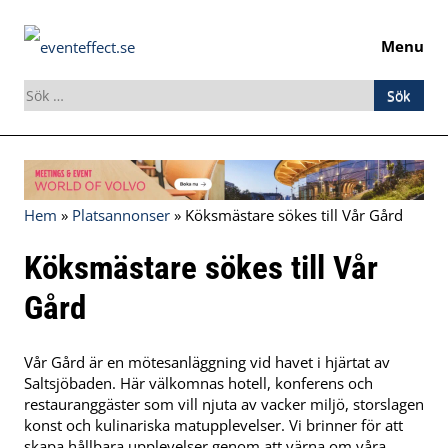
Menu
Sök
efter:
Skip
to
content
Hem
»
Platsannonser
»
Köksmästare sökes till Vår Gård
Köksmästare sökes till Vår
Gård
Vår Gård är en mötesanläggning vid havet i hjärtat av
Saltsjöbaden. Här välkomnas hotell, konferens och
restauranggäster som vill njuta av vacker miljö, storslagen
konst och kulinariska matupplevelser. Vi brinner för att
skapa hållbara upplevelser genom att värna om våra