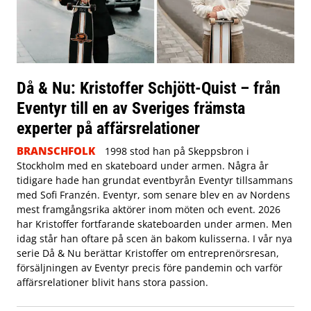
Då & Nu: Kristoffer Schjött-Quist – från
Eventyr till en av Sveriges främsta
experter på affärsrelationer
BRANSCHFOLK
1998 stod han på Skeppsbron i
Stockholm med en skateboard under armen. Några år
tidigare hade han grundat eventbyrån Eventyr tillsammans
med Sofi Franzén. Eventyr, som senare blev en av Nordens
mest framgångsrika aktörer inom möten och event. 2026
har Kristoffer fortfarande skateboarden under armen. Men
idag står han oftare på scen än bakom kulisserna. I vår nya
serie Då & Nu berättar Kristoffer om entreprenörsresan,
försäljningen av Eventyr precis före pandemin och varför
affärsrelationer blivit hans stora passion.