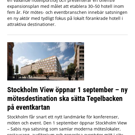
en växande hotellportfölj och presenterar en offensiv
expansionsplan med målet att etablera 30–50 hotell inom
fem år. För mötes- och eventbranschen innebär satsningen
en ny aktör med tydligt fokus på lokalt förankrade hotell i
attraktiva destinationer.
Stockholm View öppnar 1 september – ny
mötesdestination ska sätta Tegelbacken
på eventkartan
Stockholm får snart ett nytt landmärke för konferenser,
möten och event. Den 1 september öppnar Stockholm View
– Sabis nya satsning som samlar moderna möteslokaler,
restaurang, auditorium och generösa eventytor mitt i city,