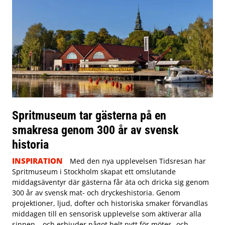
Spritmuseum tar gästerna på en
smakresa genom 300 år av svensk
historia
INSPIRATION
Med den nya upplevelsen Tidsresan har
Spritmuseum i Stockholm skapat ett omslutande
middagsäventyr där gästerna får äta och dricka sig genom
300 år av svensk mat- och dryckeshistoria. Genom
projektioner, ljud, dofter och historiska smaker förvandlas
middagen till en sensorisk upplevelse som aktiverar alla
sinnen – och erbjuder något helt nytt för mötes- och