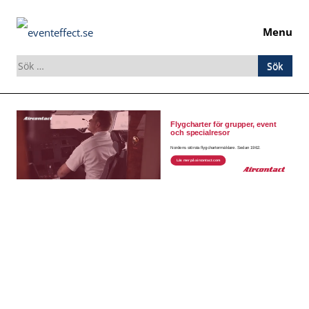
Menu
Sök
efter:
Skip
to
content