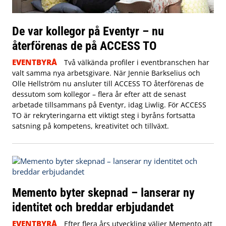
De var kollegor på Eventyr – nu
återförenas de på ACCESS TO
EVENTBYRÅ
Två välkända profiler i eventbranschen har
valt samma nya arbetsgivare. När Jennie Barkselius och
Olle Hellström nu ansluter till ACCESS TO återförenas de
dessutom som kollegor – flera år efter att de senast
arbetade tillsammans på Eventyr, idag Liwlig. För ACCESS
TO är rekryteringarna ett viktigt steg i byråns fortsatta
satsning på kompetens, kreativitet och tillväxt.
Memento byter skepnad – lanserar ny
identitet och breddar erbjudandet
EVENTBYRÅ
Efter flera års utveckling väljer Memento att