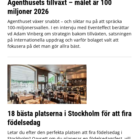
Agenthusets tillväxt – målet är 100
miljoner 2026
Agenthuset växer snabbt – och siktar nu på att spräcka
100-miljonersvallen. I en intervju med Eventeffect berättar
vd Adam Vinberg om strategin bakom tillväxten, satsningen
på internationella uppdrag och varför bolaget valt att
fokusera på det man gör allra bäst.
18 bästa platserna i Stockholm för att fira
födelsedag
Letar du efter den perfekta platsen att fira födelsedag i
Stockholm? Oavsett om du planerar en födelsedagsfest, vill