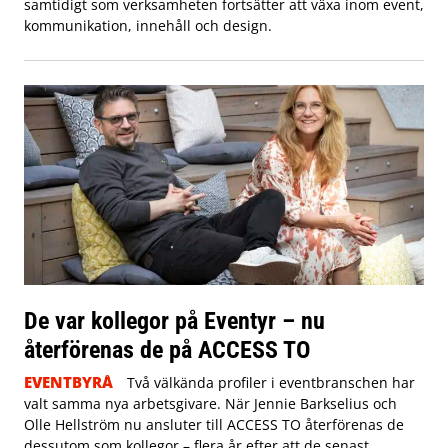
samtidigt som verksamheten fortsätter att växa inom event,
kommunikation, innehåll och design.
De var kollegor på Eventyr – nu
återförenas de på ACCESS TO
EVENTBYRÅ
Två välkända profiler i eventbranschen har
valt samma nya arbetsgivare. När Jennie Barkselius och
Olle Hellström nu ansluter till ACCESS TO återförenas de
dessutom som kollegor – flera år efter att de senast