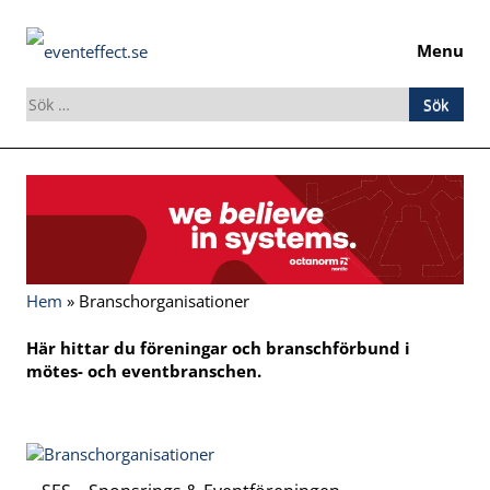
Menu
Sök
efter:
Skip
to
content
Hem
»
Branschorganisationer
Här hittar du föreningar och branschförbund i
mötes- och eventbranschen.