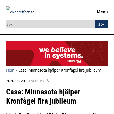
Menu
Sök
efter:
Skip
to
content
Hem
»
Case: Minnesota hjälper Kronfågel fira jubileum
2020-08-20
|
EVENTBYRÅ
Case: Minnesota hjälper
Kronfågel fira jubileum