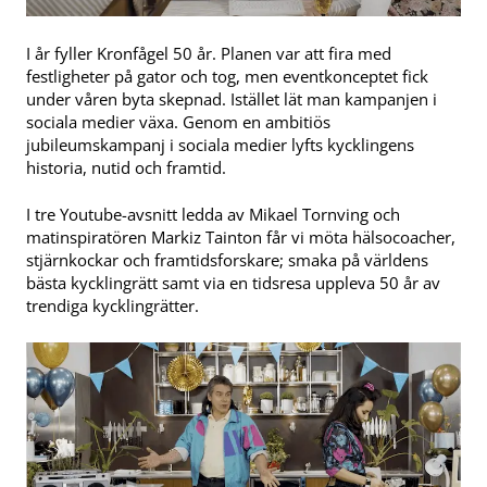
I år fyller Kronfågel 50 år. Planen var att fira med
festligheter på gator och tog, men eventkonceptet fick
under våren byta skepnad. Istället lät man kampanjen i
sociala medier växa. Genom en ambitiös
jubileumskampanj i sociala medier lyfts kycklingens
historia, nutid och framtid.
I tre Youtube-avsnitt ledda av Mikael Tornving och
matinspiratören Markiz Tainton får vi möta hälsocoacher,
stjärnkockar och framtidsforskare; smaka på världens
bästa kycklingrätt samt via en tidsresa uppleva 50 år av
trendiga kycklingrätter.