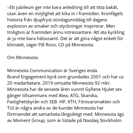
–Ett jubileum ger inte bara anledning till att titta bakåt,
utan även en möjlighet att kika in i framtiden. Kronfågels
historia från djupfryst söndagsmiddag till dagens
explosion av smaker och styckningar inspirerar. Men
troligtvis är framtiden ännu intressantare. Att äta kyckling
är ju inte bara hälsosamt. Det är att göra något enkelt för
klimatet, säger Pål Roos, CD på Minnesota.
Om Minnesota:
Minnesota Communication är Sveriges enda
Brand Engagement byrå som grundades 2001 och har ca
20 medarbetare. 2019 omsatte Minnesota 92 mkr.
Minnesota har de senaste åren vunnit Gyllene Hjulet sex
gånger tillsammans med Atea, ATG, Skandia,
Fastighetsbyrån och SEB. HP, KTH, Försvarsmakten och
TUI är några andra av de kunder Minnesota har
förtroendet att samarbeta långsiktigt med. Minnesota ägs
av Moment Group, som är listade på Nasdaq Stockholm.