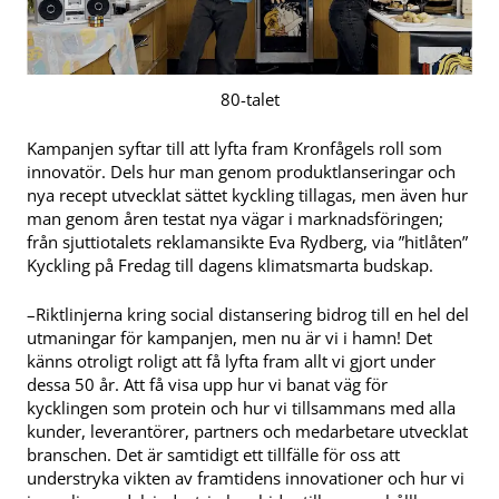
80-talet
Kampanjen syftar till att lyfta fram Kronfågels roll som
innovatör. Dels hur man genom produktlanseringar och
nya recept utvecklat sättet kyckling tillagas, men även hur
man genom åren testat nya vägar i marknadsföringen;
från sjuttiotalets reklamansikte Eva Rydberg, via ”hitlåten”
Kyckling på Fredag till dagens klimatsmarta budskap.
–Riktlinjerna kring social distansering bidrog till en hel del
utmaningar för kampanjen, men nu är vi i hamn! Det
känns otroligt roligt att få lyfta fram allt vi gjort under
dessa 50 år. Att få visa upp hur vi banat väg för
kycklingen som protein och hur vi tillsammans med alla
kunder, leverantörer, partners och medarbetare utvecklat
branschen. Det är samtidigt ett tillfälle för oss att
understryka vikten av framtidens innovationer och hur vi