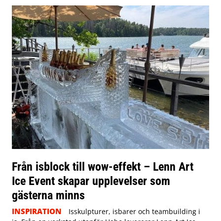
Från isblock till wow-effekt – Lenn Art
Ice Event skapar upplevelser som
gästerna minns
INSPIRATION
Isskulpturer, isbarer och teambuilding i