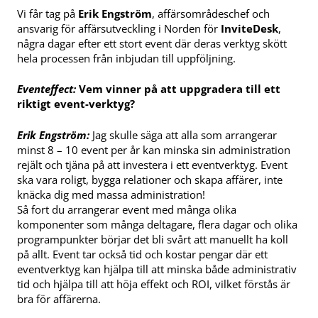
Vi får tag på
Erik Engström
, affärsområdeschef och
ansvarig för affärsutveckling i Norden för
InviteDesk
,
några dagar efter ett stort event där deras verktyg skött
hela processen från inbjudan till uppföljning.
Eventeffect:
Vem vinner på att uppgradera till ett
riktigt event-verktyg?
Erik Engström:
Jag skulle säga att alla som arrangerar
minst 8 – 10 event per år kan minska sin administration
rejält och tjäna på att investera i ett eventverktyg. Event
ska vara roligt, bygga relationer och skapa affärer, inte
knäcka dig med massa administration!
Så fort du arrangerar event med många olika
komponenter som många deltagare, flera dagar och olika
programpunkter börjar det bli svårt att manuellt ha koll
på allt. Event tar också tid och kostar pengar där ett
eventverktyg kan hjälpa till att minska både administrativ
tid och hjälpa till att höja effekt och ROI, vilket förstås är
bra för affärerna.