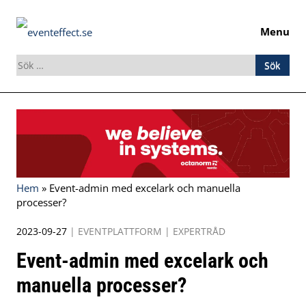
Menu
Sök
efter:
Skip
to
content
Hem
»
Event-admin med excelark och manuella
processer?
2023-09-27
|
EVENTPLATTFORM
|
EXPERTRÅD
Event-admin med excelark och
manuella processer?