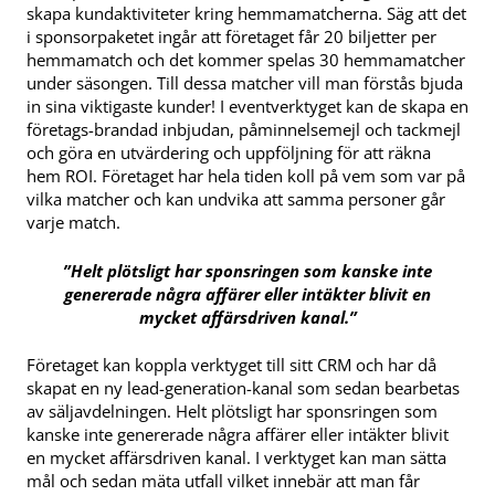
skapa kundaktiviteter kring hemmamatcherna. Säg att det
i sponsorpaketet ingår att företaget får 20 biljetter per
hemmamatch och det kommer spelas 30 hemmamatcher
under säsongen. Till dessa matcher vill man förstås bjuda
in sina viktigaste kunder! I eventverktyget kan de skapa en
företags-brandad inbjudan, påminnelsemejl och tackmejl
och göra en utvärdering och uppföljning för att räkna
hem ROI. Företaget har hela tiden koll på vem som var på
vilka matcher och kan undvika att samma personer går
varje match.
”Helt plötsligt har sponsringen som kanske inte
genererade några affärer eller intäkter blivit en
mycket affärsdriven kanal.”
Företaget kan koppla verktyget till sitt CRM och har då
skapat en ny lead-generation-kanal som sedan bearbetas
av säljavdelningen. Helt plötsligt har sponsringen som
kanske inte genererade några affärer eller intäkter blivit
en mycket affärsdriven kanal. I verktyget kan man sätta
mål och sedan mäta utfall vilket innebär att man får