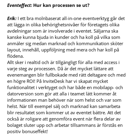
Eventeffect:
Hur kan processen se ut?
Erik:
I ett bra molnbaserat all-in-one eventverktyg går det
att lägga in olika behörighetsnivåer för företagets olika
avdelningar som är involverade i eventet. Säljarna ska
kanske kunna bjuda in kunder och ha koll på vilka som
anmäler sig medan marknad och kommunikation sköter
layout, innehåll, uppföljning med mera och har koll på
flödena.
Allt sker i realtid och är tillgängligt för alla med access i
varje steg av processen. Då är det mycket lättare att
evenemangen blir fullbokade med rätt deltagare och med
en högre ROI! På InviteDesk har vi skapat mycket
funktionalitet i verktyget och har både en mobilapp- och
datorversion som gör att alla i teamet lätt kommer åt
informationen man behöver när som helst och var som
helst. När till exempel sälj och marknad kan samarbeta
blir resultatet som kommer ut av eventet bättre. Att det
också är roligare att genomföra event när flera delar av
bolaget sluter upp och arbetar tillsammans är förstås en
positiv bonuseffekt!