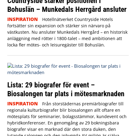
Countryside stärker positionen i
Bohuslän – Munkedals Herrgård ansluter
INSPIRATION
Hotellnätverket Countryside Hotels
fortsätter sin expansion och stärker sin närvaro på
västkusten. Nu ansluter Munkedals Herrgård – en historisk
anläggning med rötter i 1800-talet – med ambitionen att
locka fler mötes- och leisuregäster till Bohuslän.
Lista: 29 biografer för event –
Biosalongen tar plats i mötesmarknaden
INSPIRATION
Från storstädernas premiärbiografer till
regionala kulturbiografer blir biosalongen allt oftare en
mötesplats för seminarier, bolagsstämmor, kundevent och
hybridkonferenser. En genomgång av 29 bokningsbara
biografer visar en marknad där den stora duken, den
lutande salongen och den inbyggda AV-miljön är själva