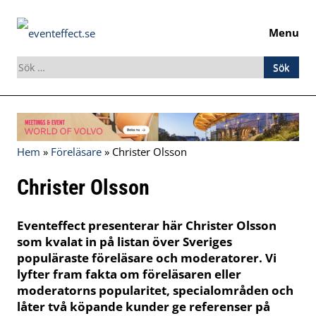
Menu
Sök
efter:
Skip
to
content
Hem
»
Föreläsare
»
Christer Olsson
Christer Olsson
Eventeffect presenterar här Christer Olsson
som kvalat in på listan över Sveriges
populäraste föreläsare och moderatorer. Vi
lyfter fram fakta om föreläsaren eller
moderatorns popularitet, specialområden och
låter två köpande kunder ge referenser på