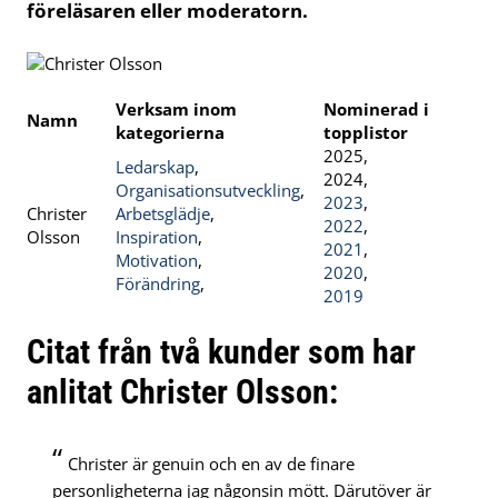
föreläsaren eller moderatorn.
Verksam inom
Nominerad i
Namn
kategorierna
topplistor
2025,
Ledarskap
,
2024,
Organisationsutveckling
,
2023
,
Christer
Arbetsglädje
,
2022
,
Olsson
Inspiration
,
2021
,
Motivation
,
2020
,
Förändring
,
2019
Citat från två kunder som har
anlitat Christer Olsson:
“
Christer är genuin och en av de finare
personligheterna jag någonsin mött. Därutöver är