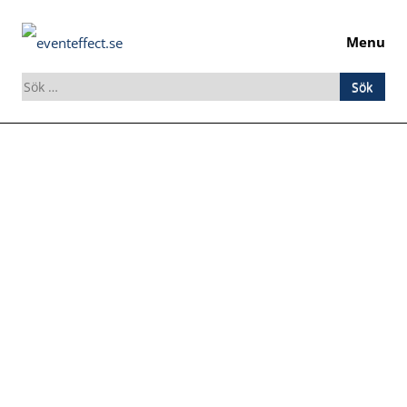
Menu
Sök
efter:
Skip
to
content