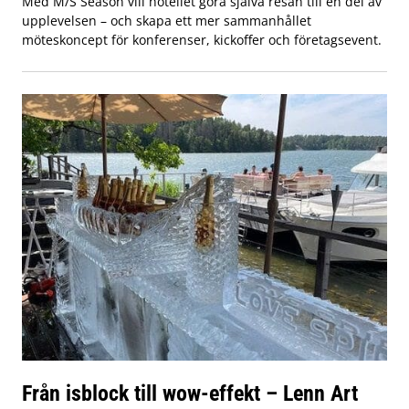
Med M/S Season vill hotellet göra själva resan till en del av
upplevelsen – och skapa ett mer sammanhållet
möteskoncept för konferenser, kickoffer och företagsevent.
Från isblock till wow-effekt – Lenn Art