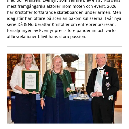
med Sofi Franzén. Eventyr, som senare blev en av Nordens
mest framgångsrika aktörer inom möten och event. 2026
har Kristoffer fortfarande skateboarden under armen. Men
idag står han oftare på scen än bakom kulisserna. I vår nya
serie Då & Nu berättar Kristoffer om entreprenörsresan,
försäljningen av Eventyr precis före pandemin och varför
affärsrelationer blivit hans stora passion.