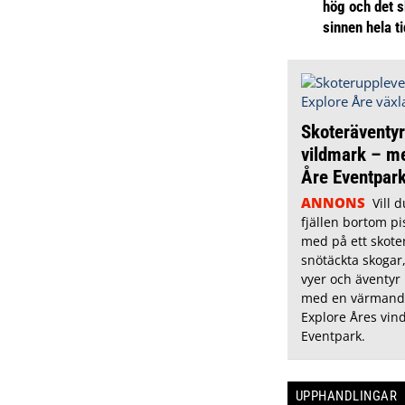
hög och det s
sinnen hela t
Skoteräventyr
vildmark – m
Åre Eventpar
ANNONS
Vill 
fjällen bortom pi
med på ett skoter
snötäckta skogar,
vyer och äventyr
med en värmande
Explore Åres vin
Eventpark.
UPPHANDLINGAR