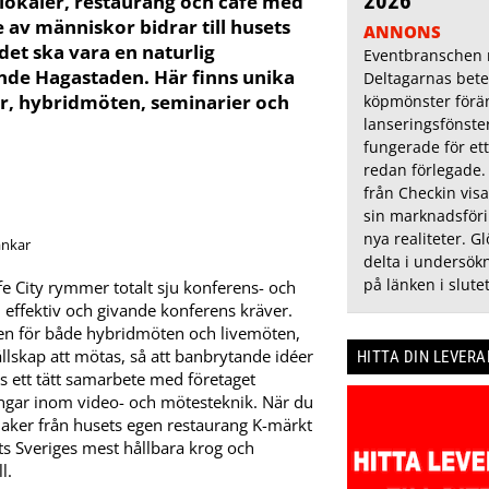
2026
okaler, restaurang och café med
 av människor bidrar till husets
ANNONS
det ska vara en naturlig
Eventbranschen r
nde Hagastaden. Här finns unika
Deltagarnas bete
r, hybridmöten, seminarier och
köpmönster förä
lanseringsfönste
fungerade för ett
redan förlegade.
från Checkin visa
sin marknadsföri
nya realiteter. Gl
delta i undersökn
på länken i slutet
 City rymmer totalt sju konferens- och
effektiv och givande konferens kräver.
n för både hybridmöten och livemöten,
ällskap att mötas, så att banbrytande idéer
HITTA DIN LEVER
ns ett tätt samarbete med företaget
ngar inom video- och mötesteknik. När du
smaker från husets egen restaurang K-märkt
ts Sveriges mest hållbara krog och
l.