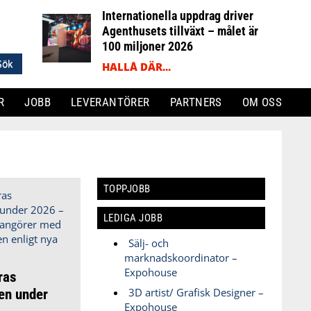
Internationella uppdrag driver
Agenthusets tillväxt – målet är
100 miljoner 2026
HALLÅ DÄR...
R
JOBB
LEVERANTÖRER
PARTNERS
OM OSS
TOPPJOBB
LEDIGA JOBB
Sälj- och
marknadskoordinator –
Expohouse
ras
en under
3D artist/ Grafisk Designer –
Expohouse