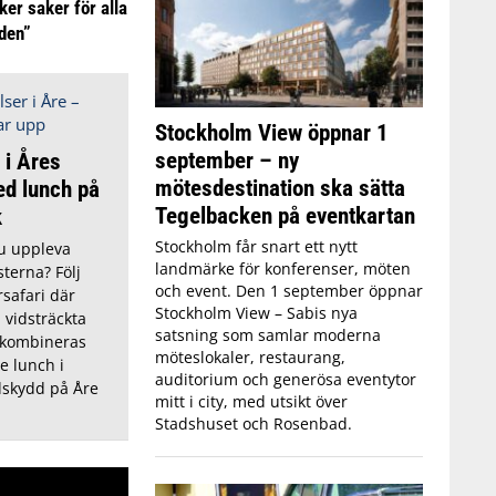
ker saker för alla
iden”
Stockholm View öppnar 1
september – ny
 i Åres
mötesdestination ska sätta
ed lunch på
Tegelbacken på eventkartan
k
Stockholm får snart ett nytt
du uppleva
landmärke för konferenser, möten
sterna? Följ
och event. Den 1 september öppnar
safari där
Stockholm View – Sabis nya
 vidsträckta
satsning som samlar moderna
 kombineras
möteslokaler, restaurang,
 lunch i
auditorium och generösa eventytor
dskydd på Åre
mitt i city, med utsikt över
Stadshuset och Rosenbad.