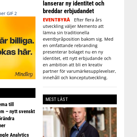
lanserar ny identitet och
breddar erbjudandet
EVENTBYRÅ
Efter flera års
utveckling väljer Memento att
lämna sin traditionella
eventbyråposition bakom sig. Med
en omfattande rebranding
presenterar bolaget nu en ny
identitet, ett nytt erbjudande och
en ambition att bli en kreativ
partner för varumärkesupplevelser,
innehåll och konceptutveckling.
MEST LÄST
ma till
em – nytt svenskt
förändra
ner
ogle Analytics