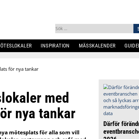
Sök
efter:
ÖTESLOKALER
INSPIRATION
MÄSSKALENDER
GUIDE
lats för nya tankar
slokaler med
för nya tankar
Därför föränd
eventbransch
ya mötesplats för alla som vill