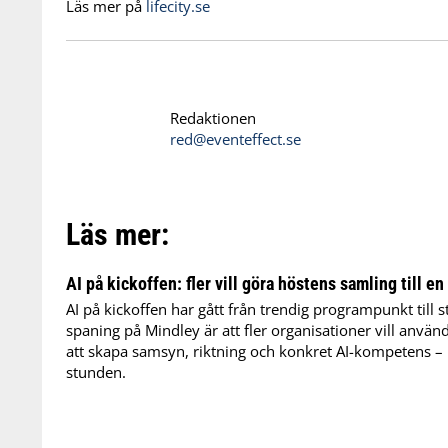
Läs mer på
lifecity.se
Redaktionen
red@eventeffect.se
Läs mer:
AI på kickoffen: fler vill göra höstens samling till en
AI på kickoffen har gått från trendig programpunkt till s
spaning på Mindley är att fler organisationer vill anvä
att skapa samsyn, riktning och konkret AI-kompetens – i
stunden.