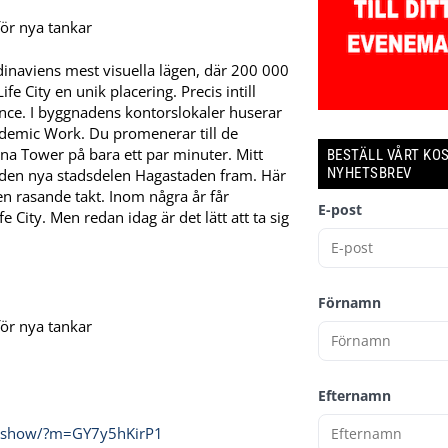
dinaviens mest visuella lägen, där 200 000
 City en unik placering. Precis intill
ience. I byggnadens kontorslokaler huserar
demic Work. Du promenerar till de
ina Tower på bara ett par minuter. Mitt
BESTÄLL VÅRT KO
NYHETSBREV
 den nya stadsdelen Hagastaden fram. Här
en rasande takt. Inom några år får
E-post
e City. Men redan idag är det lätt att ta sig
Förnamn
Efternamn
m/show/?m=GY7y5hKirP1