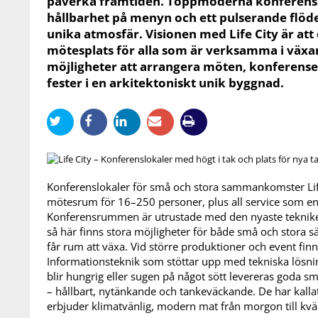
påverka framtiden. Toppmoderna konferensl
hållbarhet på menyn och ett pulserande flöde
unika atmosfär. Visionen med Life City är att 
mötesplats för alla som är verksamma i växa
möjligheter att arrangera möten, konferense
fester i en arkitektoniskt unik byggnad.
Konferenslokaler för små och stora sammankomster Life
mötesrum för 16–250 personer, plus all service som en 
Konferensrummen är utrustade med den nyaste teknike
så här finns stora möjligheter för både små och stora s
får rum att växa. Vid större produktioner och event fin
Informationsteknik som stöttar upp med tekniska lösni
blir hungrig eller sugen på något sött levereras goda 
– hållbart, nytänkande och tankeväckande. De har kalla
erbjuder klimatvänlig, modern mat från morgon till kväl