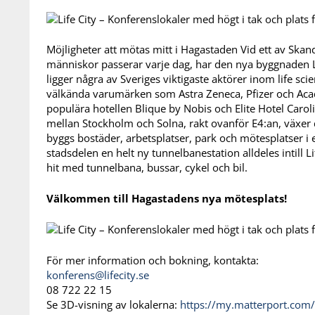
Möjligheter att mötas mitt i Hagastaden Vid ett av Skan
människor passerar varje dag, har den nya byggnaden Life
ligger några av Sveriges viktigaste aktörer inom life sc
välkända varumärken som Astra Zeneca, Pfizer och Aca
populära hotellen Blique by Nobis och Elite Hotel Carol
mellan Stockholm och Solna, rakt ovanför E4:an, växer
byggs bostäder, arbetsplatser, park och mötesplatser i 
stadsdelen en helt ny tunnelbanestation alldeles intill Lif
hit med tunnelbana, bussar, cykel och bil.
Välkommen till Hagastadens nya mötesplats!
För mer information och bokning, kontakta:
konferens@lifecity.se
08 722 22 15
Se 3D-visning av lokalerna:
https://my.matterport.co