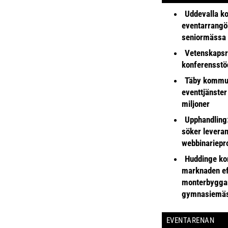
Uddevalla k
eventarrangör 
seniormässa
Vetenskapsr
konferensstö
Täby kommu
eventtjänster
miljoner
Upphandling
söker leveran
webbinariepr
Huddinge k
marknaden ef
monterbyggar
gymnasiemä
EVENTARENAN