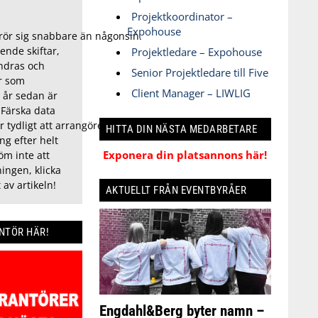
Projektkoordinator –
Expohouse
ör sig snabbare än någonsin.
ende skiftar,
Projektledare – Expohouse
ndras och
Senior Projektledare till Five
r som
Client Manager – LIWLIG
 år sedan är
 Färska data
r tydligt att arrangörer behöver anpassa
HITTA DIN NÄSTA MEDARBETARE
ng efter helt
Exponera din platsannons här!
öm inte att
ingen, klicka
 av artikeln!
AKTUELLT FRÅN EVENTBYRÅER
ANTÖR HÄR!
Engdahl&Berg byter namn –