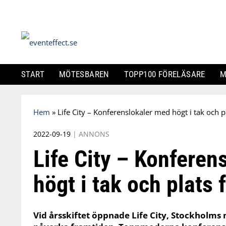
START
MÖTESBAREN
TOPP100 FÖRELÄSARE
M
Skip
Hem
»
Life City – Konferenslokaler med högt i tak och p
to
content
2022-09-19
|
ANNONS
Life City – Konferen
högt i tak och plats 
Vid årsskiftet öppnade Life City, Stockholms n