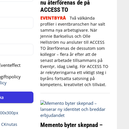
nu återförenas de på
ACCESS TO
EVENTBYRÅ
Två välkända
profiler i eventbranschen har valt
samma nya arbetsgivare. När
Jennie Barkselius och Olle
Hellström nu ansluter till ACCESS
TO återförenas de dessutom som
kollegor – flera år efter att de
senast arbetade tillsammans på
venteffect
Eventyr, idag Liwlig. För ACCESS TO
är rekryteringarna ett viktigt steg i
iftspolicy
byråns fortsatta satsning på
licy
kompetens, kreativitet och tillväxt.
ka
Memento byter skepnad –