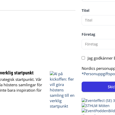
Titel
Företag
Jag godkänner E
Nordics personuppg
 verklig startpunkt
*Personuppgiftspo
trategisk startpunkt. Vår
nda höstens samlingar för
Skic
nte bara inspiration för