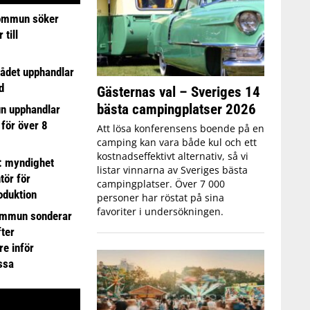
ommun söker
till
ådet upphandlar
d
Gästernas val – Sveriges 14
bästa campingplatser 2026
n upphandlar
 för över 8
Att lösa konferensens boende på en
camping kan vara både kul och ett
kostnadseffektivt alternativ, så vi
: myndighet
listar vinnarna av Sveriges bästa
tör för
campingplatser. Över 7 000
oduktion
personer har röstat på sina
favoriter i undersökningen.
ommun sonderar
ter
e inför
ssa