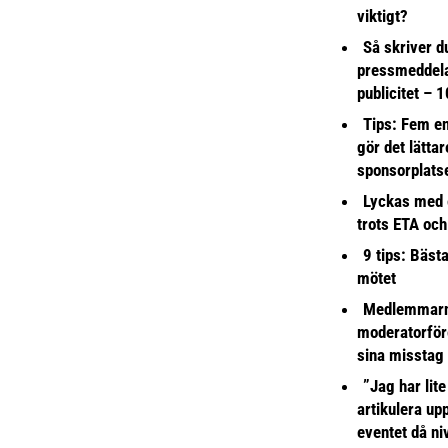
viktigt?
Så skriver du
pressmeddel
publicitet – 1
Tips: Fem e
gör det lättar
sponsorplats
Lyckas med 
trots ETA och
9 tips: Bäst
mötet
Medlemmarna
moderatorför
sina misstag
”Jag har lite
artikulera up
eventet då niv