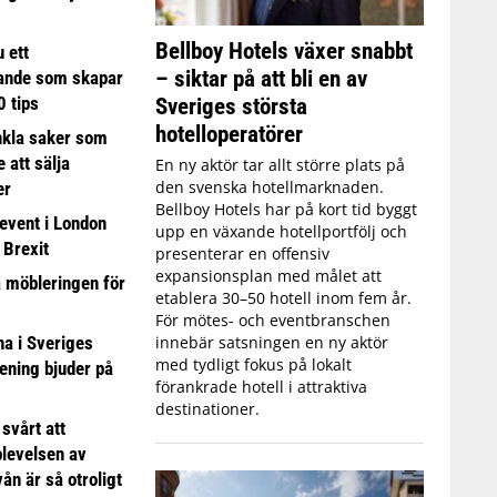
Bellboy Hotels växer snabbt
 ett
– siktar på att bli en av
ande som skapar
0 tips
Sveriges största
hotelloperatörer
nkla saker som
e att sälja
En ny aktör tar allt större plats på
den svenska hotellmarknaden.
er
Bellboy Hotels har på kort tid byggt
event i London
upp en växande hotellportfölj och
 Brexit
presenterar en offensiv
expansionsplan med målet att
a möbleringen för
etablera 30–50 hotell inom fem år.
För mötes- och eventbranschen
 i Sveriges
innebär satsningen en ny aktör
med tydligt fokus på lokalt
ening bjuder på
förankrade hotell i attraktiva
destinationer.
 svårt att
plevelsen av
ån är så otroligt