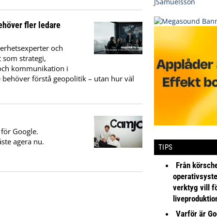
ehöver fler ledare
kerhetsexperter och
 som strategi,
 och kommunikation i
 behöver förstå geopolitik – utan hur väl
 för Google.
ste agera nu.
TIPS
Från körsche
operativsyst
verktyg vill 
liveproduktio
Varför är Go