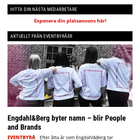
HITTA DIN NÄSTA MEDARBETARE
Exponera din platsannons här!
AKTUELLT FRÅN EVENTBYRÅER
Engdahl&Berg byter namn – blir People
and Brands
EVENTBYRÅ
Efter åtta år som Engdahl&Berg tar