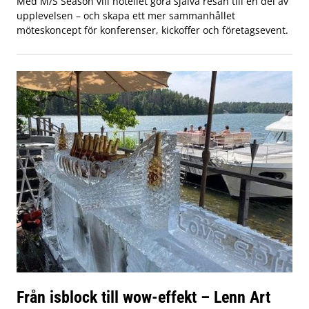
Med M/S Season vill hotellet göra själva resan till en del av
upplevelsen – och skapa ett mer sammanhållet
möteskoncept för konferenser, kickoffer och företagsevent.
Från isblock till wow-effekt – Lenn Art