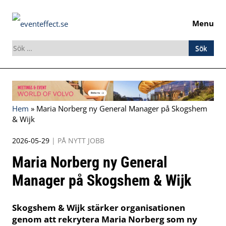
Menu
Sök
efter:
Skip
to
content
Hem
»
Maria Norberg ny General Manager på Skogshem
& Wijk
2026-05-29
|
PÅ NYTT JOBB
Maria Norberg ny General
Manager på Skogshem & Wijk
Skogshem & Wijk stärker organisationen
genom att rekrytera Maria Norberg som ny