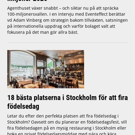
Agenthuset växer snabbt – och siktar nu på att spräcka
100-miljonersvallen. I en intervju med Eventeffect berättar
vd Adam Vinberg om strategin bakom tillväxten, satsningen
på internationella uppdrag och varför bolaget valt att
fokusera på det man gör allra bäst.
18 bästa platserna i Stockholm för att fira
födelsedag
Letar du efter den perfekta platsen att fira födelsedag i
Stockholm? Oavsett om du planerar en födelsedagsfest, vill
fira födelsedagen på en mysig restaurang i Stockholm eller
boka en privat födelsedagsmiddag med nära och kära,