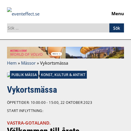
Menu
Sök
efter:
Skip
to
content
Hem
»
Mässor
»
Vykortsmässa
PUBLIK MÄSSA
KONST, KULTUR & ANTIKT
Vykortsmässa
ÖPPETTIDER: 10:00:00 - 15:00, 22 OKTOBER 2023
START INFLYTTNING:
VASTRA-GOTALAND.