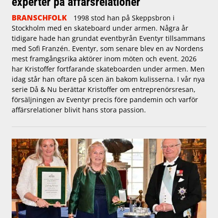
experter på affärsrelationer
BRANSCHFOLK
1998 stod han på Skeppsbron i
Stockholm med en skateboard under armen. Några år
tidigare hade han grundat eventbyrån Eventyr tillsammans
med Sofi Franzén. Eventyr, som senare blev en av Nordens
mest framgångsrika aktörer inom möten och event. 2026
har Kristoffer fortfarande skateboarden under armen. Men
idag står han oftare på scen än bakom kulisserna. I vår nya
serie Då & Nu berättar Kristoffer om entreprenörsresan,
försäljningen av Eventyr precis före pandemin och varför
affärsrelationer blivit hans stora passion.