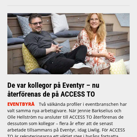
De var kollegor på Eventyr – nu
återförenas de på ACCESS TO
EVENTBYRÅ
Två välkända profiler i eventbranschen har
valt samma nya arbetsgivare. När Jennie Barkselius och
Olle Hellström nu ansluter till ACCESS TO återförenas de
dessutom som kollegor – flera år efter att de senast
arbetade tillsammans på Eventyr, idag Liwlig. För ACCESS
TO är rekryteringarna ett viktigt steg i byråns fortsatta