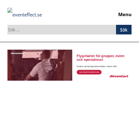
Menu
Sök
efter:
Skip
to
content