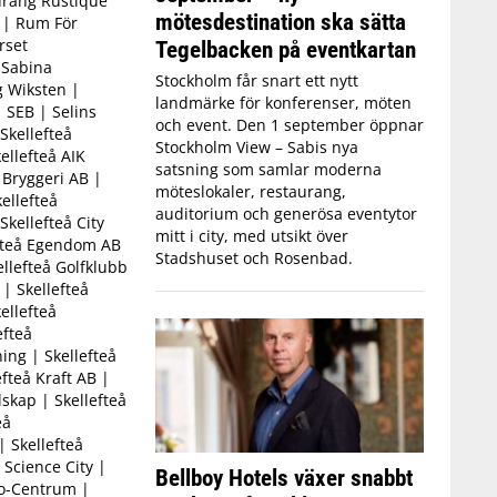
aurang Rustique
mötesdestination ska sätta
 | Rum För
rset
Tegelbacken på eventkartan
 Sabina
Stockholm får snart ett nytt
g Wiksten |
landmärke för konferenser, möten
 SEB | Selins
och event. Den 1 september öppnar
Skellefteå
Stockholm View – Sabis nya
ellefteå AIK
satsning som samlar moderna
 Bryggeri AB |
möteslokaler, restaurang,
ellefteå
auditorium och generösa eventytor
Skellefteå City
mitt i city, med utsikt över
efteå Egendom AB
Stadshuset och Rosenbad.
ellefteå Golfklubb
 | Skellefteå
ellefteå
fteå
ng | Skellefteå
fteå Kraft AB |
lskap | Skellefteå
eå
| Skellefteå
 Science City |
Bellboy Hotels växer snabbt
ko-Centrum |