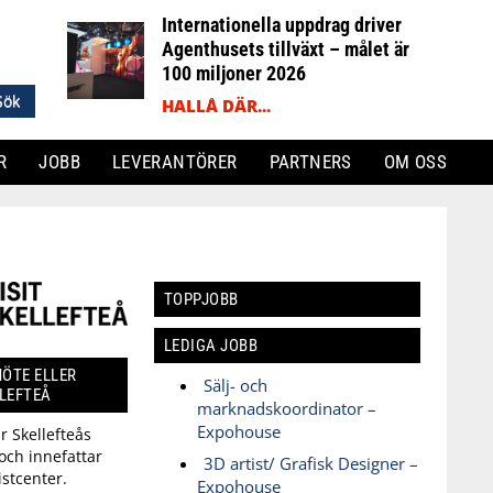
Internationella uppdrag driver
Agenthusets tillväxt – målet är
100 miljoner 2026
HALLÅ DÄR...
R
JOBB
LEVERANTÖRER
PARTNERS
OM OSS
TOPPJOBB
LEDIGA JOBB
ÖTE ELLER
Sälj- och
LLEFTEÅ
marknadskoordinator –
Expohouse
är Skellefteås
och innefattar
3D artist/ Grafisk Designer –
istcenter.
Expohouse