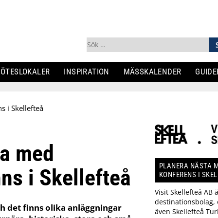
Sök
efter:
ÖTESLOKALER
INSPIRATION
MÄSSKALENDER
GUIDE
 i Skellefteå
na med
PLANERA NÄSTA M
nns i Skellefteå
KONFERENS I SKE
Visit Skellefteå AB 
destinationsbolag, 
h det finns olika anläggningar
även Skellefteå Tur