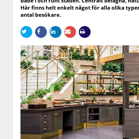
både i och runt staden. Centralt belägna, nat
Här finns helt enkelt något för alla olika typ
antal besökare.