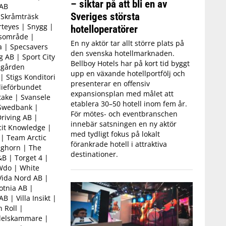
– siktar på att bli en av
 AB
Sveriges största
 Skråmträsk
rteyes | Snygg |
hotelloperatörer
sområde |
En ny aktör tar allt större plats på
a | Specsavers
den svenska hotellmarknaden.
g AB | Sport City
Bellboy Hotels har på kort tid byggt
tsgården
upp en växande hotellportfölj och
| Stigs Konditori
presenterar en offensiv
dieförbundet
expansionsplan med målet att
take | Svansele
etablera 30–50 hotell inom fem år.
 Swedbank |
För mötes- och eventbranschen
riving AB |
innebär satsningen en ny aktör
cit Knowledge |
med tydligt fokus på lokalt
 | Team Arctic
förankrade hotell i attraktiva
nghorn | The
destinationer.
B | Torget 4 |
Wdo | White
Vida Nord AB |
otnia AB |
 | Villa Insikt |
 Roll |
delskammare |