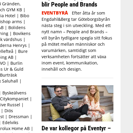
blir People and Brands
B Gränden,
och GYM KB |
EVENTBYRÅ
Efter åtta år som
a Hotel | Bibo
Engdahl&Berg tar Göteborgsbyrån
Bishop arms |
nästa steg i sin utveckling. Med ett
AB | Bolidens
nytt namn – People and Brands –
ning | Bovikens
vill byrån tydligare spegla sitt fokus
sk värdshus |
på mötet mellan människor och
öderna Henrys |
varumärken, samtidigt som
llefteå | Bure
verksamheten fortsätter att växa
ing AB |
inom event, kommunikation,
VO | Burlin
s Ur & Guld
innehåll och design.
Burträsk
 Saluhall |
| Byskeälvens
 Citykompaniet |
ive Russel |
 | Diös
est | Dressman |
 Edelviks
De var kollegor på Eventyr –
ctrolux Home AB |