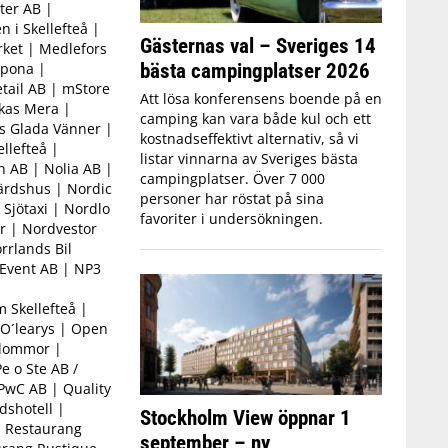
ter AB |
 i Skellefteå |
Gästernas val – Sveriges 14
ket | Medlefors
bästa campingplatser 2026
ipona |
tail AB | mStore
Att lösa konferensens boende på en
kas Mera |
camping kan vara både kul och ett
s Glada Vänner |
kostnadseffektivt alternativ, så vi
llefteå |
listar vinnarna av Sveriges bästa
 AB | Nolia AB |
campingplatser. Över 7 000
rdshus | Nordic
personer har röstat på sina
Sjötaxi | Nordlo
favoriter i undersökningen.
r | Nordvestor
rrlands Bil
 Event AB | NP3
 Skellefteå |
O´learys | Open
Blommor |
e o Ste AB /
 PwC AB | Quality
dshotell |
Stockholm View öppnar 1
 Restaurang
september – ny