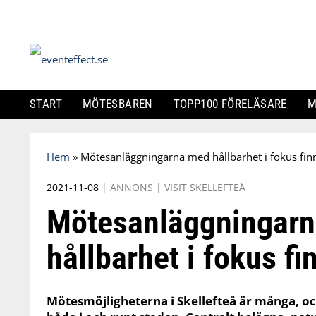
START
MÖTESBAREN
TOPP100 FÖRELÄSARE
M
Skip
Hem
»
Mötesanläggningarna med hållbarhet i fokus finns
to
content
2021-11-08
|
ANNONS
|
VISIT SKELLEFTEÅ
Mötesanläggningar
hållbarhet i fokus fi
Mötesmöjligheterna i Skellefteå är många, oc