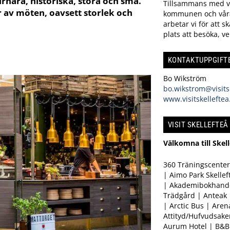
urnära, historiska, stora och små.
Tillsammans med 
er av möten, oavsett storlek och
kommunen och vår
arbetar vi för att s
plats att besöka, ve
KONTAKTUPPGIFTE
Bo Wikström
bo.wikstrom@visitsk
www.visitskelleftea
VISIT SKELLEFTE
Välkomna till Skel
360 Träningscenter 
| Aimo Park Skellef
| Akademibokhand
Trädgård | Anteak
| Arctic Bus | Aren
Attityd/Hufvudsake
Aurum Hotel | B&B