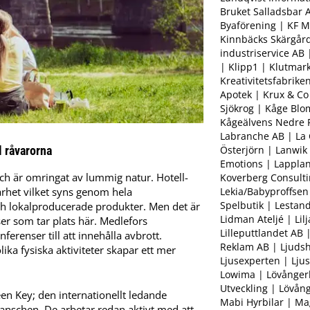
Bruket Salladsbar A
Byaförening | KF M
Kinnbäcks Skärgår
industriservice AB 
| Klipp1 | Klutmar
Kreativitetsfabrike
Apotek | Krux & Co
Sjökrog | Kåge Bl
Kågeälvens Nedre 
Labranche AB | La C
Österjörn | Lanwik
l råvarorna
Emotions | Lapplan
och är omringat av lummig natur. Hotell-
Koverberg Consulti
Lekia/Babyproffsen
arhet vilket syns genom hela
Spelbutik | Lestan
h lokalproducerade produkter. Men det är
Lidman Ateljé | Lil
er som tar plats här. Medlefors
Lilleputtlandet AB 
ferenser till att innehålla avbrott.
Reklam AB | Ljuds
ika fysiska aktiviteter skapar ett mer
Ljusexperten | Lju
Lowima | Lövånge
Utveckling | Lövån
en Key; den internationellt ledande
Mabi Hyrbilar | Ma
anschen. De arbetar redan aktivt med att