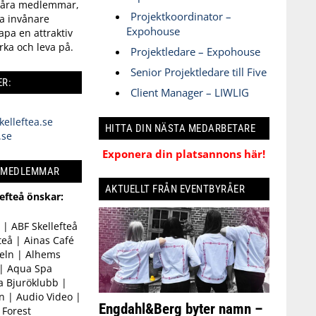
våra medlemmar,
Projektkoordinator –
a invånare
Expohouse
kapa en attraktiv
rka och leva på.
Projektledare – Expohouse
Senior Projektledare till Five
R:
Client Manager – LIWLIG
elleftea.se
HITTA DIN NÄSTA MEDARBETARE
.se
Exponera din platsannons här!
Å MEDLEMMAR
AKTUELLT FRÅN EVENTBYRÅER
lefteå önskar:
| ABF Skellefteå
teå | Ainas Café
eln | Alhems
 | Aqua Spa
a Bjuröklubb |
n | Audio Video |
Engdahl&Berg byter namn –
 Forest