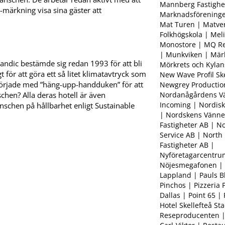
Mannberg Fastighe
märkning visa sina gäster att
Marknadsföreningen
Mat Turen | Matver
Folkhögskola | Mel
Monostore | MQ Re
| Munkviken | Mär
Scandic bestämde sig redan 1993 för att bli
Mörkrets och Kylan
 för att göra ett så litet klimatavtryck som
New Wave Profil Ske
m började med ”häng-upp-handduken” för att
Newgrey Production
Nordanågårdens Vä
chen? Alla deras hotell är även
Incoming | Nordisk 
anschen på hållbarhet enligt Sustainable
| Nordskens Vänne
Fastigheter AB | No
Service AB | North
Fastigheter AB |
Nyföretagarcentrum
Nöjesmegafonen | 
Lappland | Pauls 
Pinchos | Pizzeria P
Dallas | Point 65 |
Hotel Skellefteå Sta
Reseproducenten |