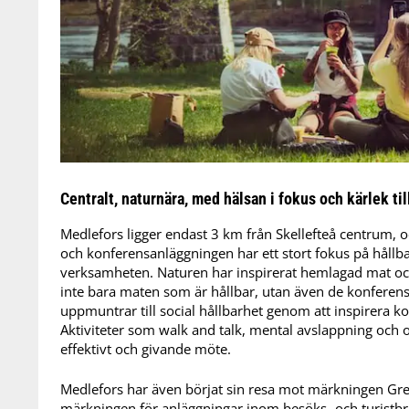
Centralt, naturnära, med hälsan i fokus och kärlek til
Medlefors ligger endast 3 km från Skellefteå centrum, 
och konferensanläggningen har ett stort fokus på hållb
verksamheten. Naturen har inspirerat hemlagad mat oc
inte bara maten som är hållbar, utan även de konferens
uppmuntrar till social hållbarhet genom att inspirera kon
Aktiviteter som walk and talk, mental avslappning och ol
effektivt och givande möte.
Medlefors har även börjat sin resa mot märkningen Gre
märkningen för anläggningar inom besöks- och turistbr