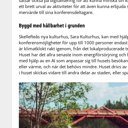
satsar också på digitalisering för att kunna minska si
ett brett urval av aktiviteter för att även kunna erbjud
mervärde till sina konferensdeltagare.
Byggd med hållbarhet i grunden
Skellefteås nya kulturhus, Sara Kulturhus, kan med hjä
konferensmöjligheter för upp till 1000 personer endast
är klimatklokt rakt igenom, från det lokalproducerade trä
Huset har det allra senaste inom energiförsörjning och
med hjälp av en AI som anpassar sig till husets besökar
eller värme, och när det behövs mindre. Huset drivs av
i huset skickas vidare till andra delar av staden, eller spa