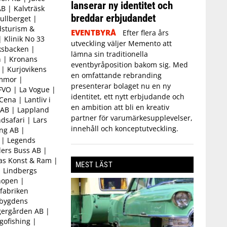
lanserar ny identitet och
B | Kalvträsk
breddar erbjudandet
ullberget |
dsturism &
EVENTBYRÅ
Efter flera års
| Klinik No 33
utveckling väljer Memento att
ksbacken |
lämna sin traditionella
n | Kronans
eventbyråposition bakom sig. Med
 | Kurjovikens
en omfattande rebranding
ommor |
presenterar bolaget nu en ny
FVO | La Vogue |
identitet, ett nytt erbjudande och
ena | Lantliv i
en ambition att bli en kreativ
 AB | Lappland
partner för varumärkesupplevelser,
dsafari | Lars
innehåll och konceptutveckling.
ng AB |
 | Legends
ders Buss AB |
jas Konst & Ram |
MEST LÄST
| Lindbergs
hopen |
sfabriken
rbygdens
gergården AB |
gofishing |