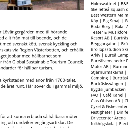
Holmsvattnet | B&
Skellefteå Squash 
Best Western Malmi
Köp | Big Smajl | 
Boda Borg | Bolar 
ger Lövångergården med tillhörande
Teater & Musikföre
allt från mat till boende, och de
Resort AB | Burträ
Bryggargatan | Br
ét med svenskt kött, svensk kyckling och
Bröllopsstudion Ske
kats via Region Västerbotten, och erhållit
Arkiv | Bureå Camp
etaget jobbar med hållbarhet som
Bureälvens nedre F
r från Global Sustainable Tourism Council;
Motor AB | Burman
andarder för hållbar turism.
Stjärnurmakarna | 
Camping | Burträsk
a kyrkstaden med anor från 1700-talet,
Burträsksvängen |
de året runt. Här sover du i gammal miljö,
Bygdsiljumbacken 
FVO | Café Kanel |
Clas Ohlson AB | Cl
Cykel & Fiskecenter
Fastigheter | Din f
för att kunna erbjuda så hållbara möten
Drivecenter Arena |
ing och undviker engångsartiklar. De
folkhögskola | Ele