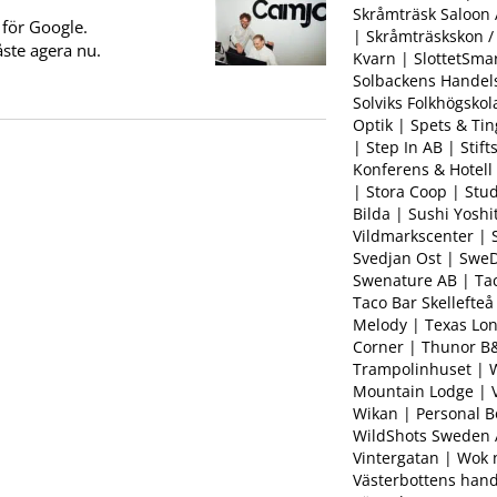
Skråmträsk Saloon
 för Google.
| Skråmträskskon /
ste agera nu.
Kvarn | SlottetSma
Solbackens Handel
Solviks Folkhögskol
Optik | Spets & Tin
| Step In AB | Stif
Konferens & Hotell 
| Stora Coop | Stu
Bilda | Sushi Yoshi
Vildmarkscenter |
Svedjan Ost | SweD
Swenature AB | Ta
Taco Bar Skellefteå
Melody | Texas Lo
Corner | Thunor B&
Trampolinhuset | 
Mountain Lodge | 
Wikan | Personal B
WildShots Sweden AB
Vintergatan | Wok n
Västerbottens han