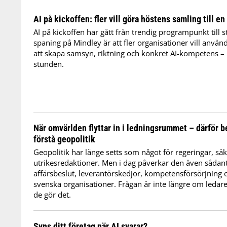
AI på kickoffen: fler vill göra höstens samling till en
AI på kickoffen har gått från trendig programpunkt till s
spaning på Mindley är att fler organisationer vill anvä
att skapa samsyn, riktning och konkret AI-kompetens – i
stunden.
När omvärlden flyttar in i ledningsrummet – därför b
förstå geopolitik
Geopolitik har länge setts som något för regeringar, sä
utrikesredaktioner. Men i dag påverkar den även sådant
affärsbeslut, leverantörskedjor, kompetensförsörjning
svenska organisationer. Frågan är inte längre om ledare
de gör det.
Syns ditt företag när AI svarar?