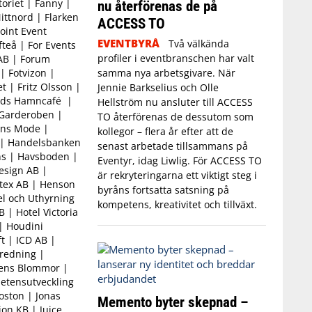
oriet | Fanny |
nu återförenas de på
ittnord | Flarken
ACCESS TO
oint Event
EVENTBYRÅ
Två välkända
fteå | For Events
profiler i eventbranschen har valt
 AB | Forum
samma nya arbetsgivare. När
 Fotvizon |
 | Fritz Olsson |
Jennie Barkselius och Olle
nds Hamncafé |
Hellström nu ansluter till ACCESS
 Garderoben |
TO återförenas de dessutom som
ons Mode |
kollegor – flera år efter att de
 | Handelsbanken
senast arbetade tillsammans på
ns | Havsboden |
Eventyr, idag Liwlig. För ACCESS TO
esign AB |
är rekryteringarna ett viktigt steg i
tex AB | Henson
byråns fortsatta satsning på
l och Uthyrning
kompetens, kreativitet och tillväxt.
B | Hotel Victoria
| Houdini
t | ICD AB |
nredning |
dens Blommor |
petensutveckling
oston | Jonas
Memento byter skepnad –
on KB | Juice