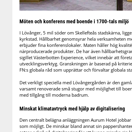
Möten och konferens med boende i 1700-tals miljö
I Lövånger, 5 mil söder om Skellefteås stadskärna, lig
kyrkstad. Hållbarhet genomsyrar hela verksamheten med 
erbjuder fina konferenslokaler. Maten håller hög kvalit
närproducerade produkter. De har även hållbarhetsgrans
sigillet Västerbotten Experience, vilket innebär att för
utvecklingsverktyg. Granskningen är baserad på kriterie
FN:s globala råd som upprättar och förvaltar globala st
Det verkligt speciella med Lövångergården är den gaml
varsamt renoverade små stugor med möjlighet till boen
med tillgång till moderna badrum.
Minskat klimatavtryck med hjälp av digitalisering
Den centralt belägna anläggningen Aurum Hotel jobbar 
som möjligt. De minskar bland annat sin pappershanter