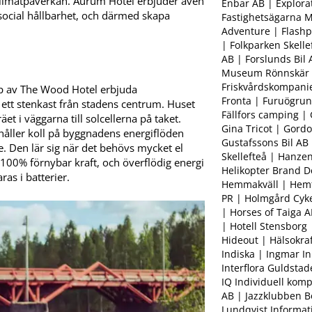
n klimatpåverkan. Aurum Hotel erbjuder även
Enbar AB | Explorat
a social hållbarhet, och därmed skapa
Fastighetsägarna M
Adventure | Flashp
| Folkparken Skelle
AB | Forslunds Bil
Museum Rönnskär |
Friskvårdskompaniet
lp av The Wood Hotel erbjuda
Fronta | Furuögru
 ett stenkast från stadens centrum. Huset
Fällfors camping |
et i väggarna till solcellerna på taket.
Gina Tricot | Gord
 håller koll på byggnadens energiflöden
Gustafssons Bil AB
e. Den lär sig när det behövs mycket el
Skellefteå | Hanze
 100% förnybar kraft, och överflödig energi
Helikopter Brand D
ras i batterier.
Hemmakväll | Hem
PR | Holmgård Cyke
| Horses of Taiga A
| Hotell Stensborg 
Hideout | Hälsokraf
Indiska | Ingmar I
Interflora Guldsta
IQ Individuell kom
AB | Jazzklubben B
Lundqvist Informati