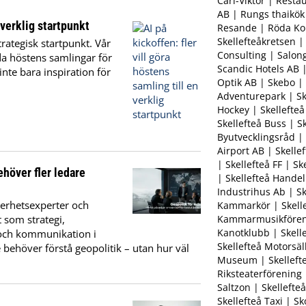
Carl-Viktor | Rest
AB | Rungs thaikök
 verklig startpunkt
Resande | Röda Ko
Skellefteåkretsen |
trategisk startpunkt. Vår
Consulting | Salon
nda höstens samlingar för
Scandic Hotels AB |
nte bara inspiration för
Optik AB | Skebo | 
Adventurepark | Sk
Hockey | Skellefteå
Skellefteå Buss | Sk
Byutvecklingsråd | 
Airport AB | Skell
| Skellefteå FF | Sk
ehöver fler ledare
| Skellefteå Handel
Industrihus Ab | Sk
kerhetsexperter och
Kammarkör | Skelle
Kammarmusikföreni
 som strategi,
Kanotklubb | Skelle
 och kommunikation i
Skellefteå Motorsäl
 behöver förstå geopolitik – utan hur väl
Museum | Skelleft
Riksteaterförening 
Saltzon | Skellefteå
Skellefteå Taxi | S