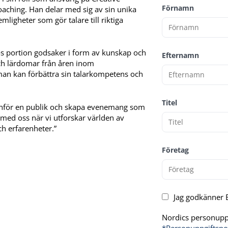
Förnamn
coaching. Han delar med sig av sin unika
mligheter som gör talare till riktiga
ös portion godsaker i form av kunskap och
Efternamn
ch lärdomar från åren inom
an kan förbättra sin talarkompetens och
Titel
la inför en publik och skapa evenemang som
g med oss när vi utforskar världen av
ch erfarenheter.”
Företag
Jag godkänner E
Nordics personuppg
*Personuppgiftspo