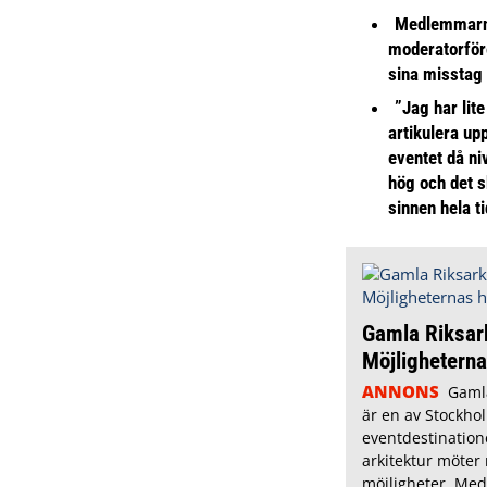
Medlemmarna
moderatorför
sina misstag
”Jag har lite
artikulera up
eventet då niv
hög och det s
sinnen hela t
Gamla Riksar
Möjlighetern
ANNONS
Gamla
är en av Stockho
eventdestinatione
arkitektur möte
möjligheter. Med