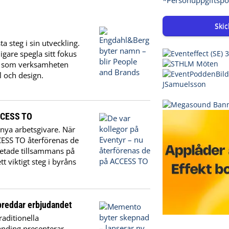
Skic
 steg i sin utveckling.
gare spegla sitt fokus
t som verksamheten
l och design.
ACCESS TO
nya arbetsgivare. När
CCESS TO återförenas de
rbetade tillsammans på
t viktigt steg i byråns
breddar erbjudandet
raditionella
anding presenterar