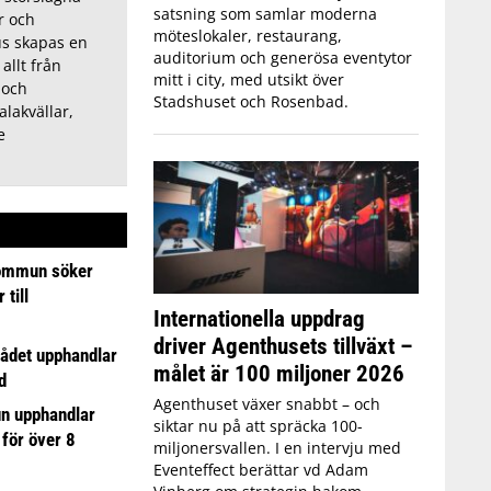
satsning som samlar moderna
or och
möteslokaler, restaurang,
us skapas en
auditorium och generösa eventytor
allt från
mitt i city, med utsikt över
 och
Stadshuset och Rosenbad.
alakvällar,
e
ommun söker
till
Internationella uppdrag
driver Agenthusets tillväxt –
ådet upphandlar
målet är 100 miljoner 2026
d
Agenthuset växer snabbt – och
n upphandlar
siktar nu på att spräcka 100-
 för över 8
miljonersvallen. I en intervju med
Eventeffect berättar vd Adam