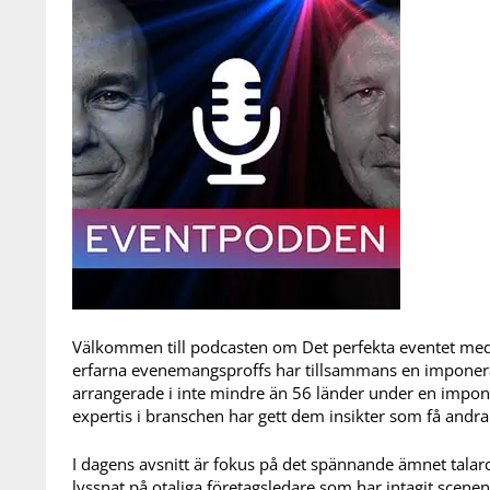
Välkommen till podcasten om Det perfekta eventet med
erfarna evenemangsproffs har tillsammans en impone
arrangerade i inte mindre än 56 länder under en impon
expertis i branschen har gett dem insikter som få andr
I dagens avsnitt är fokus på det spännande ämnet talarc
lyssnat på otaliga företagsledare som har intagit scenen