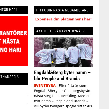
ANTÖR HÄR!
HITTA DIN NÄSTA MEDARBETARE
Exponera din platsannons här!
AKTUELLT FRÅN EVENTBYRÅER
Engdahl&Berg byter namn –
STNADSFRIA
blir People and Brands
EVENTBYRÅ
Efter åtta år som
Engdahl&Berg tar Göteborgsbyrån
nästa steg i sin utveckling. Med ett
nytt namn – People and Brands –
vill byrån tydligare spegla sitt fokus