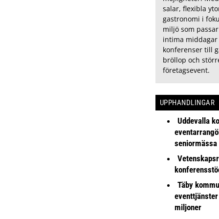
salar, flexibla yt
gastronomi i fok
miljö som passar 
intima middagar
konferenser till g
bröllop och störr
företagsevent.
UPPHANDLINGAR
Uddevalla k
eventarrangör 
seniormässa
Vetenskapsr
konferensstö
Täby kommu
eventtjänster
miljoner