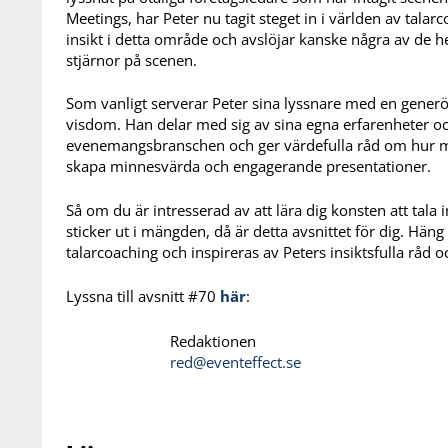
Meetings, har Peter nu tagit steget in i världen av talar
insikt i detta område och avslöjar kanske några av de he
stjärnor på scenen.
Som vanligt serverar Peter sina lyssnare med en gener
visdom. Han delar med sig av sina egna erfarenheter o
evenemangsbranschen och ger värdefulla råd om hur m
skapa minnesvärda och engagerande presentationer.
Så om du är intresserad av att lära dig konsten att ta
sticker ut i mängden, då är detta avsnittet för dig. Hän
talarcoaching och inspireras av Peters insiktsfulla råd o
Lyssna till avsnitt #70
här
:
Redaktionen
red@eventeffect.se