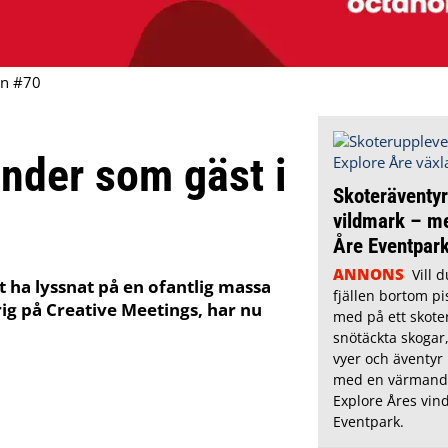
en #70
änder som gäst i
Skoteräventyr
vildmark – m
Åre Eventpar
ANNONS
Vill 
tt ha lyssnat på en ofantlig massa
fjällen bortom pi
rig på Creative Meetings, har nu
med på ett skoter
snötäckta skogar,
vyer och äventyr
med en värmande
Explore Åres vin
Eventpark.