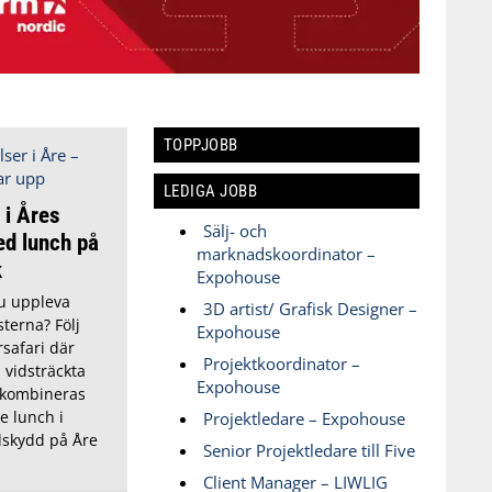
TOPPJOBB
LEDIGA JOBB
 i Åres
Sälj- och
ed lunch på
marknadskoordinator –
k
Expohouse
du uppleva
3D artist/ Grafisk Designer –
sterna? Följ
Expohouse
safari där
Projektkoordinator –
 vidsträckta
Expohouse
 kombineras
 lunch i
Projektledare – Expohouse
dskydd på Åre
Senior Projektledare till Five
Client Manager – LIWLIG