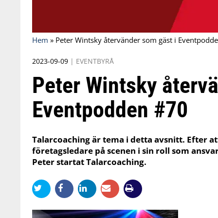
Hem
»
Peter Wintsky återvänder som gäst i Eventpodd
2023-09-09
|
EVENTBYRÅ
Peter Wintsky återv
Eventpodden #70
Talarcoaching är tema i detta avsnitt. Efter a
företagsledare på scenen i sin roll som ansva
Peter startat Talarcoaching.