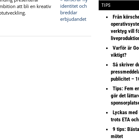
TIPS
bition att bli en kreativ
tutveckling.
Från körsche
operativsyst
verktyg vill 
liveproduktio
Varför är Go
viktigt?
Så skriver du
pressmeddel
publicitet – 1
Tips: Fem e
gör det lättar
sponsorplats
Lyckas med 
trots ETA och
9 tips: Bäst
mötet