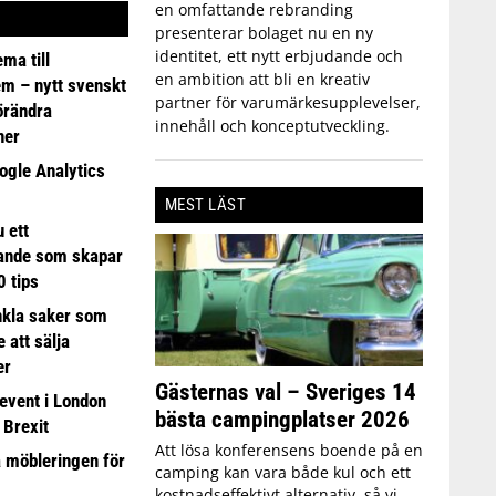
en omfattande rebranding
presenterar bolaget nu en ny
identitet, ett nytt erbjudande och
ma till
en ambition att bli en kreativ
em – nytt svenskt
partner för varumärkesupplevelser,
förändra
innehåll och konceptutveckling.
ner
ogle Analytics
MEST LÄST
 ett
ande som skapar
0 tips
nkla saker som
e att sälja
er
Gästernas val – Sveriges 14
event i London
bästa campingplatser 2026
 Brexit
Att lösa konferensens boende på en
a möbleringen för
camping kan vara både kul och ett
kostnadseffektivt alternativ, så vi