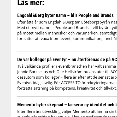
Läs mer:
Engdahl&Berg byter namn – blir People and Brands
Efter åtta år som Engdahl&Berg tar Göteborgsbyrån nästa
Med ett nytt namn – People and Brands – vill byrån tydli
på mötet mellan människor och varumärken, samtidig
fortsätter att växa inom event, kommunikation, innehål
De var kollegor på Eventyr – nu återförenas de på 
Två välkända profiler i eventbranschen har valt samma 
Jennie Barkselius och Olle Hellström nu ansluter till A
dessutom som kollegor – flera år efter att de senast a
Eventyr, idag Liwlig. För ACCESS TO är rekryteringarna et
fortsatta satsning på kompetens, kreativitet och tillväxt.
Memento byter skepnad – lanserar ny identitet och 
Efter flera års utveckling väljer Memento att lämna sin t
eventbyråposition bakom sig. Med en omfattande rebr