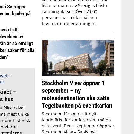
listar vinnarna av Sveriges bästa
 i Sveriges
campingplatser. Över 7 000
ening bjuder på
personer har röstat på sina
favoriter i undersökningen.
 svårt att
plevelsen av
ån är så otroligt
ker saker för alla
iden”
Stockholm View öppnar 1
september – ny
kivet –
mötesdestination ska sätta
as hus
Tegelbacken på eventkartan
 Riksarkivet
Stockholm får snart ett nytt
lms mest unika
landmärke för konferenser, möten
r där historisk
och event. Den 1 september öppnar
r moderna
Stockholm View – Sabis nya
 storslagna