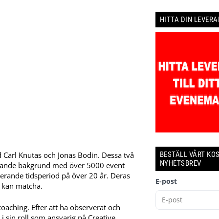
HITTA DIN LEVER
BESTÄLL VÅRT KO
 Carl Knutas och Jonas Bodin. Dessa två
NYHETSBREV
rande bakgrund med över 5000 event
erande tidsperiod på över 20 år. Deras
E-post
a kan matcha.
oaching. Efter att ha observerat och
 i sin roll som ansvarig på Creative