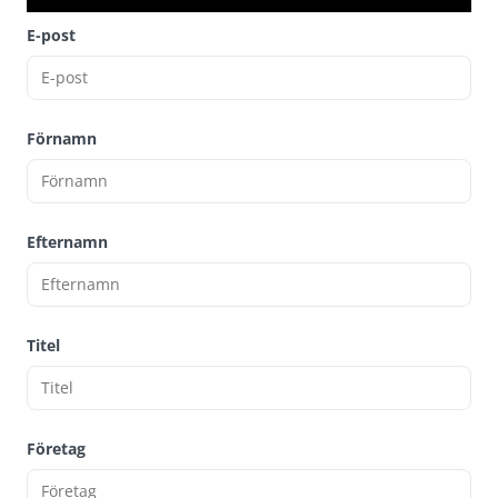
E-post
Förnamn
Efternamn
Titel
Företag