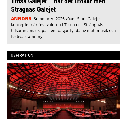
Trosa Galejet – när det utökar med
Strägnäs Galejet
ANNONS
Sommaren 2026 växer StadsGalejet –
konceptet när festivalerna i Trosa och Strängnäs
tillsammans skapar fem dagar fyllda av mat, musik och
festivalstämning.
INSPIRATION