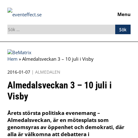
Menu
Sök
efter:
Skip
to
Hem
»
Almedalsveckan 3 – 10 juli i Visby
content
2016-01-07
|
ALMEDALEN
Almedalsveckan 3 – 10 juli i
Visby
Årets största politiska evenemang –
Almedalsveckan, är en mötesplats som
genomsyras av öppenhet och demokrati, där
alla är välkomna att debattera i