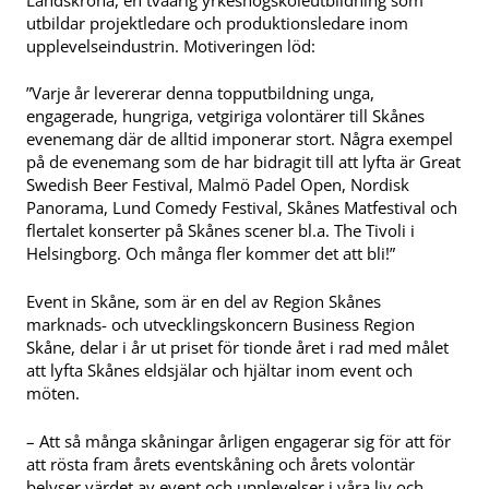
utbildar projektledare och produktionsledare inom
upplevelseindustrin. Motiveringen löd:
”Varje år levererar denna topputbildning unga,
engagerade, hungriga, vetgiriga volontärer till Skånes
evenemang där de alltid imponerar stort. Några exempel
på de evenemang som de har bidragit till att lyfta är Great
Swedish Beer Festival, Malmö Padel Open, Nordisk
Panorama, Lund Comedy Festival, Skånes Matfestival och
flertalet konserter på Skånes scener bl.a. The Tivoli i
Helsingborg. Och många fler kommer det att bli!”
Event in Skåne, som är en del av Region Skånes
marknads- och utvecklingskoncern Business Region
Skåne, delar i år ut priset för tionde året i rad med målet
att lyfta Skånes eldsjälar och hjältar inom event och
möten.
– Att så många skåningar årligen engagerar sig för att för
att rösta fram årets eventskåning och årets volontär
belyser värdet av event och upplevelser i våra liv och