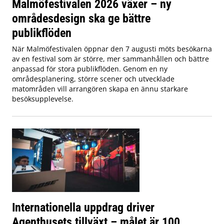
Malmöfestivalen 2026 växer – ny
områdesdesign ska ge bättre
publikflöden
När Malmöfestivalen öppnar den 7 augusti möts besökarna
av en festival som är större, mer sammanhållen och bättre
anpassad för stora publikflöden. Genom en ny
områdesplanering, större scener och utvecklade
matområden vill arrangören skapa en ännu starkare
besöksupplevelse.
Internationella uppdrag driver
Agenthusets tillväxt – målet är 100