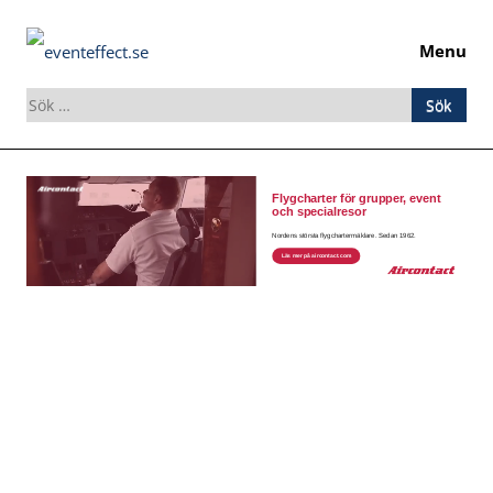
Menu
Sök
efter:
Skip
to
content