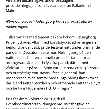
Vinnaren tillkännagavs under onsdagens
prisutdelningsgala som livesändes från Palladium i
Malmö.
Albin Ganovic och Helsingborg Pride får priset utifrån
motiveringen:
”Tillsammans med teamet bakom bakom Helsingborg
Pride, lyckades Albin med konststycket att arrangera en
hejdundrande fysisk pride-festival mitt under brinnande
pandemi. Dessutom satte man Helsingborg på den
nationella och internationella pride-kartan när man
arrangerade årets enda fysiska parad, därtill med
världsartister på scen. Albin var inte bara en inspirerande
och outtröttligt entusiastisk festivalgeneral, han
modererade även samtal med tunga näringslivsaktörer
däribland Petter Stordalen och utmanade i att tänka nytt
och tänka inkluderade i HBTQ+-frågor.”
Pris för Årets Volontär 2021 gick till
Eventkoordinatorutbildningen vid Yrkeshögskolan i
Landskrona, en tvåårig yrkeshögskoleutbildning som