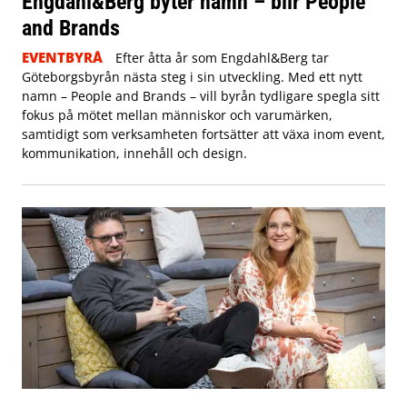
Engdahl&Berg byter namn – blir People
and Brands
EVENTBYRÅ
Efter åtta år som Engdahl&Berg tar
Göteborgsbyrån nästa steg i sin utveckling. Med ett nytt
namn – People and Brands – vill byrån tydligare spegla sitt
fokus på mötet mellan människor och varumärken,
samtidigt som verksamheten fortsätter att växa inom event,
kommunikation, innehåll och design.