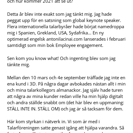
och hur kommer 2021 att se ut?
Detta år blev inte exakt som jag tänkt mig. Jag hade
peggat upp för en satsning som global keynote speaker.
Flera internationella talarbyråer hade börjat namedroppa
mig i Spanien, Grekland, USA, Sydafrika… En ny
optimerad engelsk antonilacinai.com lanserades i februari
samtidigt som min bok Employee engagement.
Sen kom you know what! Och ingenting blev som jag
tänkte mig.
Mellan den 10 mars och 4e september träffade jag inte en
ena kund i 3D. På några dagar avbokades nästan allt i min
och mina talarkollegors almanackor. Jag själv hade turen
att några av mina kunder redan ville ha min hjälp digitalt
och andra ställde snabbt om (det här blev en uppmaning:
STÄLL INTE IN. STÄLL OM) och jag är så tacksam för dem.
Här kom styrkan i nätverk in. Vi som är med i
Talarföreningen satte genast igång att hjälpa varandra. Så