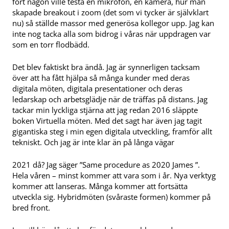
fort någon ville testa en mikrofon, en kamera, hur man
skapade breakout i zoom (det som vi tycker är självklart
nu) så ställde massor med generösa kollegor upp. Jag kan
inte nog tacka alla som bidrog i våras när uppdragen var
som en torr flodbädd.
Det blev faktiskt bra ändå. Jag är synnerligen tacksam
över att ha fått hjälpa så många kunder med deras
digitala möten, digitala presentationer och deras
ledarskap och arbetsglädje när de träffas på distans. Jag
tackar min lyckliga stjärna att jag redan 2016 släppte
boken Virtuella möten. Med det sagt har även jag tagit
gigantiska steg i min egen digitala utveckling, framför allt
tekniskt. Och jag är inte klar än på långa vägar
2021 då? Jag säger ”Same procedure as 2020 James ”.
Hela våren – minst kommer att vara som i år. Nya verktyg
kommer att lanseras. Många kommer att fortsätta
utveckla sig. Hybridmöten (svåraste formen) kommer på
bred front.