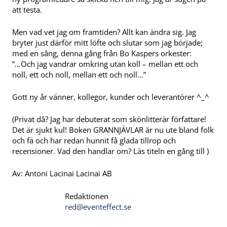
att testa.
Men vad vet jag om framtiden? Allt kan ändra sig. Jag
bryter just därför mitt löfte och slutar som jag började;
med en sång, denna gång från Bo Kaspers orkester:
”…Och jag vandrar omkring utan koll – mellan ett och
noll, ett och noll, mellan ett och noll…”
Gott ny år vänner, kollegor, kunder och leverantörer ^_^
(Privat då? Jag har debuterat som skönlitterär författare!
Det är sjukt kul! Boken GRANNJÄVLAR är nu ute bland folk
och fä och har redan hunnit få glada tillrop och
recensioner. Vad den handlar om? Läs titeln en gång till )
Av: Antoni Lacinai Lacinai AB
Redaktionen
red@eventeffect.se