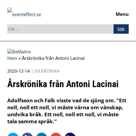
Menu
Sök
efter:
Skip
to
Hem
»
Årskrönika från Antoni Lacinai
content
2020-12-14
|
JULKRÖNIKA
Årskrönika från Antoni Lacinai
Adolfsson och Falk visste vad de sjöng om. ”Ett
noll, noll ett noll, vi måste värna om vänskap,
undvika bråk. Ett noll, noll ett noll, vi måste
tala samma språk.”