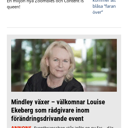
En miljon nya Zoombies och Content is
queen!
Mindley växer – välkomnar Louise
Ekeberg som rådgivare inom
förändringsdrivande event
ANNONS
Eventbranschen står inför en ny fas – där