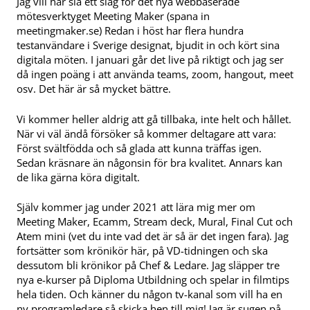
Jag vill här slå ett slag för det nya webbaserade
mötesverktyget Meeting Maker (spana in
meetingmaker.se) Redan i höst har flera hundra
testanvändare i Sverige designat, bjudit in och kört sina
digitala möten. I januari går det live på riktigt och jag ser
då ingen poäng i att använda teams, zoom, hangout, meet
osv. Det här är så mycket bättre.
Vi kommer heller aldrig att gå tillbaka, inte helt och hållet.
När vi väl ändå försöker så kommer deltagare att vara:
Först svältfödda och så glada att kunna träffas igen.
Sedan kräsnare än någonsin för bra kvalitet. Annars kan
de lika gärna köra digitalt.
Själv kommer jag under 2021 att lära mig mer om
Meeting Maker, Ecamm, Stream deck, Mural, Final Cut och
Atem mini (vet du inte vad det är så är det ingen fara). Jag
fortsätter som krönikör här, på VD-tidningen och ska
dessutom bli krönikor på Chef & Ledare. Jag släpper tre
nya e-kurser på Diploma Utbildning och spelar in filmtips
hela tiden. Och känner du någon tv-kanal som vill ha en
ny programledare så skicka hen till mig! Jag är sugen på