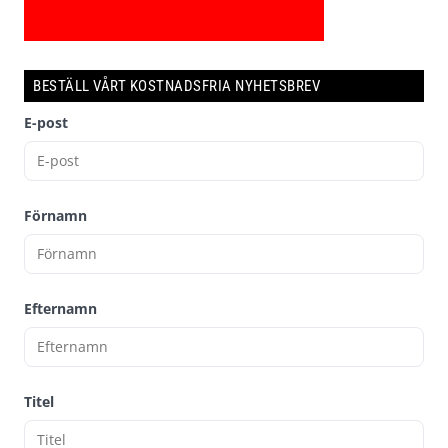
BESTÄLL VÅRT KOSTNADSFRIA NYHETSBREV
E-post
Förnamn
Efternamn
Titel