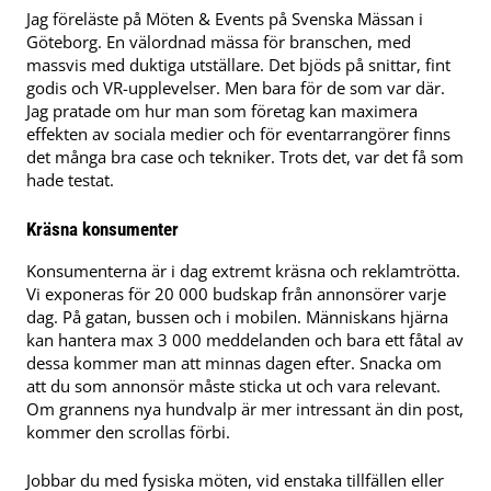
Jag föreläste på Möten & Events på Svenska Mässan i
Göteborg. En välordnad mässa för branschen, med
massvis med duktiga utställare. Det bjöds på snittar, fint
godis och VR-upplevelser. Men bara för de som var där.
Jag pratade om hur man som företag kan maximera
effekten av sociala medier och för eventarrangörer finns
det många bra case och tekniker. Trots det, var det få som
hade testat.
Kräsna konsumenter
Konsumenterna är i dag extremt kräsna och reklamtrötta.
Vi exponeras för 20 000 budskap från annonsörer varje
dag. På gatan, bussen och i mobilen. Människans hjärna
kan hantera max 3 000 meddelanden och bara ett fåtal av
dessa kommer man att minnas dagen efter. Snacka om
att du som annonsör måste sticka ut och vara relevant.
Om grannens nya hundvalp är mer intressant än din post,
kommer den scrollas förbi.
Jobbar du med fysiska möten, vid enstaka tillfällen eller