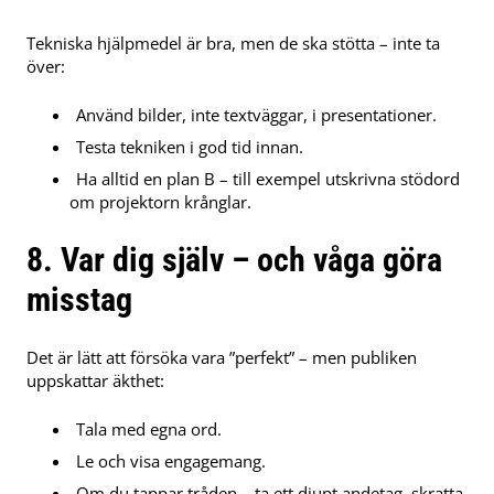
Tekniska hjälpmedel är bra, men de ska stötta – inte ta
över:
Använd bilder, inte textväggar, i presentationer.
Testa tekniken i god tid innan.
Ha alltid en plan B – till exempel utskrivna stödord
om projektorn krånglar.
8. Var dig själv – och våga göra
misstag
Det är lätt att försöka vara ”perfekt” – men publiken
uppskattar äkthet:
Tala med egna ord.
Le och visa engagemang.
Om du tappar tråden – ta ett djupt andetag, skratta