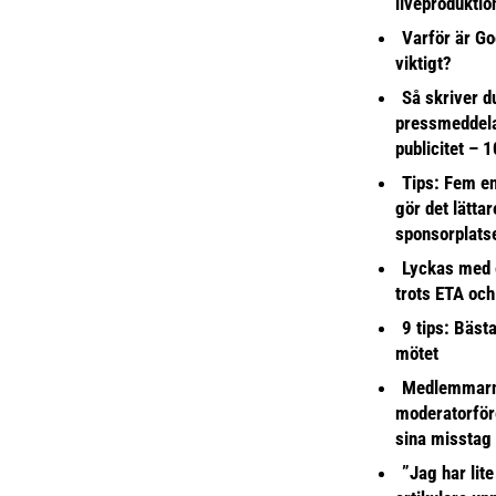
liveproduktio
Varför är Go
viktigt?
Så skriver du
pressmeddel
publicitet – 1
Tips: Fem e
gör det lättar
sponsorplats
Lyckas med 
trots ETA och
9 tips: Bäst
mötet
Medlemmarna
moderatorför
sina misstag
”Jag har lite