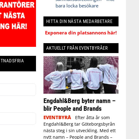
bara locka besökare
HITTA DIN NÄSTA MEDARBETARE
Exponera din platsannons här!
AKTUELLT FRÅN EVENTBYRÅER
STNADSFRIA
Engdahl&Berg byter namn –
blir People and Brands
EVENTBYRÅ
Efter åtta år som
Engdahl&Berg tar Göteborgsbyrån
nästa steg i sin utveckling. Med ett
nytt namn – People and Brands –