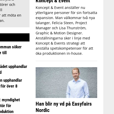
Koncept & Event
törer och
Koncept & Event anställer nu
ll
ytterligare personer för sin fortsatta
 att möta en
expansion. Man välkomnar två nya
an.
talanger, Felicia Steen, Project
Manager och Lisa Thunström,
Graphic & Motion Designer.
Anställningarna sker i linje med
Koncept & Events strategi att
ommun söker
anställa spetskompetenser för att
till
öka produktionen in-house.
ådet upphandlar
d
n upphandlar
 för över 8
: myndighet
Han blir ny vd på Easyfairs
tör för
Nordic
oduktion