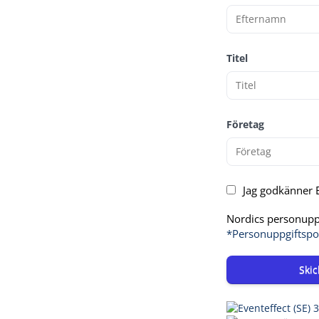
Titel
Företag
Jag godkänner E
Nordics personuppg
*Personuppgiftspo
Skic