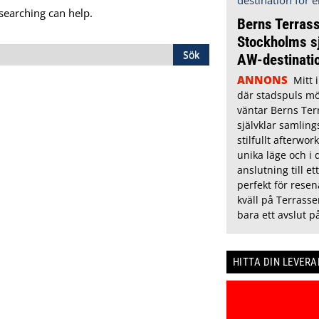
 searching can help.
Berns Terras
Stockholms sj
AW-destinati
ANNONS
Mitt 
där stadspuls mö
väntar Berns Ter
självklar samling
stilfullt afterwor
unika läge och i 
anslutning till et
perfekt för resen
kväll på Terrass
bara ett avslut 
HITTA DIN LEVER