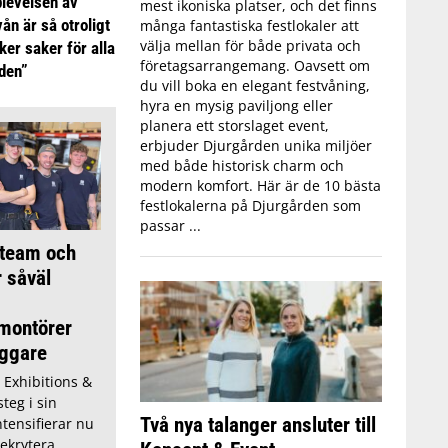
plevelsen av
mest ikoniska platser, och det finns
ån är så otroligt
många fantastiska festlokaler att
välja mellan för både privata och
ker saker för alla
företagsarrangemang. Oavsett om
iden”
du vill boka en elegant festvåning,
hyra en mysig paviljong eller
planera ett storslaget event,
erbjuder Djurgården unika miljöer
med både historisk charm och
modern komfort. Här är de 10 bästa
festlokalerna på Djurgården som
passar ...
 team och
r såväl
montörer
ggare
 Exhibitions &
teg i sin
Två nya talanger ansluter till
ntensifierar nu
rekrytera