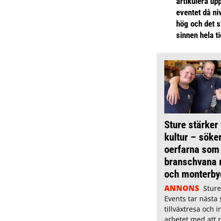
artikulera up
eventet då niv
hög och det s
sinnen hela t
Sture stärker
kultur – söke
oerfarna som
branschvana 
och monterby
ANNONS
Sture
Events tar nästa s
tillväxtresa och i
arbetet med att 