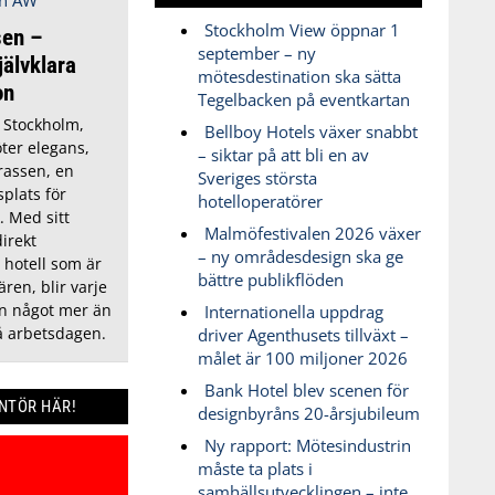
Stockholm View öppnar 1
sen –
september – ny
älvklara
mötesdestination ska sätta
on
Tegelbacken på eventkartan
i Stockholm,
Bellboy Hotels växer snabbt
ter elegans,
– siktar på att bli en av
rassen, en
Sveriges största
splats för
hotelloperatörer
k. Med sitt
Malmöfestivalen 2026 växer
direkt
– ny områdesdesign ska ge
t hotell som är
bättre publikflöden
ären, blir varje
en något mer än
Internationella uppdrag
på arbetsdagen.
driver Agenthusets tillväxt –
målet är 100 miljoner 2026
Bank Hotel blev scenen för
ANTÖR HÄR!
designbyråns 20-årsjubileum
Ny rapport: Mötesindustrin
måste ta plats i
samhällsutvecklingen – inte