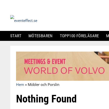
START
MÖTESBAREN
TOPP100 FÖRELÄSARE
M
Skip
to
content
Hem
»
Möbler och Porslin
Nothing Found