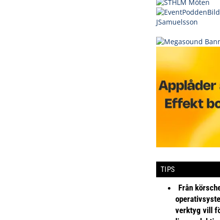
TIPS
Från körsche
operativsyst
verktyg vill 