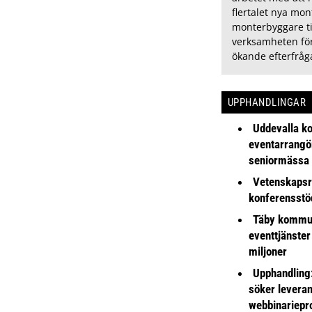
flertalet nya mon
monterbyggare ti
verksamheten för
ökande efterfråg
UPPHANDLINGAR
Uddevalla k
eventarrangör 
seniormässa
Vetenskapsr
konferensstö
Täby kommu
eventtjänster
miljoner
Upphandling
söker leveran
webbinariepr