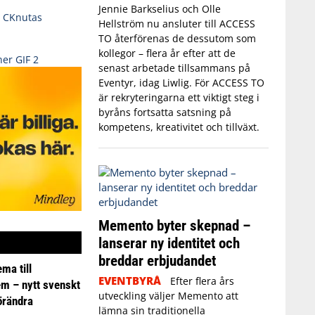
Jennie Barkselius och Olle
Hellström nu ansluter till ACCESS
TO återförenas de dessutom som
kollegor – flera år efter att de
senast arbetade tillsammans på
Eventyr, idag Liwlig. För ACCESS TO
är rekryteringarna ett viktigt steg i
byråns fortsatta satsning på
kompetens, kreativitet och tillväxt.
Memento byter skepnad –
lanserar ny identitet och
breddar erbjudandet
ma till
EVENTBYRÅ
Efter flera års
em – nytt svenskt
utveckling väljer Memento att
förändra
lämna sin traditionella