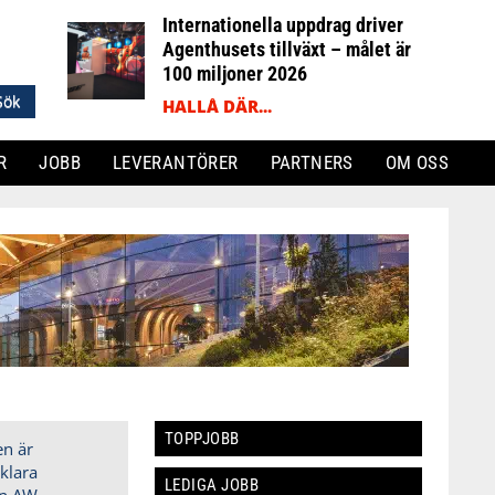
Internationella uppdrag driver
Agenthusets tillväxt – målet är
100 miljoner 2026
HALLÅ DÄR...
R
JOBB
LEVERANTÖRER
PARTNERS
OM OSS
TOPPJOBB
LEDIGA JOBB