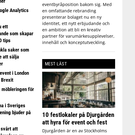
ner
eventbyråposition bakom sig. Med
ogle Analytics
en omfattande rebranding
presenterar bolaget nu en ny
identitet, ett nytt erbjudande och
 ett
en ambition att bli en kreativ
ande som skapar
partner för varumärkesupplevelser,
0 tips
innehåll och konceptutveckling.
nkla saker som
e att sälja
er
MEST LÄST
event i London
 Brexit
a möbleringen för
 i Sveriges
ening bjuder på
10 festlokaler på Djurgården
att hyra för event och fest
 svårt att
Djurgården är en av Stockholms