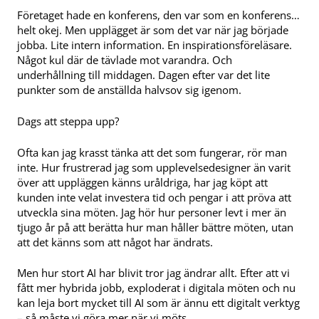
Företaget hade en konferens, den var som en konferens…
helt okej. Men upplägget är som det var när jag började
jobba. Lite intern information. En inspirationsföreläsare.
Något kul där de tävlade mot varandra. Och
underhållning till middagen. Dagen efter var det lite
punkter som de anställda halvsov sig igenom.
Dags att steppa upp?
Ofta kan jag krasst tänka att det som fungerar, rör man
inte. Hur frustrerad jag som upplevelsedesigner än varit
över att uppläggen känns uråldriga, har jag köpt att
kunden inte velat investera tid och pengar i att pröva att
utveckla sina möten. Jag hör hur personer levt i mer än
tjugo år på att berätta hur man håller bättre möten, utan
att det känns som att något har ändrats.
Men hur stort AI har blivit tror jag ändrar allt. Efter att vi
fått mer hybrida jobb, exploderat i digitala möten och nu
kan leja bort mycket till AI som är ännu ett digitalt verktyg
– så måste vi göra mer när vi möts.