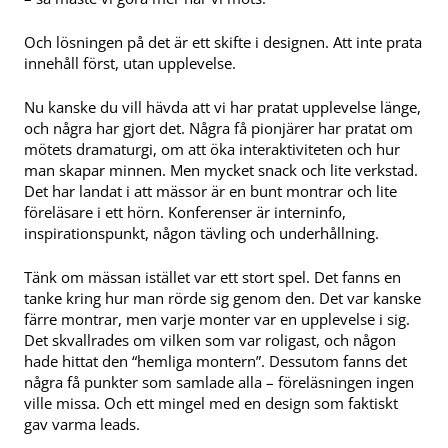
Och lösningen på det är ett skifte i designen. Att inte prata
innehåll först, utan upplevelse.
Nu kanske du vill hävda att vi har pratat upplevelse länge,
och några har gjort det. Några få pionjärer har pratat om
mötets dramaturgi, om att öka interaktiviteten och hur
man skapar minnen. Men mycket snack och lite verkstad.
Det har landat i att mässor är en bunt montrar och lite
föreläsare i ett hörn. Konferenser är interninfo,
inspirationspunkt, någon tävling och underhållning.
Tänk om mässan istället var ett stort spel. Det fanns en
tanke kring hur man rörde sig genom den. Det var kanske
färre montrar, men varje monter var en upplevelse i sig.
Det skvallrades om vilken som var roligast, och någon
hade hittat den “hemliga montern”. Dessutom fanns det
några få punkter som samlade alla – föreläsningen ingen
ville missa. Och ett mingel med en design som faktiskt
gav varma leads.