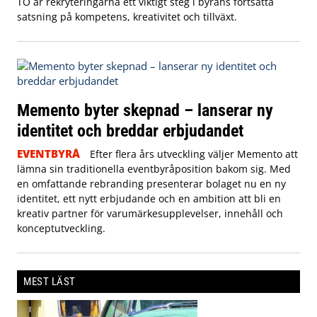
TO är rekryteringarna ett viktigt steg i byråns fortsatta
satsning på kompetens, kreativitet och tillväxt.
Memento byter skepnad – lanserar ny
identitet och breddar erbjudandet
EVENTBYRÅ
Efter flera års utveckling väljer Memento att
lämna sin traditionella eventbyråposition bakom sig. Med
en omfattande rebranding presenterar bolaget nu en ny
identitet, ett nytt erbjudande och en ambition att bli en
kreativ partner för varumärkesupplevelser, innehåll och
konceptutveckling.
MEST LÄST