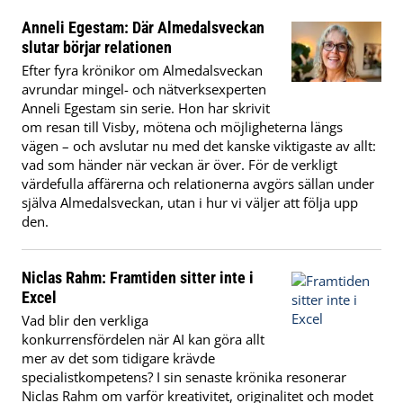
Anneli Egestam: Där Almedalsveckan
slutar börjar relationen
Efter fyra krönikor om Almedalsveckan
avrundar mingel- och nätverksexperten
Anneli Egestam sin serie. Hon har skrivit
om resan till Visby, mötena och möjligheterna längs
vägen – och avslutar nu med det kanske viktigaste av allt:
vad som händer när veckan är över. För de verkligt
värdefulla affärerna och relationerna avgörs sällan under
själva Almedalsveckan, utan i hur vi väljer att följa upp
den.
Niclas Rahm: Framtiden sitter inte i
Excel
Vad blir den verkliga
konkurrensfördelen när AI kan göra allt
mer av det som tidigare krävde
specialistkompetens? I sin senaste krönika resonerar
Niclas Rahm om varför kreativitet, originalitet och modet