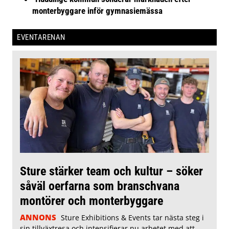
monterbyggare inför gymnasiemässa
EVENTARENAN
Sture stärker team och kultur – söker
såväl oerfarna som branschvana
montörer och monterbyggare
ANNONS
Sture Exhibitions & Events tar nästa steg i
sin tillväxtresa och intensifierar nu arbetet med att