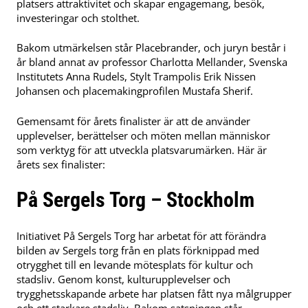
platsers attraktivitet och skapar engagemang, besök,
investeringar och stolthet.
Bakom utmärkelsen står Placebrander, och juryn består i
år bland annat av professor Charlotta Mellander, Svenska
Institutets Anna Rudels, Stylt Trampolis Erik Nissen
Johansen och placemakingprofilen Mustafa Sherif.
Gemensamt för årets finalister är att de använder
upplevelser, berättelser och möten mellan människor
som verktyg för att utveckla platsvarumärken. Här är
årets sex finalister:
På Sergels Torg – Stockholm
Initiativet På Sergels Torg har arbetat för att förändra
bilden av Sergels torg från en plats förknippad med
otrygghet till en levande mötesplats för kultur och
stadsliv. Genom konst, kulturupplevelser och
trygghetsskapande arbete har platsen fått nya målgrupper
och ett starkare stadsliv. Bakom satsningen står