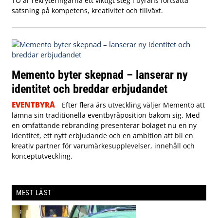
TO är rekryteringarna ett viktigt steg i byråns fortsatta
satsning på kompetens, kreativitet och tillväxt.
Memento byter skepnad – lanserar ny
identitet och breddar erbjudandet
EVENTBYRÅ
Efter flera års utveckling väljer Memento att
lämna sin traditionella eventbyråposition bakom sig. Med
en omfattande rebranding presenterar bolaget nu en ny
identitet, ett nytt erbjudande och en ambition att bli en
kreativ partner för varumärkesupplevelser, innehåll och
konceptutveckling.
MEST LÄST