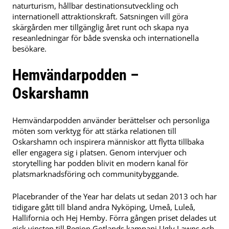
naturturism, hållbar destinationsutveckling och
internationell attraktionskraft. Satsningen vill göra
skärgården mer tillgänglig året runt och skapa nya
reseanledningar för både svenska och internationella
besökare.
Hemvändarpodden –
Oskarshamn
Hemvändarpodden använder berättelser och personliga
möten som verktyg för att stärka relationen till
Oskarshamn och inspirera människor att flytta tillbaka
eller engagera sig i platsen. Genom intervjuer och
storytelling har podden blivit en modern kanal för
platsmarknadsföring och communitybyggande.
Placebrander of the Year har delats ut sedan 2013 och har
tidigare gått till bland andra Nyköping, Umeå, Luleå,
Hallifornia och Hej Hemby. Förra gången priset delades ut
gick vinsten till Region Gotlands kampanj Ugly Lawns och