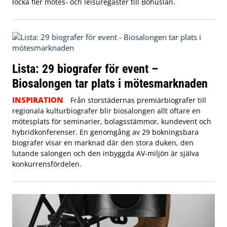
locka fler mötes- och leisuregäster till Bohuslän.
Lista: 29 biografer för event –
Biosalongen tar plats i mötesmarknaden
INSPIRATION
Från storstädernas premiärbiografer till
regionala kulturbiografer blir biosalongen allt oftare en
mötesplats för seminarier, bolagsstämmor, kundevent och
hybridkonferenser. En genomgång av 29 bokningsbara
biografer visar en marknad där den stora duken, den
lutande salongen och den inbyggda AV-miljön är själva
konkurrensfördelen.