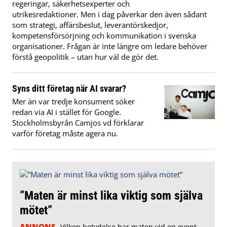
regeringar, säkerhetsexperter och
utrikesredaktioner. Men i dag påverkar den även sådant
som strategi, affärsbeslut, leverantörskedjor,
kompetensförsörjning och kommunikation i svenska
organisationer. Frågan är inte längre om ledare behöver
förstå geopolitik – utan hur väl de gör det.
Syns ditt företag när AI svarar?
Mer än var tredje konsument söker
redan via AI i stället för Google.
Stockholmsbyrån Camjos vd förklarar
varför företag måste agera nu.
”Maten är minst lika viktig som själva
mötet”
ANNONS
Vilken betydelse har maten vid en event,