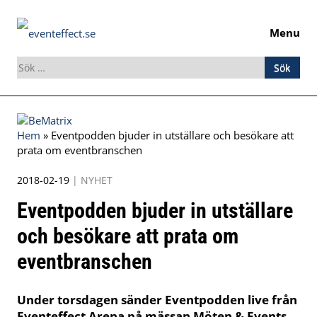
Menu
Sök
efter:
Skip
to
Hem
»
Eventpodden bjuder in utställare och besökare att
content
prata om eventbranschen
2018-02-19
|
NYHET
Eventpodden bjuder in utställare
och besökare att prata om
eventbranschen
Under torsdagen sänder Eventpodden live från
Eventeffect Arena på mässan Möten & Events.