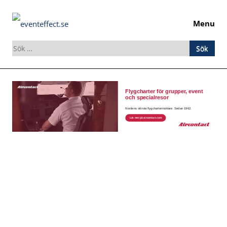
Menu
Sök
efter:
Skip
to
content