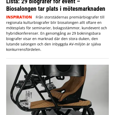
Lista: 29 biografer för event –
Biosalongen tar plats i mötesmarknaden
INSPIRATION
Från storstädernas premiärbiografer till
regionala kulturbiografer blir biosalongen allt oftare en
mötesplats för seminarier, bolagsstämmor, kundevent och
hybridkonferenser. En genomgång av 29 bokningsbara
biografer visar en marknad där den stora duken, den
lutande salongen och den inbyggda AV-miljön är själva
konkurrensfördelen.