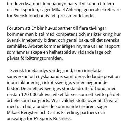
breddverksamhet innebandyn har vill vi kunna titulera
oss Folksporten, säger Mikael Ahlerup, generalsekreterare
för Svensk Innebandyi ett pressmeddelande.
Förutom att EY blir huvudpartner till flera tävlingar
kommer man bistå med kompetens och insikter kring hur
Svensk Innebandy bidrar, och ger tillbaka, till det svenska
samhället. Arbetet kommer årligen mynna ut i en rapport,
som ämnar skapa en helhetsbild av rådande läge och
påvisa förbättringsområden.
– Svensk Innebandys värdegrund, som innefattar
samverkan och nyskapande, samt deras ledande position
inom inkludering i idrottssverige, var en avgörande
faktor. De är ett av Sveriges största idrottsförbund, med
nästan 120 000 aktiva, vilket får ses som ett kvitto på det
arbete som har gjorts. Vi är väldigt stolta över att få vara
med och bidra under de kommande tre åren, säger
Mikael Bergsten och Carlos Esterling, partners och
ansvariga för EY Sports Business.