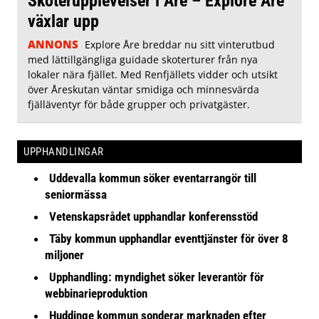
Skoterupplevelser i Åre – Explore Åre
växlar upp
ANNONS
Explore Åre breddar nu sitt vinterutbud
med lättillgängliga guidade skoterturer från nya
lokaler nära fjället. Med Renfjällets vidder och utsikt
över Åreskutan väntar smidiga och minnesvärda
fjälläventyr för både grupper och privatgäster.
UPPHANDLINGAR
Uddevalla kommun söker eventarrangör till
seniormässa
Vetenskapsrådet upphandlar konferensstöd
Täby kommun upphandlar eventtjänster för över 8
miljoner
Upphandling: myndighet söker leverantör för
webbinarieproduktion
Huddinge kommun sonderar marknaden efter