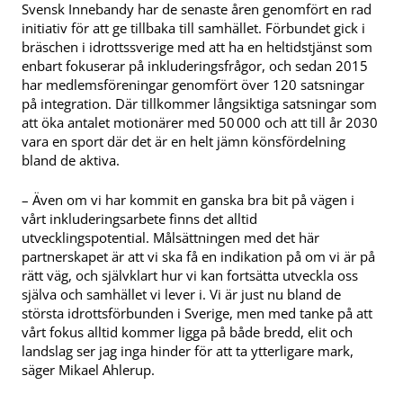
Svensk Innebandy har de senaste åren genomfört en rad
initiativ för att ge tillbaka till samhället. Förbundet gick i
bräschen i idrottssverige med att ha en heltidstjänst som
enbart fokuserar på inkluderingsfrågor, och sedan 2015
har medlemsföreningar genomfört över 120 satsningar
på integration. Där tillkommer långsiktiga satsningar som
att öka antalet motionärer med 50 000 och att till år 2030
vara en sport där det är en helt jämn könsfördelning
bland de aktiva.
– Även om vi har kommit en ganska bra bit på vägen i
vårt inkluderingsarbete finns det alltid
utvecklingspotential. Målsättningen med det här
partnerskapet är att vi ska få en indikation på om vi är på
rätt väg, och självklart hur vi kan fortsätta utveckla oss
själva och samhället vi lever i. Vi är just nu bland de
största idrottsförbunden i Sverige, men med tanke på att
vårt fokus alltid kommer ligga på både bredd, elit och
landslag ser jag inga hinder för att ta ytterligare mark,
säger Mikael Ahlerup.