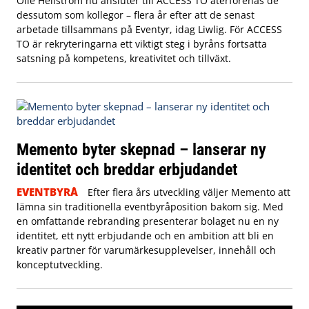
Olle Hellström nu ansluter till ACCESS TO återförenas de
dessutom som kollegor – flera år efter att de senast
arbetade tillsammans på Eventyr, idag Liwlig. För ACCESS
TO är rekryteringarna ett viktigt steg i byråns fortsatta
satsning på kompetens, kreativitet och tillväxt.
Memento byter skepnad – lanserar ny
identitet och breddar erbjudandet
EVENTBYRÅ
Efter flera års utveckling väljer Memento att
lämna sin traditionella eventbyråposition bakom sig. Med
en omfattande rebranding presenterar bolaget nu en ny
identitet, ett nytt erbjudande och en ambition att bli en
kreativ partner för varumärkesupplevelser, innehåll och
konceptutveckling.