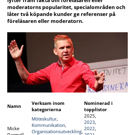
lyfter fram fakta om föreläsaren eller
moderatorns popularitet, specialområden och
låter två köpande kunder ge referenser på
föreläsaren eller moderatorn.
Verksam inom
Nominerad i
Namn
kategorierna
topplistor
2025,
Möteskultur
,
2023
,
Kommunikation
,
Micke
2022
,
Organisationsutveckling
,
Darmell
2021
,