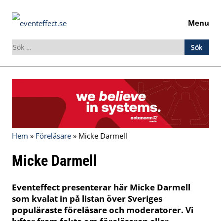
Menu
Sök
efter:
Skip
to
content
Hem
»
Föreläsare
»
Micke Darmell
Micke Darmell
Eventeffect presenterar här Micke Darmell
som kvalat in på listan över Sveriges
populäraste föreläsare och moderatorer. Vi