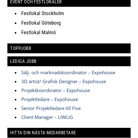
EVENT OCH FESTLOKALER
Festlokal Stockholm
Festlokal Göteborg
Festlokal Malmö
TOPPJOBB
LEDIGA JOBB
Sälj- och marknadskoordinator – Expohouse
3D artist/ Grafisk Designer – Expohouse
Projektkoordinator – Expohouse
Projektledare – Expohouse
Senior Projektledare till Five
Client Manager – LIWLIG
HITTA DIN NÄSTA MEDARBETARE