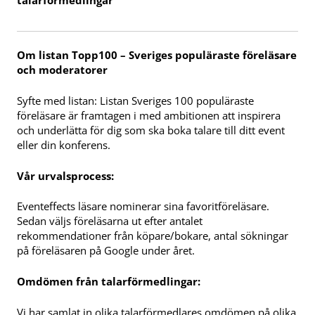
talarförmedlingar
Om listan Topp100 – Sveriges populäraste föreläsare
och moderatorer
Syfte med listan: Listan Sveriges 100 populäraste
föreläsare är framtagen i med ambitionen att inspirera
och underlätta för dig som ska boka talare till ditt event
eller din konferens.
Vår urvalsprocess:
Eventeffects läsare nominerar sina favoritföreläsare.
Sedan väljs föreläsarna ut efter antalet
rekommendationer från köpare/bokare, antal sökningar
på föreläsaren på Google under året.
Omdömen från talarförmedlingar:
Vi har samlat in olika talarförmedlares omdömen på olika