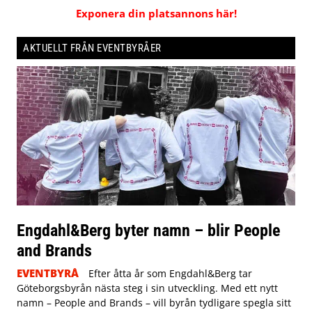
Exponera din platsannons här!
AKTUELLT FRÅN EVENTBYRÅER
Engdahl&Berg byter namn – blir People
and Brands
EVENTBYRÅ
Efter åtta år som Engdahl&Berg tar
Göteborgsbyrån nästa steg i sin utveckling. Med ett nytt
namn – People and Brands – vill byrån tydligare spegla sitt