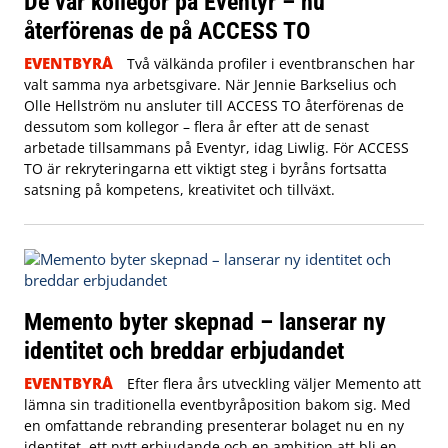
De var kollegor på Eventyr – nu
återförenas de på ACCESS TO
EVENTBYRÅ
Två välkända profiler i eventbranschen har
valt samma nya arbetsgivare. När Jennie Barkselius och
Olle Hellström nu ansluter till ACCESS TO återförenas de
dessutom som kollegor – flera år efter att de senast
arbetade tillsammans på Eventyr, idag Liwlig. För ACCESS
TO är rekryteringarna ett viktigt steg i byråns fortsatta
satsning på kompetens, kreativitet och tillväxt.
Memento byter skepnad – lanserar ny
identitet och breddar erbjudandet
EVENTBYRÅ
Efter flera års utveckling väljer Memento att
lämna sin traditionella eventbyråposition bakom sig. Med
en omfattande rebranding presenterar bolaget nu en ny
identitet, ett nytt erbjudande och en ambition att bli en