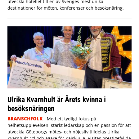
utveckla hotellet till en av Sveriges mest unika
destinationer för möten, konferenser och besöksnäring.
Ulrika Kvarnhult är Årets kvinna i
besöksnäringen
BRANSCHFOLK
Med ett tydligt fokus på
helhetsupplevelsen, starkt ledarskap och en passion för att
utveckla Göteborgs mötes- och nöjesliv tilldelas Ulrika
Kvarnhult, vd och ägare för Kajskjul 8, Visitas prestigefyllda