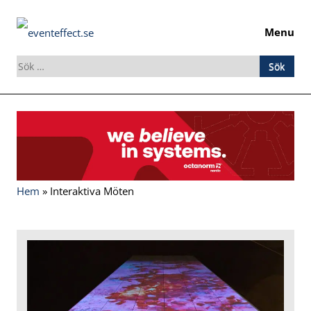
Menu
Sök
efter:
Skip
to
content
Hem
»
Interaktiva Möten