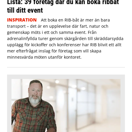
Lista: 39 företag där du kan boka ribbåt
till ditt event
INSPIRATION
Att boka en RIB-båt är mer än bara
transport – det är en upplevelse där fart, natur och
gemenskap möts i ett och samma event. Från
adrenalinfyllda turer genom skärgården till skräddarsydda
upplägg för kickoffer och konferenser har RIB blivit ett allt
mer efterfrågat inslag för företag som vill skapa
minnesvärda möten utanför kontoret.