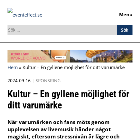
Menu
Sök
efter:
Skip
to
content
Hem
»
Kultur – En gyllene möjlighet för ditt varumärke
2024-09-16
|
SPONSRING
Kultur – En gyllene möjlighet för
ditt varumärke
När varumärken och fans möts genom
upplevelsen av livemusik händer något
magiskt, eftersom stressnivån är lägre och