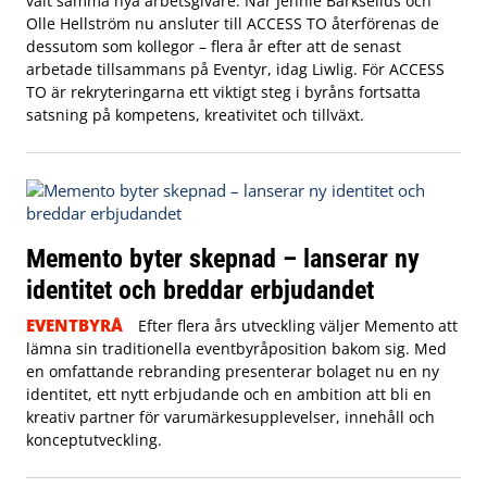
valt samma nya arbetsgivare. När Jennie Barkselius och
Olle Hellström nu ansluter till ACCESS TO återförenas de
dessutom som kollegor – flera år efter att de senast
arbetade tillsammans på Eventyr, idag Liwlig. För ACCESS
TO är rekryteringarna ett viktigt steg i byråns fortsatta
satsning på kompetens, kreativitet och tillväxt.
Memento byter skepnad – lanserar ny
identitet och breddar erbjudandet
EVENTBYRÅ
Efter flera års utveckling väljer Memento att
lämna sin traditionella eventbyråposition bakom sig. Med
en omfattande rebranding presenterar bolaget nu en ny
identitet, ett nytt erbjudande och en ambition att bli en
kreativ partner för varumärkesupplevelser, innehåll och
konceptutveckling.