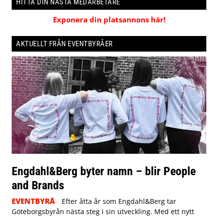
HITTA DIN NÄSTA MEDARBETARE
Exponera din platsannons här!
AKTUELLT FRÅN EVENTBYRÅER
Engdahl&Berg byter namn – blir People
and Brands
EVENTBYRÅ
Efter åtta år som Engdahl&Berg tar
Göteborgsbyrån nästa steg i sin utveckling. Med ett nytt