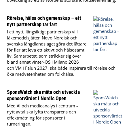
utveckling av ett av Nordens största idrottsevenemang.
Rörelse, hälsa och gemenskap – ett
nytt partnerskap tar fart
I ett nytt, långsiktigt partnerskap vill
läkemedelsjätten Novo Nordisk och
svenska längdlandslaget göra det lättare
för fler att leva ett aktivt och hälsosamt
liv. Samarbetet, som sträcker sig över
bland annat vinter-OS i Milano 2026
och VM i Falun 2027, ska både inspirera till rörelse och
öka medvetenheten om folkhälsa.
SponsWatch ska mäta och utveckla
sponsorvärdet i Nordic Open
Med AI och medieanalys i centrum –
nytt avtal ska lyfta transparens och
effektmätning för sponsorer i
turneringen.