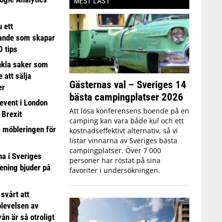
MEST LÄST
 ett
ande som skapar
0 tips
nkla saker som
e att sälja
Gästernas val – Sveriges 14
er
bästa campingplatser 2026
event i London
Att lösa konferensens boende på en
 Brexit
camping kan vara både kul och ett
a möbleringen för
kostnadseffektivt alternativ, så vi
listar vinnarna av Sveriges bästa
campingplatser. Över 7 000
 i Sveriges
personer har röstat på sina
ening bjuder på
favoriter i undersökningen.
 svårt att
plevelsen av
ån är så otroligt