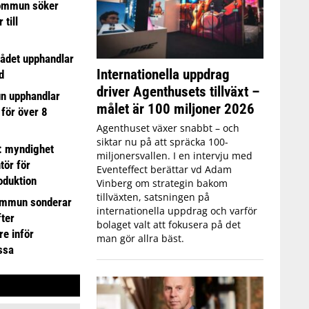
ommun söker
till
ådet upphandlar
Internationella uppdrag
d
driver Agenthusets tillväxt –
n upphandlar
målet är 100 miljoner 2026
 för över 8
Agenthuset växer snabbt – och
siktar nu på att spräcka 100-
: myndighet
miljonersvallen. I en intervju med
tör för
Eventeffect berättar vd Adam
oduktion
Vinberg om strategin bakom
tillväxten, satsningen på
ommun sonderar
internationella uppdrag och varför
ter
bolaget valt att fokusera på det
e inför
man gör allra bäst.
ssa