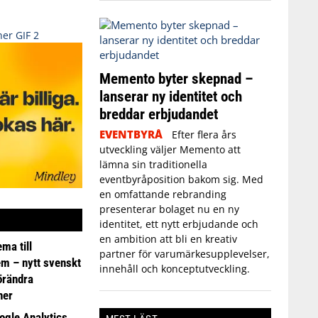
Memento byter skepnad –
lanserar ny identitet och
breddar erbjudandet
EVENTBYRÅ
Efter flera års
utveckling väljer Memento att
lämna sin traditionella
eventbyråposition bakom sig. Med
en omfattande rebranding
presenterar bolaget nu en ny
identitet, ett nytt erbjudande och
en ambition att bli en kreativ
ma till
partner för varumärkesupplevelser,
em – nytt svenskt
innehåll och konceptutveckling.
förändra
ner
ogle Analytics