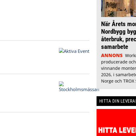
När Årets mo
Nordbygg byg
återbruk, pre
samarbete
ANNONS
Work
producerade oc
vinnande monter
2026, i samarbe
Norge och TROX 
HITTA DIN LEVER