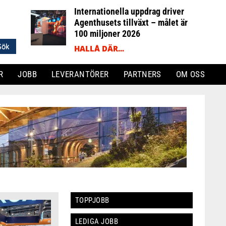
Internationella uppdrag driver
Agenthusets tillväxt – målet är
100 miljoner 2026
HALLÅ DÄR...
R
JOBB
LEVERANTÖRER
PARTNERS
OM OSS
TOPPJOBB
LEDIGA JOBB