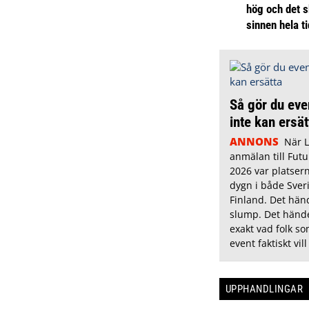
hög och det s
sinnen hela t
Så gör du eve
inte kan ersä
ANNONS
När 
anmälan till Futu
2026 var platsern
dygn i både Sver
Finland. Det hän
slump. Det hände
exakt vad folk s
event faktiskt vill
UPPHANDLINGAR