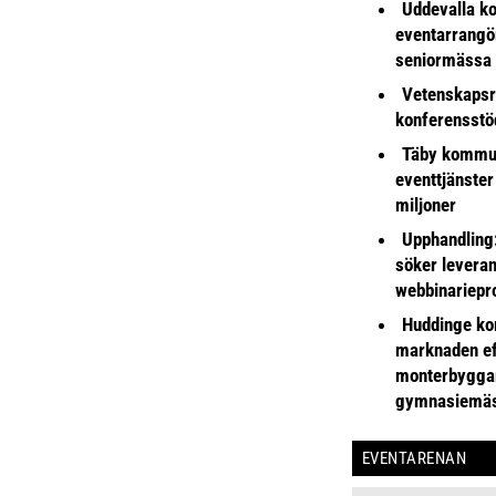
Uddevalla k
eventarrangör 
seniormässa
Vetenskapsr
konferensstö
Täby kommu
eventtjänster
miljoner
Upphandling
söker leveran
webbinariepr
Huddinge k
marknaden ef
monterbyggar
gymnasiemä
EVENTARENAN