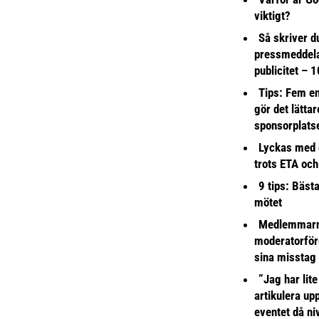
viktigt?
Så skriver du
pressmeddel
publicitet – 1
Tips: Fem e
gör det lättar
sponsorplats
Lyckas med 
trots ETA och
9 tips: Bäst
mötet
Medlemmarna
moderatorför
sina misstag
”Jag har lite
artikulera up
eventet då niv