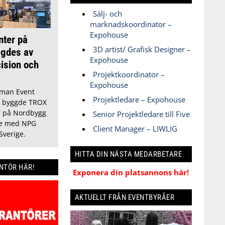
Sälj- och
marknadskoordinator –
Expohouse
nter på
3D artist/ Grafisk Designer –
gdes av
Expohouse
cision och
Projektkoordinator –
Expohouse
man Event
Projektledare – Expohouse
h byggde TROX
 på Nordbygg
Senior Projektledare till Five
te med NPG
Client Manager – LIWLIG
Sverige.
HITTA DIN NÄSTA MEDARBETARE
ANTÖR HÄR!
Exponera din platsannons här!
AKTUELLT FRÅN EVENTBYRÅER