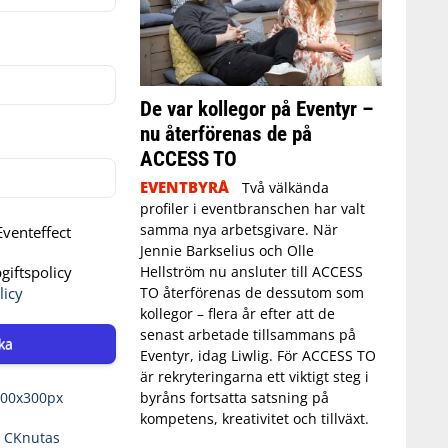
De var kollegor på Eventyr –
nu återförenas de på
ACCESS TO
EVENTBYRÅ
Två välkända
profiler i eventbranschen har valt
samma nya arbetsgivare. När
venteffect
Jennie Barkselius och Olle
Hellström nu ansluter till ACCESS
iftspolicy
TO återförenas de dessutom som
licy
kollegor – flera år efter att de
senast arbetade tillsammans på
ka
Eventyr, idag Liwlig. För ACCESS TO
är rekryteringarna ett viktigt steg i
byråns fortsatta satsning på
kompetens, kreativitet och tillväxt.