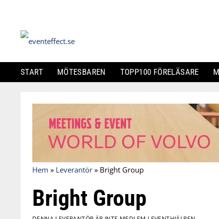
START
MÖTESBAREN
TOPP100 FÖRELÄSARE
M
Skip
to
content
Hem
»
Leverantör
»
Bright Group
Bright Group
DENNA LEVERANTÖR ÄR INTE MEDLEM I EVENTHJÄLPEN.