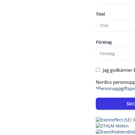
Titel
Företag
Jag godkänner E
Nordics personuppg
*Personuppgiftspo
Skic