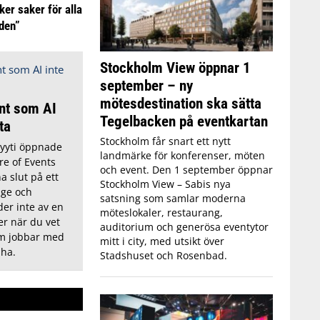
ker saker för alla
iden”
Stockholm View öppnar 1
september – ny
mötesdestination ska sätta
nt som AI
Tegelbacken på eventkartan
tta
Stockholm får snart ett nytt
Lyyti öppnade
landmärke för konferenser, möten
re of Events
och event. Den 1 september öppnar
a slut på ett
Stockholm View – Sabis nya
ige och
satsning som samlar moderna
der inte av en
möteslokaler, restaurang,
r när du vet
auditorium och generösa eventytor
om jobbar med
mitt i city, med utsikt över
 ha.
Stadshuset och Rosenbad.