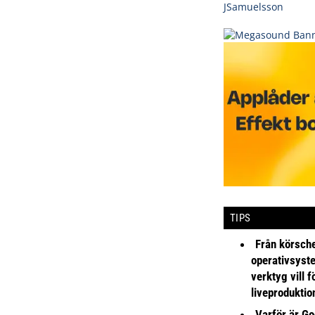
TIPS
Från körsche
operativsyst
verktyg vill 
liveproduktio
Varför är Go